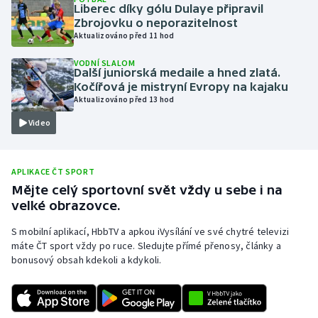
Liberec díky gólu Dulaye připravil
Olympijské hry
Zbrojovku o neporazitelnost
Aktualizováno před 11 hod
Parasport
VODNÍ SLALOM
Další juniorská medaile a hned zlatá.
Kočířová je mistryní Evropy na kajaku
Plavání
Aktualizováno před 13 hod
Plážový volejbal
Video
Ragby
APLIKACE ČT SPORT
Mějte celý sportovní svět vždy u sebe i na
Rychlobruslení
velké obrazovce.
Rychlostní kanoistika
S mobilní aplikací, HbbTV a apkou iVysílání ve své chytré televizi
máte ČT sport vždy po ruce. Sledujte přímé přenosy, články a
Short track
bonusový obsah kdekoli a kdykoli.
Sportovní střelba