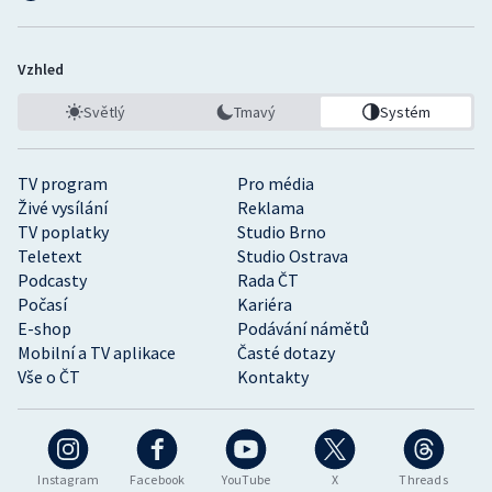
Vzhled
Světlý
Tmavý
Systém
TV program
Pro média
Živé vysílání
Reklama
TV poplatky
Studio Brno
Teletext
Studio Ostrava
Podcasty
Rada ČT
Počasí
Kariéra
E-shop
Podávání námětů
Mobilní a TV aplikace
Časté dotazy
Vše o ČT
Kontakty
Instagram
Facebook
YouTube
X
Threads