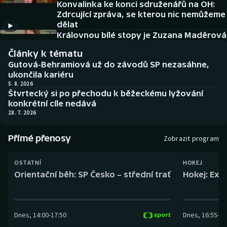
Konvalinka ke konci sdruženářů na OH:
Baseball a softbal
Soutěže
Zdrcující zpráva, se kterou nic nemůžeme
dělat
Basketbal
Historické návraty
Královnou bílé stopy je Zuzana Maděrová
Články k tématu
Biatlon
Aplikace ČT sport
Gutová-Behramiová už do závodů SP nezasáhne,
ukončila kariéru
Boby a skeleton
AZ kvíz
5. 8. 2026
Štvrtecký si po přechodu k běžeckému lyžování
konkrétní cíle nedává
Box
28. 7. 2026
Curling
Přímé přenosy
Zobrazit program
Dostihy
OSTATNÍ
HOKEJ
Orientační běh: SP Česko – střední trať
Hokej: Exh
Florbal
Futsal
Dnes
,
14:00
-
17:50
Dnes
,
16:55
-
19
Golf