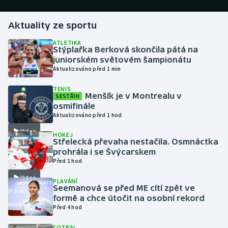
Gymnastika
Aktuality ze sportu
ATLETIKA
Házená
Stýplařka Berková skončila pátá na
juniorském světovém šampionátu
Aktualizováno před 1 min
Jezdectví
TENIS
Menšík je v Montrealu v
Judo
SESTŘIH
osmifinále
Aktualizováno před 1 hod
Krasobruslení
Video
HOKEJ
Střelecká převaha nestačila. Osmnáctka
Lezení
prohrála i se Švýcarskem
Před 1 hod
Lyže a snowboard
Video
PLAVÁNÍ
Seemanová se před ME cítí zpět ve
Moderní pětiboj
formě a chce útočit na osobní rekord
Před 4 hod
Motorsport
FOTBAL