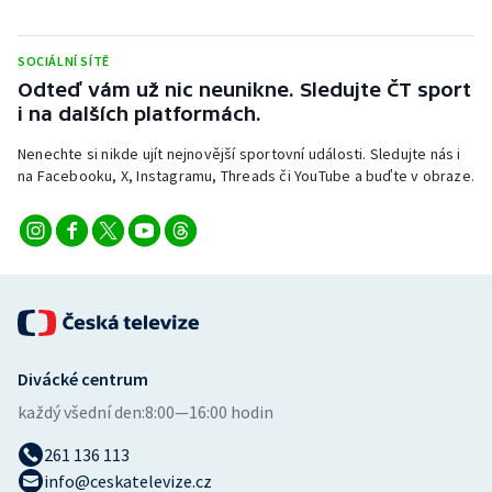
Stolní tenis
SOCIÁLNÍ SÍTĚ
Triatlon
Odteď vám už nic neunikne. Sledujte ČT sport
i na dalších platformách.
Veslování
Nenechte si nikde ujít nejnovější sportovní události. Sledujte nás i
Vodní slalom
na Facebooku, X, Instagramu, Threads či YouTube a buďte v obraze.
Volejbal
Ostatní
Divácké centrum
každý všední den:
8:00—16:00 hodin
261 136 113
info@ceskatelevize.cz