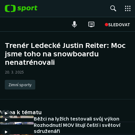
POPULÁRNÍ
SLEDOVAT
Fotbal
Trenér Ledecké Justin Reiter: Moc
jsme toho na snowboardu
Hokej
nenatrénovali
Tenis
20. 3. 2025
Atletika
Zimní sporty
Cyklistika
DALŠÍ SPORTY
Videa k tématu
Běžci na lyžích testovali svůj výkon
Americký fotbal
NEPŘEHLÉDNĚTE
Rozhodnutí MOV litují čeští i světoví
sdruženáři