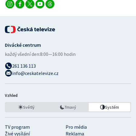
Stolní tenis
Triatlon
Veslování
Divácké centrum
Vodní slalom
každý všední den:
8:00—16:00 hodin
Volejbal
261 136 113
info@ceskatelevize.cz
Ostatní
Vzhled
Světlý
Tmavý
Systém
TV program
Pro média
Živé vysílání
Reklama