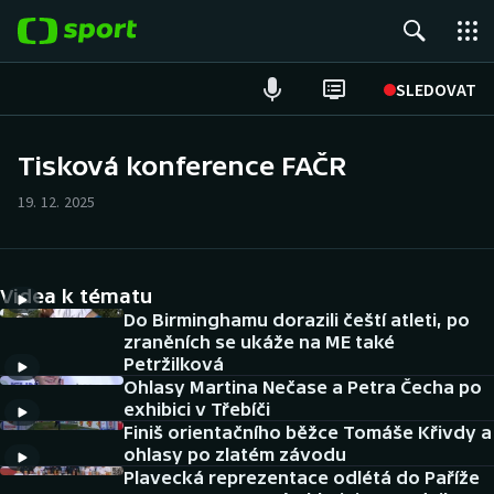
POPULÁRNÍ
SLEDOVAT
Fotbal
Tisková konference FAČR
Hokej
19. 12. 2025
Tenis
Videa k tématu
Atletika
Do Birminghamu dorazili čeští atleti, po
zraněních se ukáže na ME také
Cyklistika
Petržilková
Ohlasy Martina Nečase a Petra Čecha po
DALŠÍ SPORTY
exhibici v Třebíči
Finiš orientačního běžce Tomáše Křivdy a
ohlasy po zlatém závodu
Americký fotbal
NEPŘEHLÉDNĚTE
Plavecká reprezentace odlétá do Paříže