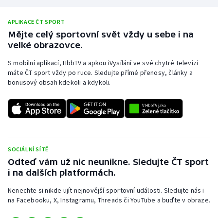
Olympijské hry
APLIKACE ČT SPORT
Mějte celý sportovní svět vždy u sebe i na
Parasport
velké obrazovce.
Plavání
S mobilní aplikací, HbbTV a apkou iVysílání ve své chytré televizi
máte ČT sport vždy po ruce. Sledujte přímé přenosy, články a
bonusový obsah kdekoli a kdykoli.
Plážový volejbal
Ragby
Rychlobruslení
SOCIÁLNÍ SÍTĚ
Rychlostní kanoistika
Odteď vám už nic neunikne. Sledujte ČT sport
i na dalších platformách.
Short track
Nenechte si nikde ujít nejnovější sportovní události. Sledujte nás i
na Facebooku, X, Instagramu, Threads či YouTube a buďte v obraze.
Sportovní střelba