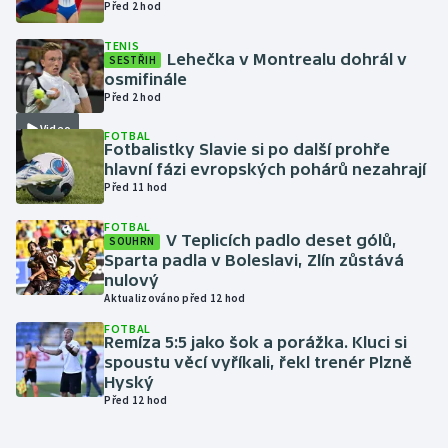
Před 2 hod
Gymnastika
TENIS
Lehečka v Montrealu dohrál v
SESTŘIH
osmifinále
Házená
Před 2 hod
Video
FOTBAL
Jezdectví
Fotbalistky Slavie si po další prohře
hlavní fázi evropských pohárů nezahrají
Judo
Před 11 hod
FOTBAL
Krasobruslení
V Teplicích padlo deset gólů,
SOUHRN
Sparta padla v Boleslavi, Zlín zůstává
nulový
Lezení
Aktualizováno před 12 hod
FOTBAL
Lyže a snowboard
Remíza 5:5 jako šok a porážka. Kluci si
spoustu věcí vyříkali, řekl trenér Plzně
Moderní pětiboj
Hyský
Před 12 hod
Motorsport