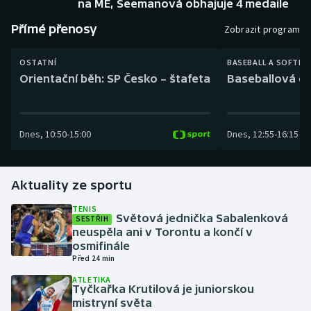
na ME, Seemanová obhajuje 4 medaile
Baseball a softbal
Soutěže
Přímé přenosy
Zobrazit program
Basketbal
Historické návraty
OSTATNÍ
BASEBALL A SOFTBA
Biatlon
Aplikace ČT sport
Orientační běh: SP Česko – štafeta
Baseballová ex
Boby a skeleton
AZ kvíz
Dnes
,
10:50
-
15:00
Dnes
,
12:55
-
16:15
Box
Curling
Aktuality ze sportu
Dostihy
TENIS
Světová jednička Sabalenková
SESTŘIH
neuspěla ani v Torontu a končí v
Florbal
osmifinále
Před 24 min
Futsal
ATLETIKA
Tyčkařka Krutilová je juniorskou
mistryní světa
Golf