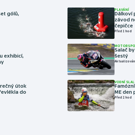
PLAVÁNÍ
set gólů,
Dálkoví 
závod n
čepičce
Před 1 hod
MOTORSP
Salač by
 exhibicí,
šestý
hy
Aktualizován
VODNÍ SLA
ěrečný útok
Famózní 
řevlékla do
ME den p
Před 2 hod