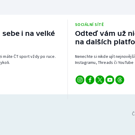
SOCIÁLNÍ SÍTĚ
 sebe i na velké
Odteď vám už nic
na dalších platf
izi máte ČT sport vždy po ruce.
Nenechte si nikde ujít nejnovější
ykoli.
Instagramu, Threads či YouTube 
Č