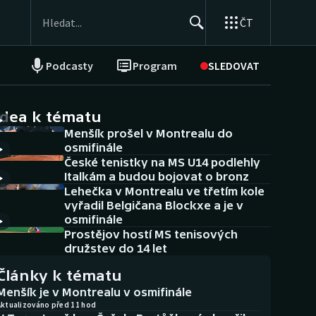
ČT
Podcasty
Program
SLEDOVAT
NEPŘEHLÉDNĚTE
Soutěže
idea k tématu
Menšík prošel v Montrealu do
Historické návraty
osmifinále
České tenistky na MS U14 podlehly
Aplikace ČT sport
Italkám a budou bojovat o bronz
Lehečka v Montrealu ve třetím kole
AZ kvíz
vyřadil Belgičana Blockxe a je v
osmifinále
Prostějov hostí MS tenisových
družstev do 14 let
Články k tématu
Menšík je v Montrealu v osmifinále
Aktualizováno před 11 hod