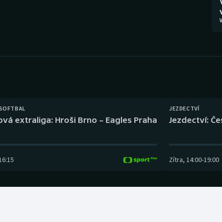
Moderní pětiboj
Triatlon
V
Motorsport
Veslování
Olympijské hry
Vodní slalom
Parasport
Volejbal
Plavání
Ostatní
 SOFTBAL
JEZDECTVÍ
ová extraliga: Hroši Brno – Eagles Praha
Jezdectví: Č
Plážový volejbal
16:15
Zítra
,
14:00
-
19:00