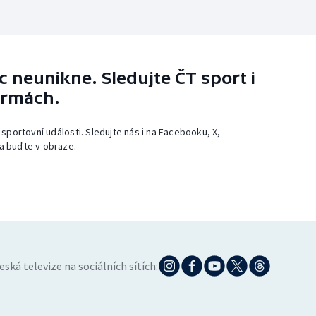
 neunikne. Sledujte ČT sport i
ormách.
 sportovní události. Sledujte nás i na Facebooku, X,
a buďte v obraze.
eská televize na sociálních sítích: