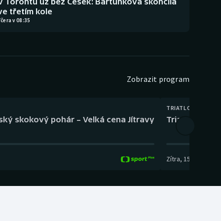
V Torontu už bez Češek: Bartůňková skončila
ve třetím kole
čera v 08:35
Zobrazit program
TRIATLON
eský skokový pohár – Velká cena Jítravy
Triatlon: XTE
Zítra
,
15:00
-
16:10