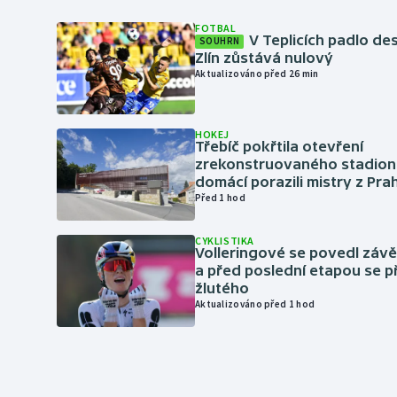
FOTBAL
V Teplicích padlo de
SOUHRN
Zlín zůstává nulový
Aktualizováno před 26 min
HOKEJ
Třebíč pokřtila otevření
zrekonstruovaného stadionu
domácí porazili mistry z Pra
Před 1 hod
CYKLISTIKA
Volleringové se povedl záv
a před poslední etapou se p
žlutého
Aktualizováno před 1 hod