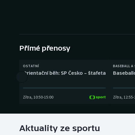
Curling
Dostihy
Florbal
Futsal
Přímé přenosy
Golf
OSTATNÍ
BASEBALL A
Orientační běh: SP Česko – štafeta
Baseball
Gymnastika
Zítra
,
10:50
-
15:00
Zítra
,
12:55
-
Aktuality ze sportu