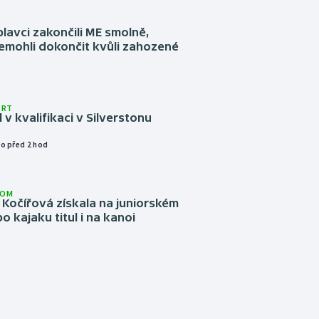
plavci zakončili ME smolně,
emohli dokončit kvůli zahozené
ORT
l v kvalifikaci v Silverstonu
o před 2 hod
LOM
Kočířová získala na juniorském
o kajaku titul i na kanoi