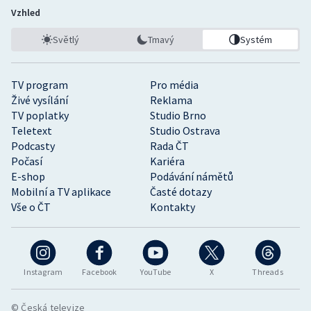
Vzhled
Světlý
Tmavý
Systém
TV program
Pro média
Živé vysílání
Reklama
TV poplatky
Studio Brno
Teletext
Studio Ostrava
Podcasty
Rada ČT
Počasí
Kariéra
E-shop
Podávání námětů
Mobilní a TV aplikace
Časté dotazy
Vše o ČT
Kontakty
Instagram
Facebook
YouTube
X
Threads
© Česká televize