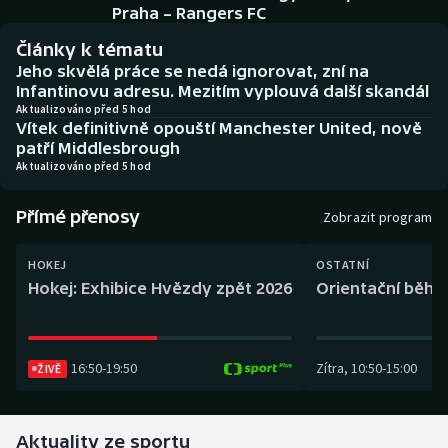
Baseball a softbal
Soutěže
Praha – Rangers FC
Články k tématu
Basketbal
Historické návraty
Jeho skvělá práce se nedá ignorovat, zní na
Infantinovu adresu. Mezitím vyplouvá další skandál
Biatlon
Aplikace ČT sport
Aktualizováno před 5 hod
Vítek definitivně opouští Manchester United, nově
patří Middlesbrough
Boby a skeleton
AZ kvíz
Aktualizováno před 5 hod
Box
Přímé přenosy
Zobrazit program
Curling
HOKEJ
OSTATNÍ
Hokej: Exhibice Hvězdy zpět 2026
Orientační běh: 
Dostihy
Florbal
16:50
-
19:50
Zítra
,
10:50
-
15:00
ŽIVĚ
Futsal
Aktuality ze sportu
Golf