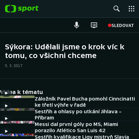
POPULÁRNÍ
SLEDOVAT
Fotbal
Sýkora: Udělali jsme o krok víc k
tomu, co všichni chceme
Hokej
5. 3. 2017
Tenis
Atletika
Videa k tématu
Cyklistika
Záložník Pavel Bucha pomohl Cinncinatti
ke třetí výhře v řadě
Sestřih a ohlasy po utkání Jihlava –
DALŠÍ SPORTY
Příbram
Messi dal první góly po MS, Miami
Americký fotbal
NEPŘEHLÉDNĚTE
porazilo Atlético San Luis 4:2
Sestřih kvalifikace Ligy mistryň Slavia