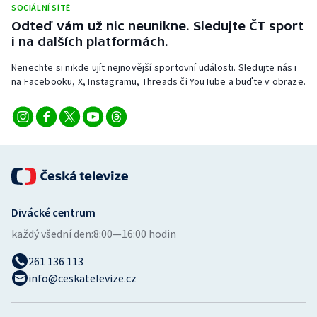
SOCIÁLNÍ SÍTĚ
Stolní tenis
Odteď vám už nic neunikne. Sledujte ČT sport
i na dalších platformách.
Triatlon
Nenechte si nikde ujít nejnovější sportovní události. Sledujte nás i
Veslování
na Facebooku, X, Instagramu, Threads či YouTube a buďte v obraze.
Vodní slalom
Volejbal
Ostatní
Divácké centrum
každý všední den:
8:00—16:00 hodin
261 136 113
info@ceskatelevize.cz