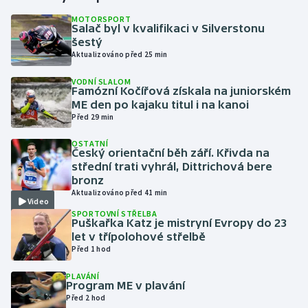
MOTORSPORT
Salač byl v kvalifikaci v Silverstonu
Gymnastika
šestý
Aktualizováno před 25 min
Házená
VODNÍ SLALOM
Famózní Kočířová získala na juniorském
Jezdectví
ME den po kajaku titul i na kanoi
Před 29 min
Judo
OSTATNÍ
Český orientační běh září. Křivda na
Krasobruslení
střední trati vyhrál, Dittrichová bere
bronz
Aktualizováno před 41 min
Lezení
Video
SPORTOVNÍ STŘELBA
Puškařka Katz je mistryní Evropy do 23
Lyže a snowboard
let v třípolohové střelbě
Před 1 hod
Moderní pětiboj
PLAVÁNÍ
Program ME v plavání
Motorsport
Před 2 hod