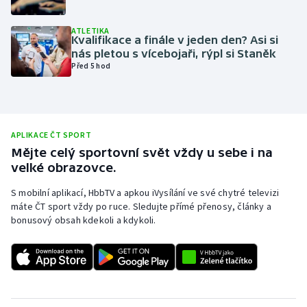
Olympijské hry
ATLETIKA
Kvalifikace a finále v jeden den? Asi si
Parasport
nás pletou s vícebojaři, rýpl si Staněk
Před 5 hod
Plavání
Plážový volejbal
APLIKACE ČT SPORT
Ragby
Mějte celý sportovní svět vždy u sebe i na
velké obrazovce.
Rychlobruslení
S mobilní aplikací, HbbTV a apkou iVysílání ve své chytré televizi
máte ČT sport vždy po ruce. Sledujte přímé přenosy, články a
Rychlostní kanoistika
bonusový obsah kdekoli a kdykoli.
Short track
Sportovní střelba