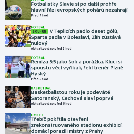
Fotbalistky Slavie si po další prohře
hlavní fázi evropských pohárů nezahrají
Gymnastika
Před 4 hod
FOTBAL
Házená
V Teplicích padlo deset gólů,
SOUHRN
Sparta padla v Boleslavi, Zlín zůstává
Jezdectví
nulový
Aktualizováno před 5 hod
Judo
FOTBAL
Remíza 5:5 jako šok a porážka. Kluci si
spoustu věcí vyříkali, řekl trenér Plzně
Krasobruslení
Hyský
Před 5 hod
Lezení
BASKETBAL
Basketbalistou roku je podeváté
Satoranský, Čechová slaví poprvé
Lyže a snowboard
Aktualizováno před 6 hod
Moderní pětiboj
HOKEJ
Třebíč pokřtila otevření
zrekonstruovaného stadionu exhibicí,
Motorsport
domácí porazili mistry z Prahy