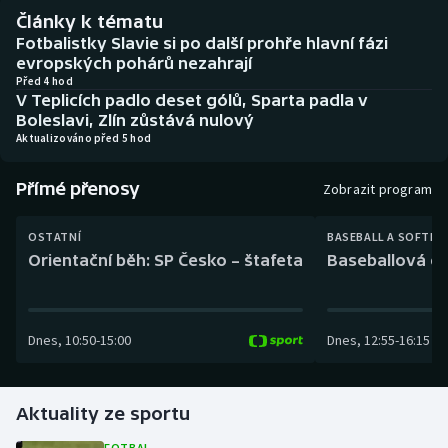
Baseball a softbal
Soutěže
Články k tématu
Fotbalistky Slavie si po další prohře hlavní fázi
Basketbal
Historické návraty
evropských pohárů nezahrají
Před 4 hod
V Teplicích padlo deset gólů, Sparta padla v
Biatlon
Aplikace ČT sport
Boleslavi, Zlín zůstává nulový
Aktualizováno před 5 hod
Boby a skeleton
AZ kvíz
Přímé přenosy
Zobrazit program
Box
OSTATNÍ
BASEBALL A SOFTBA
Curling
Orientační běh: SP Česko – štafeta
Baseballová ex
Dostihy
Dnes
,
10:50
-
15:00
Dnes
,
12:55
-
16:15
Florbal
Futsal
Aktuality ze sportu
Golf
FOTBAL