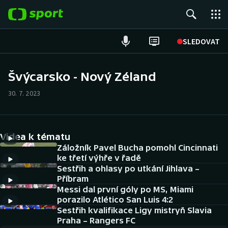
POPULÁRNÍ
SLEDOVAT
Fotbal
Švýcarsko - Nový Zéland
Hokej
30. 7. 2023
Tenis
Videa k tématu
Atletika
Záložník Pavel Bucha pomohl Cincinnati
ke třetí výhře v řadě
Cyklistika
Sestřih a ohlasy po utkání Jihlava –
Příbram
DALŠÍ SPORTY
Messi dal první góly po MS, Miami
porazilo Atlético San Luis 4:2
Americký fotbal
Sestřih kvalifikace Ligy mistryň Slavia
NEPŘEHLÉDNĚTE
Praha – Rangers FC