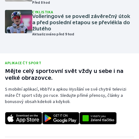
Před 8 hod
Olympijské hry
CYKLISTIKA
Volleringové se povedl závěrečný útok
a před poslední etapou se převlékla do
Parasport
žlutého
Aktualizováno před 9 hod
Plavání
Plážový volejbal
APLIKACE ČT SPORT
Ragby
Mějte celý sportovní svět vždy u sebe i na
velké obrazovce.
Rychlobruslení
S mobilní aplikací, HbbTV a apkou iVysílání ve své chytré televizi
máte ČT sport vždy po ruce. Sledujte přímé přenosy, články a
Rychlostní kanoistika
bonusový obsah kdekoli a kdykoli.
Short track
Sportovní střelba