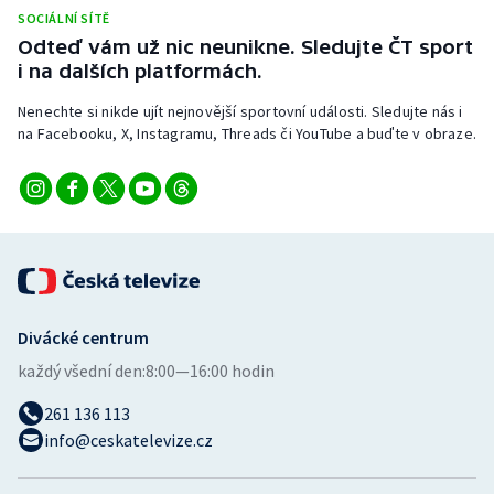
Stolní tenis
SOCIÁLNÍ SÍTĚ
Odteď vám už nic neunikne. Sledujte ČT sport
Triatlon
i na dalších platformách.
Nenechte si nikde ujít nejnovější sportovní události. Sledujte nás i
Veslování
na Facebooku, X, Instagramu, Threads či YouTube a buďte v obraze.
Vodní slalom
Volejbal
Ostatní
Divácké centrum
každý všední den:
8:00—16:00 hodin
261 136 113
info@ceskatelevize.cz