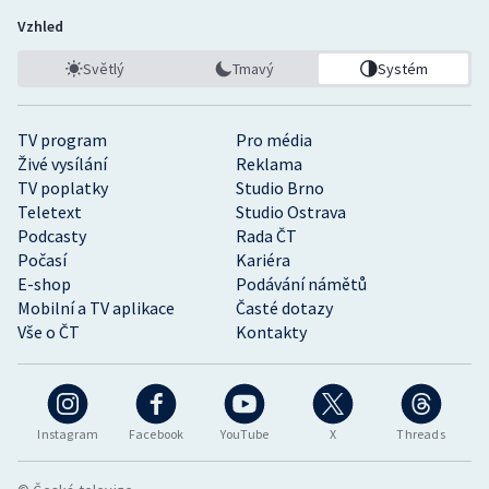
Vzhled
Světlý
Tmavý
Systém
TV program
Pro média
Živé vysílání
Reklama
TV poplatky
Studio Brno
Teletext
Studio Ostrava
Podcasty
Rada ČT
Počasí
Kariéra
E-shop
Podávání námětů
Mobilní a TV aplikace
Časté dotazy
Vše o ČT
Kontakty
Instagram
Facebook
YouTube
X
Threads