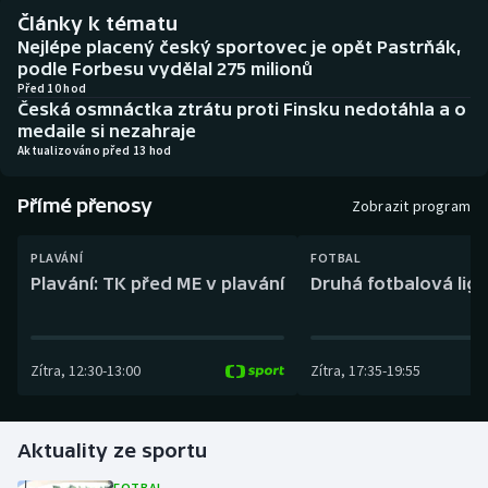
Baseball a softbal
Soutěže
Články k tématu
Nejlépe placený český sportovec je opět Pastrňák,
Basketbal
Historické návraty
podle Forbesu vydělal 275 milionů
Před 10 hod
Česká osmnáctka ztrátu proti Finsku nedotáhla a o
Biatlon
Aplikace ČT sport
medaile si nezahraje
Aktualizováno před 13 hod
Boby a skeleton
AZ kvíz
Přímé přenosy
Zobrazit program
Box
PLAVÁNÍ
FOTBAL
Curling
Plavání: TK před ME v plavání
Druhá fotbalová liga
Dostihy
Zítra
,
12:30
-
13:00
Zítra
,
17:35
-
19:55
Florbal
Futsal
Aktuality ze sportu
Golf
FOTBAL