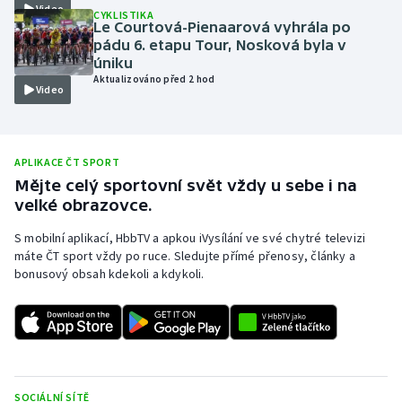
Video
CYKLISTIKA
Olympijské hry
Le Courtová-Pienaarová vyhrála po
pádu 6. etapu Tour, Nosková byla v
úniku
Parasport
Aktualizováno před 2 hod
Video
Plavání
Plážový volejbal
APLIKACE ČT SPORT
Mějte celý sportovní svět vždy u sebe i na
Ragby
velké obrazovce.
S mobilní aplikací, HbbTV a apkou iVysílání ve své chytré televizi
Rychlobruslení
máte ČT sport vždy po ruce. Sledujte přímé přenosy, články a
bonusový obsah kdekoli a kdykoli.
Rychlostní kanoistika
Short track
Sportovní střelba
SOCIÁLNÍ SÍTĚ