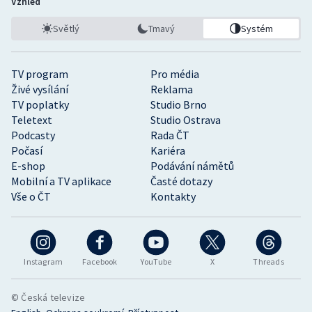
Vzhled
Světlý
Tmavý
Systém
TV program
Pro média
Živé vysílání
Reklama
TV poplatky
Studio Brno
Teletext
Studio Ostrava
Podcasty
Rada ČT
Počasí
Kariéra
E-shop
Podávání námětů
Mobilní a TV aplikace
Časté dotazy
Vše o ČT
Kontakty
Instagram
Facebook
YouTube
X
Threads
© Česká televize