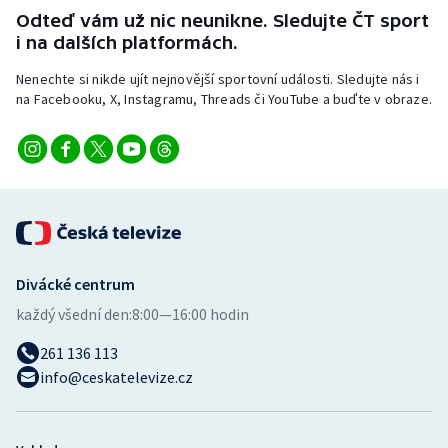
Stolní tenis
Odteď vám už nic neunikne. Sledujte ČT sport
i na dalších platformách.
Triatlon
Nenechte si nikde ujít nejnovější sportovní události. Sledujte nás i
na Facebooku, X, Instagramu, Threads či YouTube a buďte v obraze.
Veslování
Vodní slalom
Volejbal
Ostatní
Divácké centrum
každý všední den:
8:00—16:00 hodin
261 136 113
info@ceskatelevize.cz