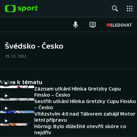
POPULÁRNÍ
SLEDOVAT
Fotbal
Švédsko - Česko
Hokej
29. 12. 2022
Tenis
Videa k tématu
Atletika
Záznam utkání Hlinka Gretzky Cupu
Finsko – Česko
Cyklistika
Sestřih utkání Hlinka Gretzky Cupu Finsko
– Česko
DALŠÍ SPORTY
Vítězstvím 4:0 nad Táborem zahájil Motor
letní přípravu
Americký fotbal
Hörnig: Bylo důležité otevřít skóre co
NEPŘEHLÉDNĚTE
nejdřív