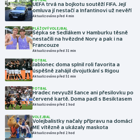
UEFA trvá na bojkotu soutěží FIFA. Její
omluva jí nestačí a Infantinovi už nevěří
Gymnastika
Aktualizováno před 4 min
PLÁŽOVÝ VOLEJBAL
Házená
Šépka se Sedlákem v Hamburku těsně
nestačili na hvězdné Nory a pak i na
Jezdectví
Francouze
Aktualizováno před 31 min
Judo
FOTBAL
Jablonec doma splnil roli favorita a
úspěšně zahájil dvojutkání s Rigou
Krasobruslení
Aktualizováno před 51 min
FOTBAL
Lezení
Hradec nevyužil šance ani přesilovku po
červené kartě. Doma padl s Besiktasem
Lyže a snowboard
Aktualizováno před 1 hod
VOLEJBAL
Moderní pětiboj
Volejbalistky načaly přípravu na domácí
ME vítězně a ukázaly maskota
Aktualizováno před 2 hod
Motorsport