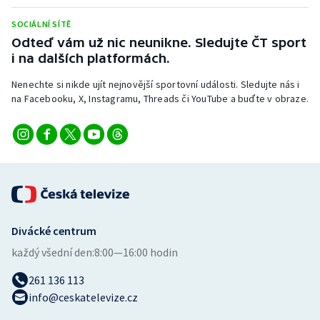
Stolní tenis
SOCIÁLNÍ SÍTĚ
Odteď vám už nic neunikne. Sledujte ČT sport
Triatlon
i na dalších platformách.
Veslování
Nenechte si nikde ujít nejnovější sportovní události. Sledujte nás i
na Facebooku, X, Instagramu, Threads či YouTube a buďte v obraze.
Vodní slalom
Volejbal
Ostatní
Divácké centrum
každý všední den:
8:00—16:00 hodin
261 136 113
info@ceskatelevize.cz