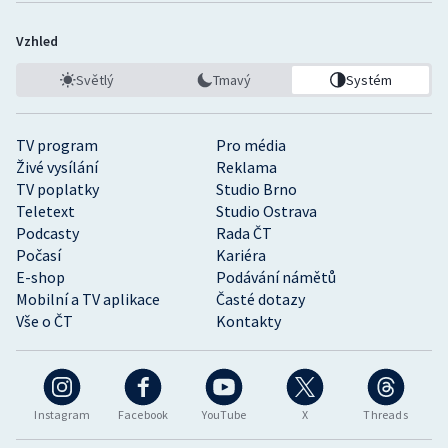
Vzhled
Světlý
Tmavý
Systém
TV program
Pro média
Živé vysílání
Reklama
TV poplatky
Studio Brno
Teletext
Studio Ostrava
Podcasty
Rada ČT
Počasí
Kariéra
E-shop
Podávání námětů
Mobilní a TV aplikace
Časté dotazy
Vše o ČT
Kontakty
Instagram
Facebook
YouTube
X
Threads