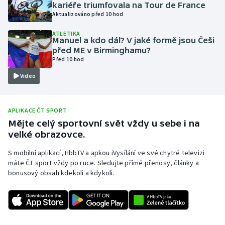
kariéře triumfovala na Tour de France
Olympijské hry
Aktualizováno před 10 hod
ATLETIKA
Parasport
Manuel a kdo dál? V jaké formě jsou Češi
před ME v Birminghamu?
Před 10 hod
Plavání
Video
Plážový volejbal
Ragby
APLIKACE ČT SPORT
Mějte celý sportovní svět vždy u sebe i na
velké obrazovce.
Rychlobruslení
S mobilní aplikací, HbbTV a apkou iVysílání ve své chytré televizi
Rychlostní kanoistika
máte ČT sport vždy po ruce. Sledujte přímé přenosy, články a
bonusový obsah kdekoli a kdykoli.
Short track
Sportovní střelba