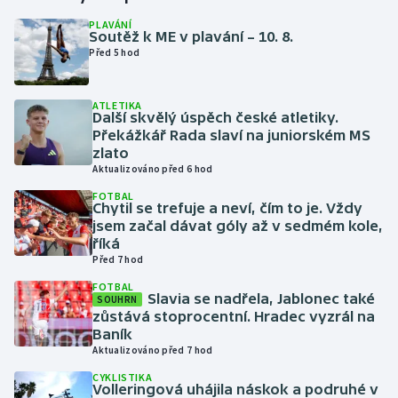
PLAVÁNÍ
Soutěž k ME v plavání – 10. 8.
Gymnastika
Před 5 hod
Házená
ATLETIKA
Další skvělý úspěch české atletiky.
Jezdectví
Překážkář Rada slaví na juniorském MS
zlato
Judo
Aktualizováno před 6 hod
FOTBAL
Chytil se trefuje a neví, čím to je. Vždy
Krasobruslení
jsem začal dávat góly až v sedmém kole,
říká
Lezení
Před 7 hod
FOTBAL
Lyže a snowboard
Slavia se nadřela, Jablonec také
SOUHRN
zůstává stoprocentní. Hradec vyzrál na
Baník
Moderní pětiboj
Aktualizováno před 7 hod
CYKLISTIKA
Motorsport
Volleringová uhájila náskok a podruhé v