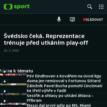
POPULÁRNÍ
SLEDOVAT
Fotbal
Švédsko čeká. Reprezentace
trénuje před utkáním play-off
Hokej
23. 3. 2022
Tenis
Atletika
Videa k tématu
Cyklistika
PSV Eindhoven s Kovářem na úvod ligy
doma jen remizoval s Fortunou Sittard
Záložník Pavel Bucha pomohl Cincinnati
DALŠÍ SPORTY
ke třetí výhře v řadě
Sestřih a ohlasy po utkání Jihlava –
Americký fotbal
NEPŘEHLÉDNĚTE
Příbram
Messi dal první góly po MS, Miami