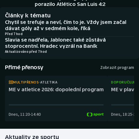
Baseball a softbal
Soutěže
porazilo Atlético San Luis 4:2
Články k tématu
Basketbal
Historické návraty
Chytil se trefuje a neví, čím to je. Vždy jsem začal
dávat góly až v sedmém kole, říká
Biatlon
Aplikace ČT sport
Před 7 hod
Slavia se nadřela, Jablonec také zůstává
stoprocentní. Hradec vyzrál na Baník
Boby a skeleton
AZ kvíz
Aktualizováno před 7 hod
Box
Přímé přenosy
Zobrazit program
Curling
MULTIPŘENOS
ATLETIKA
DOPORUČUJEM
ME v atletice 2026: dopolední program
ME v plaván
Dostihy
Florbal
Dnes
,
11:20
-
14:40
Dnes
,
18:25
-
21
Futsal
Aktuality ze sportu
Golf