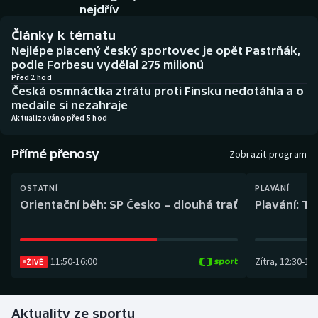
Baseball a softbal
Soutěže
nejdřív
Články k tématu
Basketbal
Historické návraty
Nejlépe placený český sportovec je opět Pastrňák,
podle Forbesu vydělal 275 milionů
Biatlon
Aplikace ČT sport
Před 2 hod
Česká osmnáctka ztrátu proti Finsku nedotáhla a o
medaile si nezahraje
Boby a skeleton
AZ kvíz
Aktualizováno před 5 hod
Box
Přímé přenosy
Zobrazit program
Curling
OSTATNÍ
PLAVÁNÍ
Orientační běh: SP Česko – dlouhá trať
Plavání: TK
Dostihy
Florbal
11:50
-
16:00
Zítra
,
12:30
-
13:
ŽIVĚ
Futsal
Aktuality ze sportu
Golf