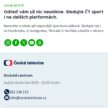
Stolní tenis
SOCIÁLNÍ SÍTĚ
Odteď vám už nic neunikne. Sledujte ČT sport
Triatlon
i na dalších platformách.
Nenechte si nikde ujít nejnovější sportovní události. Sledujte nás i
Veslování
na Facebooku, X, Instagramu, Threads či YouTube a buďte v obraze.
Vodní slalom
Volejbal
Ostatní
Divácké centrum
každý všední den:
8:00—16:00 hodin
261 136 113
info@ceskatelevize.cz