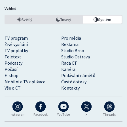
Vzhled
Světlý
Tmavý
Systém
TV program
Pro média
Živé vysílání
Reklama
TV poplatky
Studio Brno
Teletext
Studio Ostrava
Podcasty
Rada ČT
Počasí
Kariéra
E-shop
Podávání námětů
Mobilní a TV aplikace
Časté dotazy
Vše o ČT
Kontakty
Instagram
Facebook
YouTube
X
Threads