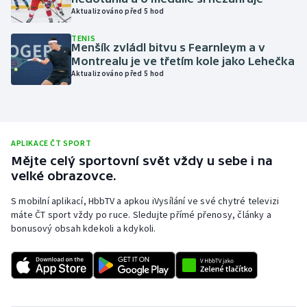
Aktualizováno před 5 hod
Olympijské hry
TENIS
Menšík zvládl bitvu s Fearnleym a v
Parasport
Montrealu je ve třetím kole jako Lehečka
Aktualizováno před 5 hod
Plavání
Plážový volejbal
APLIKACE ČT SPORT
Ragby
Mějte celý sportovní svět vždy u sebe i na
velké obrazovce.
Rychlobruslení
S mobilní aplikací, HbbTV a apkou iVysílání ve své chytré televizi
máte ČT sport vždy po ruce. Sledujte přímé přenosy, články a
Rychlostní kanoistika
bonusový obsah kdekoli a kdykoli.
Short track
Sportovní střelba