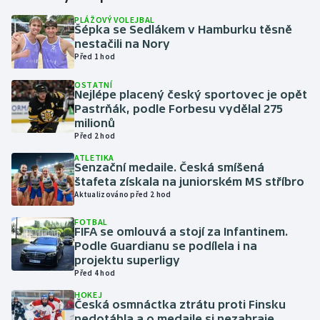
PLÁŽOVÝ VOLEJBAL
Šépka se Sedlákem v Hamburku těsně
Gymnastika
nestačili na Nory
Před 1 hod
Házená
OSTATNÍ
Nejlépe placený český sportovec je opět
Jezdectví
Pastrňák, podle Forbesu vydělal 275
milionů
Judo
Před 2 hod
ATLETIKA
Senzační medaile. Česká smíšená
Krasobruslení
štafeta získala na juniorském MS stříbro
Aktualizováno před 2 hod
Lezení
FOTBAL
FIFA se omlouvá a stojí za Infantinem.
Lyže a snowboard
Podle Guardianu se podílela i na
projektu superligy
Moderní pětiboj
Před 4 hod
HOKEJ
Česká osmnáctka ztrátu proti Finsku
Motorsport
nedotáhla a o medaile si nezahraje