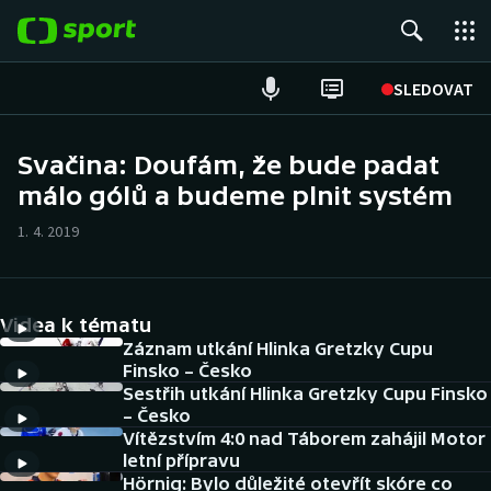
POPULÁRNÍ
SLEDOVAT
Fotbal
Svačina: Doufám, že bude padat
málo gólů a budeme plnit systém
Hokej
1. 4. 2019
Tenis
Atletika
Videa k tématu
Cyklistika
Záznam utkání Hlinka Gretzky Cupu
Finsko – Česko
Sestřih utkání Hlinka Gretzky Cupu Finsko
DALŠÍ SPORTY
– Česko
Vítězstvím 4:0 nad Táborem zahájil Motor
Americký fotbal
NEPŘEHLÉDNĚTE
letní přípravu
Hörnig: Bylo důležité otevřít skóre co