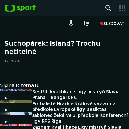
POPULÁRNÍ
SLEDOVAT
Fotbal
Suchopárek: Island? Trochu
nečitelné
Hokej
12. 9. 2023
Tenis
Atletika
Videa k tématu
Cyklistika
Sestřih kvalifikace Ligy mistryň Slavia
Praha – Rangers FC
Fotbalisté Hradce Králové vyzvou v
DALŠÍ SPORTY
předkole Evropské ligy Besiktas
Jablonec čeká ve 3. předkole Konferenční
Americký fotbal
NEPŘEHLÉDNĚTE
ligy RFS Riga
Záznam kvalifikace Ligy mistryň Slavia