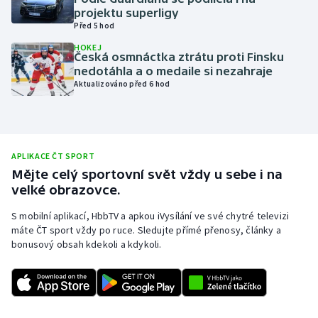
projektu superligy
Olympijské hry
Před 5 hod
HOKEJ
Parasport
Česká osmnáctka ztrátu proti Finsku
nedotáhla a o medaile si nezahraje
Aktualizováno před 6 hod
Plavání
Plážový volejbal
Ragby
APLIKACE ČT SPORT
Mějte celý sportovní svět vždy u sebe i na
velké obrazovce.
Rychlobruslení
S mobilní aplikací, HbbTV a apkou iVysílání ve své chytré televizi
Rychlostní kanoistika
máte ČT sport vždy po ruce. Sledujte přímé přenosy, články a
bonusový obsah kdekoli a kdykoli.
Short track
Sportovní střelba