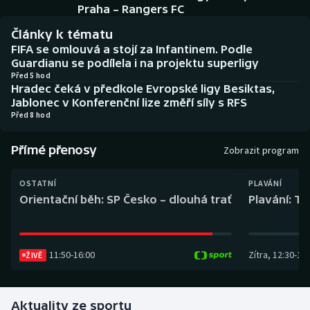
Baseball a softbal
Soutěže
Praha – Rangers FC
Články k tématu
Basketbal
Historické návraty
FIFA se omlouvá a stojí za Infantinem. Podle
Guardianu se podílela i na projektu superligy
Biatlon
Aplikace ČT sport
Před 5 hod
Hradec čeká v předkole Evropské ligy Besiktas,
Jablonec v Konferenční lize změří síly s RFS
Boby a skeleton
AZ kvíz
Před 8 hod
Box
Přímé přenosy
Zobrazit program
Curling
OSTATNÍ
PLAVÁNÍ
Orientační běh: SP Česko – dlouhá trať
Plavání: TK
Dostihy
Florbal
11:50
-
16:00
Zítra
,
12:30
-
13:
ŽIVĚ
Futsal
Aktuality ze sportu
Golf