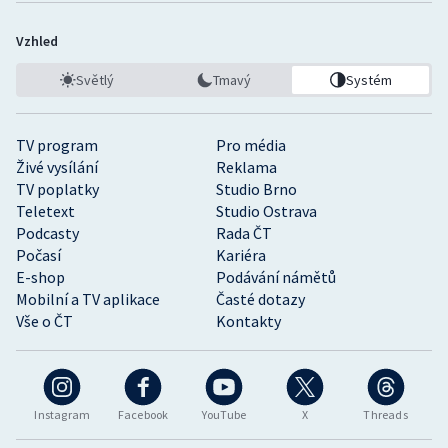
Vzhled
Světlý
Tmavý
Systém
TV program
Pro média
Živé vysílání
Reklama
TV poplatky
Studio Brno
Teletext
Studio Ostrava
Podcasty
Rada ČT
Počasí
Kariéra
E-shop
Podávání námětů
Mobilní a TV aplikace
Časté dotazy
Vše o ČT
Kontakty
Instagram
Facebook
YouTube
X
Threads