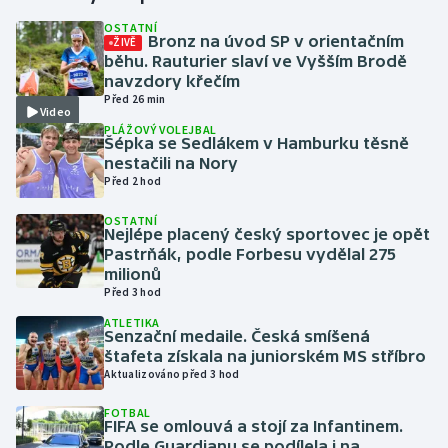
OSTATNÍ
Bronz na úvod SP v orientačním
ŽIVĚ
Gymnastika
běhu. Rauturier slaví ve Vyšším Brodě
navzdory křečím
Házená
Před 26 min
Video
PLÁŽOVÝ VOLEJBAL
Jezdectví
Šépka se Sedlákem v Hamburku těsně
nestačili na Nory
Před 2 hod
Judo
OSTATNÍ
Nejlépe placený český sportovec je opět
Krasobruslení
Pastrňák, podle Forbesu vydělal 275
milionů
Lezení
Před 3 hod
ATLETIKA
Lyže a snowboard
Senzační medaile. Česká smíšená
štafeta získala na juniorském MS stříbro
Aktualizováno před 3 hod
Moderní pětiboj
FOTBAL
FIFA se omlouvá a stojí za Infantinem.
Motorsport
Podle Guardianu se podílela i na