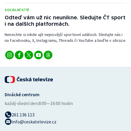
Stolní tenis
SOCIÁLNÍ SÍTĚ
Odteď vám už nic neunikne. Sledujte ČT sport
Triatlon
i na dalších platformách.
Veslování
Nenechte si nikde ujít nejnovější sportovní události. Sledujte nás i
na Facebooku, X, Instagramu, Threads či YouTube a buďte v obraze.
Vodní slalom
Volejbal
Ostatní
Divácké centrum
každý všední den:
8:00—16:00 hodin
261 136 113
info@ceskatelevize.cz