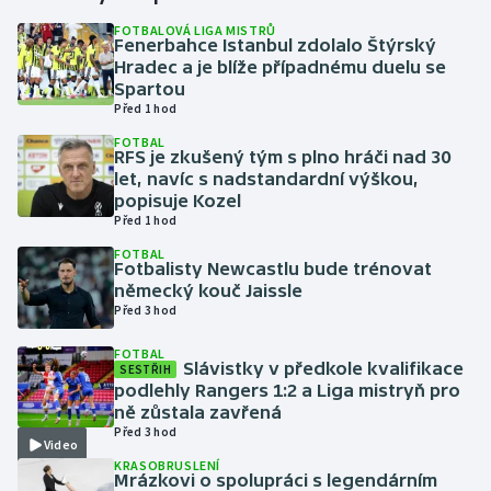
FOTBALOVÁ LIGA MISTRŮ
Fenerbahce Istanbul zdolalo Štýrský
Gymnastika
Hradec a je blíže případnému duelu se
Spartou
Házená
Před 1 hod
FOTBAL
Jezdectví
RFS je zkušený tým s plno hráči nad 30
let, navíc s nadstandardní výškou,
popisuje Kozel
Judo
Před 1 hod
FOTBAL
Krasobruslení
Fotbalisty Newcastlu bude trénovat
německý kouč Jaissle
Lezení
Před 3 hod
FOTBAL
Lyže a snowboard
Slávistky v předkole kvalifikace
SESTŘIH
podlehly Rangers 1:2 a Liga mistryň pro
ně zůstala zavřená
Moderní pětiboj
Před 3 hod
Video
KRASOBRUSLENÍ
Motorsport
Mrázkovi o spolupráci s legendárním