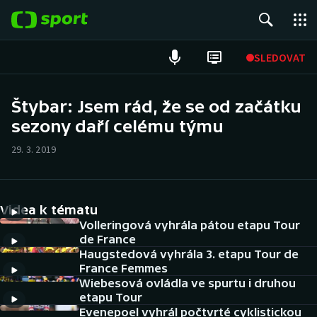
POPULÁRNÍ
SLEDOVAT
Fotbal
Štybar: Jsem rád, že se od začátku
sezony daří celému týmu
Hokej
29. 3. 2019
Tenis
Atletika
Videa k tématu
Cyklistika
Volleringová vyhrála pátou etapu Tour
de France
Haugstedová vyhrála 3. etapu Tour de
DALŠÍ SPORTY
France Femmes
Wiebesová ovládla ve spurtu i druhou
Americký fotbal
NEPŘEHLÉDNĚTE
etapu Tour
Evenepoel vyhrál počtvrté cyklistickou