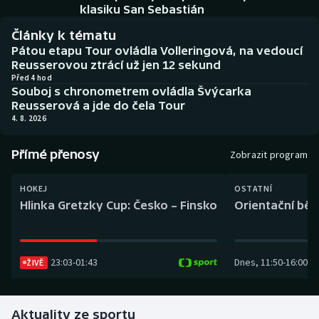
Baseball a softbal
Soutěže
klasiku San Sebastián
Články k tématu
Basketbal
Historické návraty
Pátou etapu Tour ovládla Volleringová, na vedoucí
Reusserovou ztrácí už jen 12 sekund
Biatlon
Aplikace ČT sport
Před 4 hod
Souboj s chronometrem ovládla Švýcarka
Reusserová a jde do čela Tour
Boby a skeleton
AZ kvíz
4. 8. 2026
Box
Přímé přenosy
Zobrazit program
Curling
HOKEJ
OSTATNÍ
Hlinka Gretzky Cup: Česko – Finsko
Orientační běh
Dostihy
Florbal
23:03
-
01:43
Dnes
,
11:50
-
16:00
ŽIVĚ
Futsal
Aktuality ze sportu
Golf