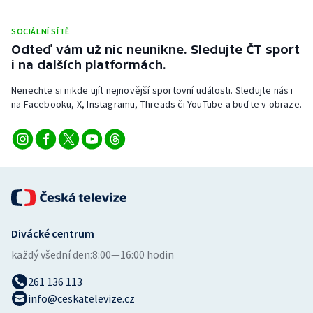
Stolní tenis
SOCIÁLNÍ SÍTĚ
Triatlon
Odteď vám už nic neunikne. Sledujte ČT sport
i na dalších platformách.
Veslování
Nenechte si nikde ujít nejnovější sportovní události. Sledujte nás i
na Facebooku, X, Instagramu, Threads či YouTube a buďte v obraze.
Vodní slalom
Volejbal
Ostatní
Divácké centrum
každý všední den:
8:00—16:00 hodin
261 136 113
info@ceskatelevize.cz