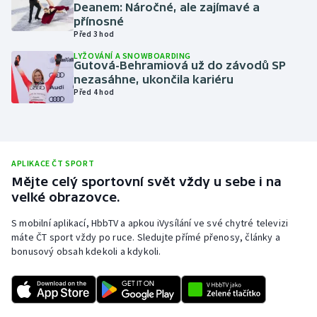
Deanem: Náročné, ale zajímavé a
Olympijské hry
přínosné
Před 3 hod
Parasport
LYŽOVÁNÍ A SNOWBOARDING
Gutová-Behramiová už do závodů SP
nezasáhne, ukončila kariéru
Plavání
Před 4 hod
Plážový volejbal
Ragby
APLIKACE ČT SPORT
Mějte celý sportovní svět vždy u sebe i na
Rychlobruslení
velké obrazovce.
S mobilní aplikací, HbbTV a apkou iVysílání ve své chytré televizi
Rychlostní kanoistika
máte ČT sport vždy po ruce. Sledujte přímé přenosy, články a
bonusový obsah kdekoli a kdykoli.
Short track
Sportovní střelba