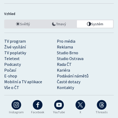
Vzhled
Světlý
Tmavý
Systém
TV program
Pro média
Živé vysílání
Reklama
TV poplatky
Studio Brno
Teletext
Studio Ostrava
Podcasty
Rada ČT
Počasí
Kariéra
E-shop
Podávání námětů
Mobilní a TV aplikace
Časté dotazy
Vše o ČT
Kontakty
Instagram
Facebook
YouTube
X
Threads