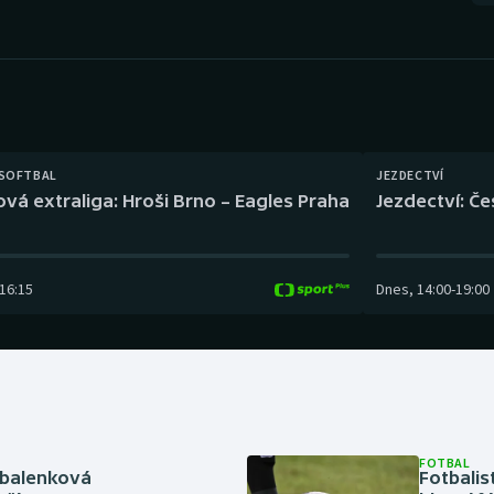
Moderní pětiboj
Triatlon
Motorsport
Veslování
Olympijské hry
Vodní slalom
Parasport
Volejbal
 SOFTBAL
JEZDECTVÍ
ová extraliga: Hroši Brno – Eagles Praha
Jezdectví: Č
Plavání
Ostatní
Plážový volejbal
16:15
Dnes
,
14:00
-
19:00
FOTBAL
abalenková
Fotbalis