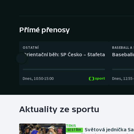
Curling
Dostihy
Přímé přenosy
Florbal
Futsal
OSTATNÍ
BASEBALL A
Orientační běh: SP Česko – štafeta
Baseball
Golf
Gymnastika
Dnes
,
10:50
-
15:00
Dnes
,
12:55
-
Aktuality ze sportu
TENIS
Světová jednička S
SESTŘIH