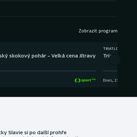
Zobrazit program
TRIATLON
eský skokový pohár – Velká cena Jítravy
Triatlon: XTE
Dnes
,
15:00
-
16:10
tky Slavie si po další prohře