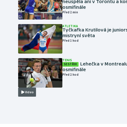
neuspěla ani v Torontu a kon
osmifinále
Před 2 min
ATLETIKA
Tyčkařka Krutilová je junio
mistryní světa
Před 1 hod
TENIS
Lehečka v Montrealu
SESTŘIH
osmifinále
Před 2 hod
Video