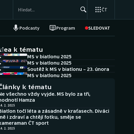
ČT
Podcasty
Program
SLEDOVAT
NEPŘEHLÉDNĚTE
Soutěže
idea k tématu
MS v biatlonu 2025
Historické návraty
MS v biatlonu 2025
Soutěž k MS v biatlonu – 23. února
Aplikace ČT sport
MS v biatlonu 2025
Články k tématu
AZ kvíz
Ne všechno vždy vyjde. MS bylo za tři,
hodnotí Hamza
4. 2. 2025
Biatlon točí léta a zásadně v kraťasech. Diváci
mě i zdraví a chtějí fotku, směje se
kameraman ČT sport
4. 2. 2025