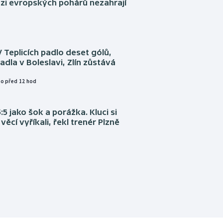
ázi evropských pohárů nezahrají
V Teplicích padlo deset gólů,
adla v Boleslavi, Zlín zůstává
o před 12 hod
:5 jako šok a porážka. Kluci si
věcí vyříkali, řekl trenér Plzně