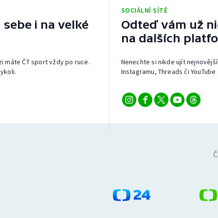
SOCIÁLNÍ SÍTĚ
 sebe i na velké
Odteď vám už nic
na dalších platf
izi máte ČT sport vždy po ruce.
Nenechte si nikde ujít nejnovější
ykoli.
Instagramu, Threads či YouTube 
Č