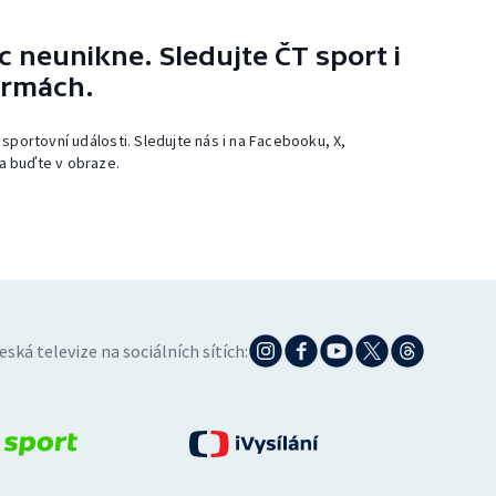
 neunikne. Sledujte ČT sport i
ormách.
 sportovní události. Sledujte nás i na Facebooku, X,
a buďte v obraze.
eská televize na sociálních sítích: