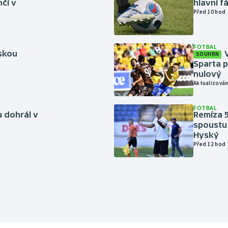
čí v
hlavní f
Před 10 hod
FOTBAL
rskou
SOUHRN
Sparta p
nulový
Aktualizován
FOTBAL
 dohrál v
Remíza 5
spoustu 
Hyský
Před 12 hod