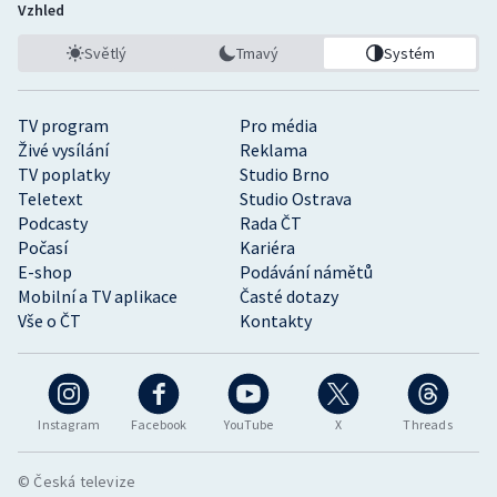
Vzhled
Světlý
Tmavý
Systém
TV program
Pro média
Živé vysílání
Reklama
TV poplatky
Studio Brno
Teletext
Studio Ostrava
Podcasty
Rada ČT
Počasí
Kariéra
E-shop
Podávání námětů
Mobilní a TV aplikace
Časté dotazy
Vše o ČT
Kontakty
Instagram
Facebook
YouTube
X
Threads
© Česká televize