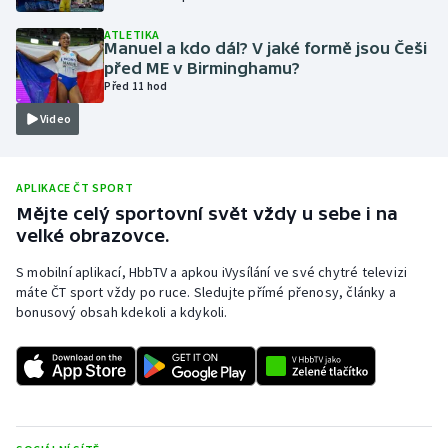
Olympijské hry
ATLETIKA
Manuel a kdo dál? V jaké formě jsou Češi
před ME v Birminghamu?
Parasport
Před 11 hod
Video
Plavání
Plážový volejbal
APLIKACE ČT SPORT
Mějte celý sportovní svět vždy u sebe i na
Ragby
velké obrazovce.
Rychlobruslení
S mobilní aplikací, HbbTV a apkou iVysílání ve své chytré televizi
máte ČT sport vždy po ruce. Sledujte přímé přenosy, články a
bonusový obsah kdekoli a kdykoli.
Rychlostní kanoistika
Short track
Sportovní střelba