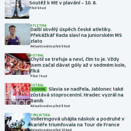
Soutěž k ME v plavání – 10. 8.
Před 6 hod
Gymnastika
ATLETIKA
Házená
Další skvělý úspěch české atletiky.
Překážkář Rada slaví na juniorském MS
zlato
Jezdectví
Aktualizováno před 6 hod
Judo
FOTBAL
Chytil se trefuje a neví, čím to je. Vždy
jsem začal dávat góly až v sedmém kole,
Krasobruslení
říká
Před 7 hod
Lezení
FOTBAL
Slavia se nadřela, Jablonec také
SOUHRN
zůstává stoprocentní. Hradec vyzrál na
Lyže a snowboard
Baník
Aktualizováno před 8 hod
Moderní pětiboj
CYKLISTIKA
Volleringová uhájila náskok a podruhé v
kariéře triumfovala na Tour de France
Motorsport
Aktualizováno před 10 hod