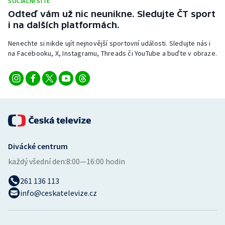
SOCIÁLNÍ SÍTĚ
Stolní tenis
Odteď vám už nic neunikne. Sledujte ČT sport
i na dalších platformách.
Triatlon
Nenechte si nikde ujít nejnovější sportovní události. Sledujte nás i
na Facebooku, X, Instagramu, Threads či YouTube a buďte v obraze.
Veslování
Vodní slalom
Volejbal
Ostatní
Divácké centrum
každý všední den:
8:00—16:00 hodin
261 136 113
info@ceskatelevize.cz