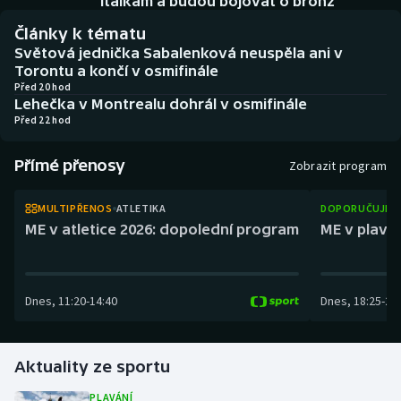
Italkám a budou bojovat o bronz
Baseball a softbal
Soutěže
Články k tématu
Světová jednička Sabalenková neuspěla ani v
Basketbal
Historické návraty
Torontu a končí v osmifinále
Před 20 hod
Biatlon
Aplikace ČT sport
Lehečka v Montrealu dohrál v osmifinále
Před 22 hod
Boby a skeleton
AZ kvíz
Přímé přenosy
Zobrazit program
Box
MULTIPŘENOS
ATLETIKA
DOPORUČUJEM
Curling
ME v atletice 2026: dopolední program
ME v plaván
Dostihy
Dnes
,
11:20
-
14:40
Dnes
,
18:25
-
21
Florbal
Futsal
Aktuality ze sportu
Golf
PLAVÁNÍ