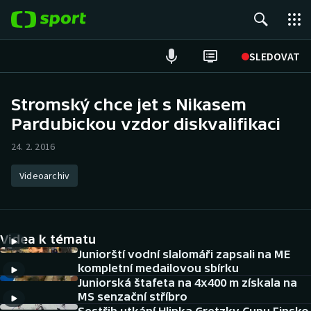
POPULÁRNÍ
SLEDOVAT
Fotbal
Stromský chce jet s Nikasem
Pardubickou vzdor diskvalifikaci
Hokej
24. 2. 2016
Tenis
Videoarchiv
Atletika
Cyklistika
Videa k tématu
DALŠÍ SPORTY
Juniorští vodní slalomáři zapsali na ME
kompletní medailovou sbírku
Juniorská štafeta na 4x400 m získala na
Americký fotbal
NEPŘEHLÉDNĚTE
MS senzační stříbro