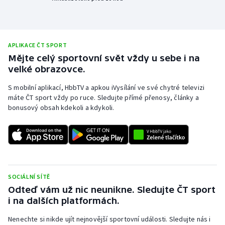
Olympijské hry
Parasport
APLIKACE ČT SPORT
Mějte celý sportovní svět vždy u sebe i na
Plavání
velké obrazovce.
Plážový volejbal
S mobilní aplikací, HbbTV a apkou iVysílání ve své chytré televizi
máte ČT sport vždy po ruce. Sledujte přímé přenosy, články a
bonusový obsah kdekoli a kdykoli.
Ragby
Rychlobruslení
Rychlostní kanoistika
SOCIÁLNÍ SÍTĚ
Short track
Odteď vám už nic neunikne. Sledujte ČT sport
i na dalších platformách.
Sportovní střelba
Nenechte si nikde ujít nejnovější sportovní události. Sledujte nás i