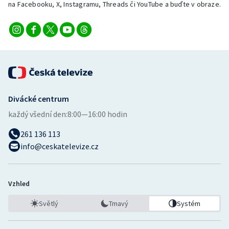
na Facebooku, X, Instagramu, Threads či YouTube a buďte v obraze.
Stolní tenis
Triatlon
Veslování
Vodní slalom
Divácké centrum
Volejbal
každý všední den:
8:00—16:00 hodin
Ostatní
261 136 113
info@ceskatelevize.cz
Vzhled
Světlý
Tmavý
Systém