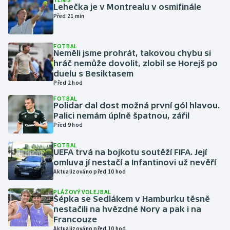
Lehečka je v Montrealu v osmifinále
Před 21 min
Gymnastika
FOTBAL
Házená
Neměli jsme prohrát, takovou chybu si
hráč nemůže dovolit, zlobil se Horejš po
Jezdectví
duelu s Besiktasem
Před 2 hod
Judo
FOTBAL
Polidar dal dost možná první gól hlavou.
Palici nemám úplně špatnou, zářil
Krasobruslení
Před 9 hod
FOTBAL
Lezení
UEFA trvá na bojkotu soutěží FIFA. Její
omluva jí nestačí a Infantinovi už nevěří
Lyže a snowboard
Aktualizováno před 10 hod
PLÁŽOVÝ VOLEJBAL
Moderní pětiboj
Šépka se Sedlákem v Hamburku těsně
nestačili na hvězdné Nory a pak i na
Francouze
Motorsport
Aktualizováno před 10 hod