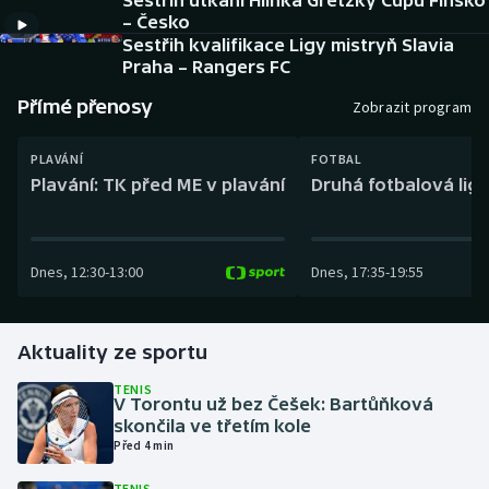
Sestřih utkání Hlinka Gretzky Cupu Finsko
Baseball a softbal
Soutěže
– Česko
Sestřih kvalifikace Ligy mistryň Slavia
Basketbal
Historické návraty
Praha – Rangers FC
Přímé přenosy
Zobrazit program
Biatlon
Aplikace ČT sport
PLAVÁNÍ
FOTBAL
Boby a skeleton
AZ kvíz
Plavání: TK před ME v plavání
Druhá fotbalová liga
Box
Dnes
,
12:30
-
13:00
Dnes
,
17:35
-
19:55
Curling
Dostihy
Aktuality ze sportu
Florbal
TENIS
V Torontu už bez Češek: Bartůňková
skončila ve třetím kole
Futsal
Před 4 min
Golf
TENIS