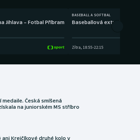
BASEBALL A SOFTBAL
a Jihlava – Fotbal Příbram
Baseballová extraliga: Tře
Zítra
,
18:55
-
22:15
í medaile. Česká smíšená
získala na juniorském MS stříbro
ani Krejčíkové druhé kolo v