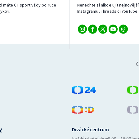
izi máte ČT sport vždy po ruce.
Nenechte si nikde ujít nejnovější
ykoli.
Instagramu, Threads či YouTube 
Č
Divácké centrum
ů
každý všední den:
8:00—16:00 ho