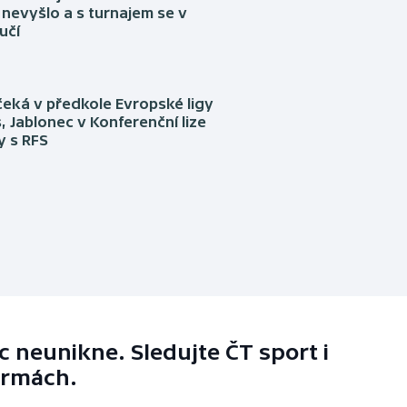
nevyšlo a s turnajem se v
učí
eká v předkole Evropské ligy
, Jablonec v Konferenční lize
ly s RFS
 neunikne. Sledujte ČT sport i
ormách.