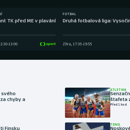
Moderní pětiboj
Triatlon
NÍ
FOTBAL
Motorsport
Veslování
ní: TK před ME v plavání
Druhá fotbalová liga: Vysočin
Olympijské hry
Vodní slalom
Parasport
Volejbal
12:30
-
13:00
Zítra
,
17:35
-
19:55
Plavání
Ostatní
Plážový volejbal
ATLETIKA
ě svého
Senzačn
za chyby a
štafeta 
Před 1 hod
TENIS
ti Finsku
Noskové 