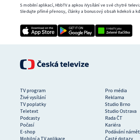
S mobilní aplikací, HbbTV a apkou iVysílání ve své chytré telev
Sledujte přímé přenosy, články a bonusový obsah kdekoli a kd
TV program
Pro média
Živé vysílání
Reklama
TV poplatky
Studio Brno
Teletext
Studio Ostrava
Podcasty
Rada ČT
Počasí
Kariéra
E-shop
Podávání námět
Mobilní a TV aplikace
Časté dotazy