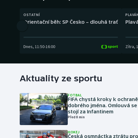
Curling
OSTATNÍ
PLAVÁ
Dostihy
Orientační běh: SP Česko – dlouhá trať
Plavá
Florbal
Futsal
Dnes
,
11:50
-
16:00
Zítra
,
Golf
Gymnastika
Aktuality ze sportu
FOTBAL
FIFA chystá kroky k ochran
dobrého jména. Omlouvá se 
stojí za Infantinem
Před 8 min
HOKEJ
Česká osmnáctka ztrátu pro