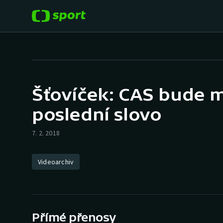
POPULÁRNÍ
DALŠÍ SPORTY
Fotbal
Americký fotbal
Šťovíček: CAS bude m
Hokej
Baseball a softbal
poslední slovo
Tenis
Basketbal
7. 2. 2018
Atletika
Biatlon
Videoarchiv
Cyklistika
Boby a skeleton
Box
Přímé přenosy