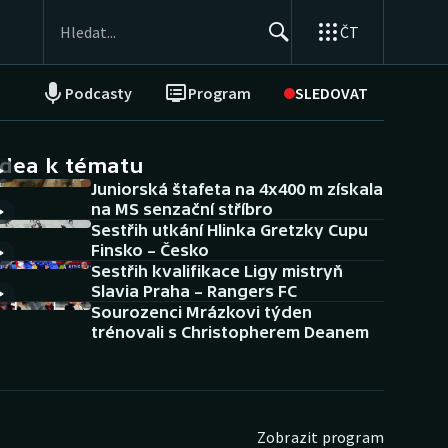
ČT
Podcasty
Program
SLEDOVAT
NEPŘEHLÉDNĚTE
Soutěže
idea k tématu
Juniorská štafeta na 4x400 m získala
Historické návraty
na MS senzační stříbro
Sestřih utkání Hlinka Gretzky Cupu
Aplikace ČT sport
Finsko – Česko
Sestřih kvalifikace Ligy mistryň
AZ kvíz
Slavia Praha – Rangers FC
Sourozenci Mrázkovi týden
trénovali s Christopherem Deanem
Zobrazit program