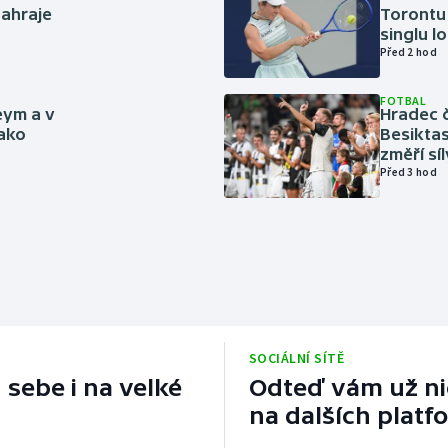
zahraje
Torontu 
singlu lo
Před 2 hod
FOTBAL
eym a v
Hradec č
jako
Besiktas
změří sí
Před 3 hod
SOCIÁLNÍ SÍTĚ
 sebe i na velké
Odteď vám už nic
na dalších platf