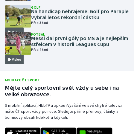
GOLF
Olympijské hry
Na handicap nehrajeme: Golf pro Paraple
vybral letos rekordní částku
Parasport
Před 3 hod
Video
FOTBAL
Plavání
Messi dal první góly po MS a je nejlepším
střelcem v historii Leagues Cupu
Před 4 hod
Plážový volejbal
Video
Ragby
Rychlobruslení
APLIKACE ČT SPORT
Mějte celý sportovní svět vždy u sebe i na
velké obrazovce.
Rychlostní kanoistika
S mobilní aplikací, HbbTV a apkou iVysílání ve své chytré televizi
Short track
máte ČT sport vždy po ruce. Sledujte přímé přenosy, články a
bonusový obsah kdekoli a kdykoli.
Sportovní střelba