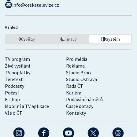
info@ceskatelevize.cz
Vzhled
Světlý
Tmavý
Systém
TV program
Pro média
Živé vysílání
Reklama
TV poplatky
Studio Brno
Teletext
Studio Ostrava
Podcasty
Rada ČT
Počasí
Kariéra
E-shop
Podávání námětů
Mobilní a TV aplikace
Časté dotazy
Vše o ČT
Kontakty