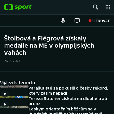
POPULÁRNÍ
SLEDOVAT
Fotbal
Štolbová a Flégrová získaly
medaile na ME v olympijských
Hokej
vahách
Tenis
26. 8. 2023
Atletika
Cyklistika
Videa k tématu
Parašutisté se pokusili o český rekord,
DALŠÍ SPORTY
který zatím nepadl
Tereza Roturier získala na dlouhé trati
bronz
Americký fotbal
NEPŘEHLÉDNĚTE
Českým orientačním běžcům se v