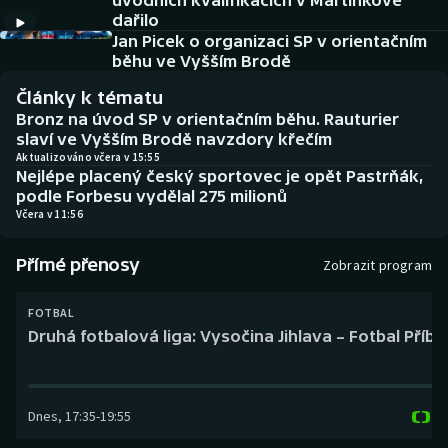
úvodních kvalifikacích v Martínkově
Baseball a softbal
Soutěže
dařilo
Jan Picek o organizaci SP v orientačním
Basketbal
Historické návraty
běhu ve Vyšším Brodě
Články k tématu
Biatlon
Aplikace ČT sport
Bronz na úvod SP v orientačním běhu. Rauturier
slaví ve Vyšším Brodě navzdory křečím
Boby a skeleton
AZ kvíz
Aktualizováno včera v 15:55
Nejlépe placený český sportovec je opět Pastrňák,
podle Forbesu vydělal 275 milionů
Box
Včera v 11:56
Curling
Přímé přenosy
Zobrazit program
Dostihy
FOTBAL
Druhá fotbalová liga: Vysočina Jihlava – Fotbal Příb
Florbal
Futsal
Dnes
,
17:35
-
19:55
Golf