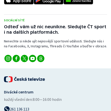
Stolní tenis
Triatlon
SOCIÁLNÍ SÍTĚ
Odteď vám už nic neunikne. Sledujte ČT sport
Veslování
i na dalších platformách.
Vodní slalom
Nenechte si nikde ujít nejnovější sportovní události. Sledujte nás i
na Facebooku, X, Instagramu, Threads či YouTube a buďte v obraze.
Volejbal
Ostatní
Divácké centrum
každý všední den:
8:00—16:00 hodin
261 136 113