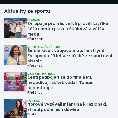
Aktuality ze sportu
Gymnastika
PLAVÁNÍ
Evropa je pro nás velká prověrka, říká
Házená
šéftrenérka plavců Škábová a věří v
medaili
Jezdectví
Před 37 min
SPORTOVNÍ STŘELBA
Judo
Šindlerová vybojovala titul mistryně
Evropy do 23 let ve střelbě ze sportovní
pistole
Krasobruslení
Před 1 hod
MODERNÍ PĚTIBOJ
Lezení
Čeští pětibojaři se do finále ME
nepodívají. Lukeš vzdal, Toman
Lyže a snowboard
nepostoupil
Před 1 hod
Moderní pětiboj
FOTBAL
Norové vyzývají Infantina k rezignaci,
ztratil podle nich důvěru
Motorsport
Před 2 hod