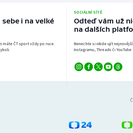
SOCIÁLNÍ SÍTĚ
 sebe i na velké
Odteď vám už nic
na dalších platf
izi máte ČT sport vždy po ruce.
Nenechte si nikde ujít nejnovější
ykoli.
Instagramu, Threads či YouTube 
Č