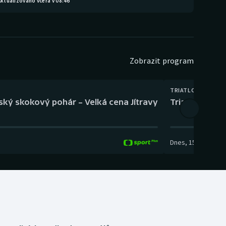
ktualizováno včera v 08:46
Zobrazit program
TRIATLON
eský skokový pohár – Velká cena Jítravy
Triatlon: XTE
Dnes
,
15:00
-
16:10