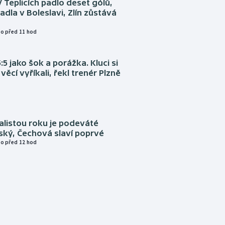
V Teplicích padlo deset gólů,
adla v Boleslavi, Zlín zůstává
o před 11 hod
:5 jako šok a porážka. Kluci si
věcí vyříkali, řekl trenér Plzně
alistou roku je podeváté
ský, Čechová slaví poprvé
o před 12 hod