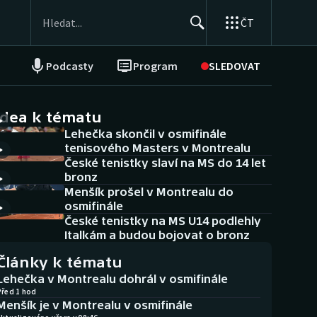
ČT
Podcasty
Program
SLEDOVAT
NEPŘEHLÉDNĚTE
Soutěže
idea k tématu
Lehečka skončil v osmifinále
Historické návraty
tenisového Masters v Montrealu
České tenistky slaví na MS do 14 let
Aplikace ČT sport
bronz
Menšík prošel v Montrealu do
AZ kvíz
osmifinále
České tenistky na MS U14 podlehly
Italkám a budou bojovat o bronz
Články k tématu
Lehečka v Montrealu dohrál v osmifinále
Před 1 hod
Menšík je v Montrealu v osmifinále