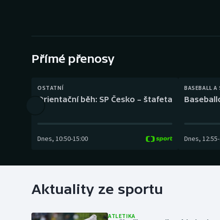
Curling
Dostihy
Florbal
Přímé přenosy
Futsal
OSTATNÍ
BASEBALL A
Golf
Orientační běh: SP Česko – štafeta
Baseball
Gymnastika
Dnes
,
10:50
-
15:00
Dnes
,
12:55
-
Aktuality ze sportu
ATLETIKA