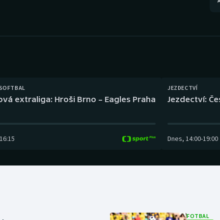
A
Moderní pětiboj
Triatlon
Motorsport
Veslování
Olympijské hry
Vodní slalom
Parasport
Volejbal
 SOFTBAL
JEZDECTVÍ
Plavání
Ostatní
ová extraliga: Hroši Brno – Eagles Praha
Jezdectví: Č
Plážový volejbal
16:15
Dnes
,
14:00
-
19:00
FOTBAL