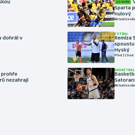
rskou
SOUHRN
Sparta p
nulový
Aktualizován
FOTBAL
 dohrál v
Remíza 5
spoustu 
Hyský
Před 11 hod
BASKETBAL
í prohře
Basketb
rů nezahrají
Satoran
Aktualizován