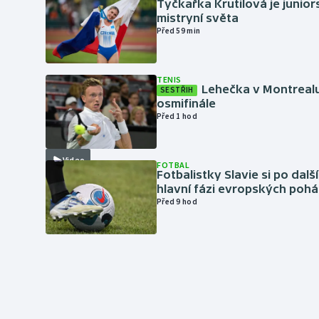
Tyčkařka Krutilová je junio
mistryní světa
Před 59 min
TENIS
Lehečka v Montrealu
SESTŘIH
osmifinále
Před 1 hod
Video
FOTBAL
Fotbalistky Slavie si po dalš
hlavní fázi evropských pohá
Před 9 hod