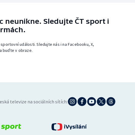
 neunikne. Sledujte ČT sport i
ormách.
 sportovní události. Sledujte nás i na Facebooku, X,
a buďte v obraze.
eská televize na sociálních sítích: