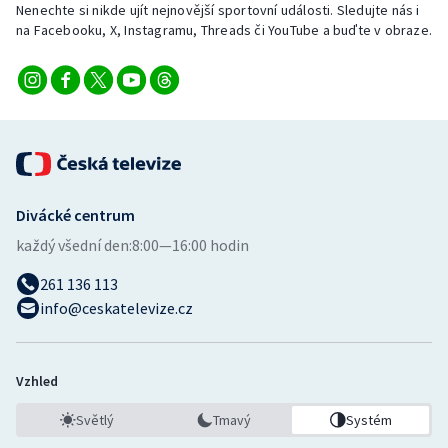
Nenechte si nikde ujít nejnovější sportovní události. Sledujte nás i
Stolní tenis
na Facebooku, X, Instagramu, Threads či YouTube a buďte v obraze.
Triatlon
Veslování
Vodní slalom
Volejbal
Divácké centrum
každý všední den:
8:00—16:00 hodin
Ostatní
261 136 113
info@ceskatelevize.cz
Vzhled
Světlý
Tmavý
Systém