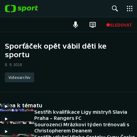
POPULÁRNÍ
SLEDOVAT
Fotbal
Sporťáček opět vábil děti ke
sportu
Hokej
8. 9. 2018
Tenis
Videoarchiv
Atletika
Cyklistika
Videa k tématu
DALŠÍ SPORTY
Sestřih kvalifikace Ligy mistryň Slavia
Praha – Rangers FC
Sourozenci Mrázkovi týden trénovali s
Americký fotbal
NEPŘEHLÉDNĚTE
Christopherem Deanem