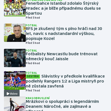
Fenerbahce Istanbul zdolalo Štýrský
Hradec a je blíže případnému duelu se
Gymnastika
Spartou
Před 5 hod
Házená
FOTBAL
RFS je zkušený tým s plno hráči nad 30
let, navíc s nadstandardní výškou,
Jezdectví
popisuje Kozel
Před 5 hod
Judo
FOTBAL
Fotbalisty Newcastlu bude trénovat
německý kouč Jaissle
Krasobruslení
Před 6 hod
Lezení
FOTBAL
Slávistky v předkole kvalifikace
SESTŘIH
podlehly Rangers 1:2 a Liga mistryň pro
Lyže a snowboard
ně zůstala zavřená
Před 7 hod
Video
Moderní pětiboj
KRASOBRUSLENÍ
Mrázkovi o spolupráci s legendárním
Motorsport
Deanem: Náročné, ale zajímavé a