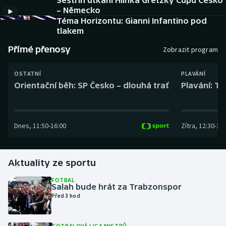
Sestřih utkání Hlinka Gretzky Cupu Česko
Baseball a softbal
Soutěže
– Německo
Téma Horizontu: Gianni Infantino pod
Basketbal
Historické návraty
tlakem
Přímé přenosy
Zobrazit program
Biatlon
Aplikace ČT sport
OSTATNÍ
PLAVÁNÍ
Boby a skeleton
AZ kvíz
Orientační běh: SP Česko – dlouhá trať
Plavání: TK
Box
Dnes
,
11:50
-
16:00
Zítra
,
12:30
-
13:
Curling
Dostihy
Aktuality ze sportu
Florbal
FOTBAL
Salah bude hrát za Trabzonspor
Před 3 hod
Futsal
Golf
FOTBALOVÁ LIGA MISTRŮ