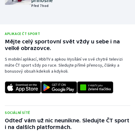
přínosné
Před 7 hod
Olympijské hry
Parasport
APLIKACE ČT SPORT
Plavání
Mějte celý sportovní svět vždy u sebe i na
velké obrazovce.
Plážový volejbal
S mobilní aplikací, HbbTV a apkou iVysílání ve své chytré televizi
máte ČT sport vždy po ruce. Sledujte přímé přenosy, články a
Ragby
bonusový obsah kdekoli a kdykoli.
Rychlobruslení
Rychlostní kanoistika
Short track
SOCIÁLNÍ SÍTĚ
Odteď vám už nic neunikne. Sledujte ČT sport
Sportovní střelba
i na dalších platformách.