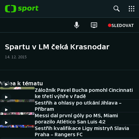
POPULÁRNÍ
SLEDOVAT
Fotbal
Spartu v LM čeká Krasnodar
Hokej
14. 12. 2015
Tenis
Videa k tématu
Atletika
Záložník Pavel Bucha pomohl Cincinnati
ke třetí výhře v řadě
Cyklistika
Sestřih a ohlasy po utkání Jihlava –
Příbram
DALŠÍ SPORTY
Messi dal první góly po MS, Miami
porazilo Atlético San Luis 4:2
Americký fotbal
Sestřih kvalifikace Ligy mistryň Slavia
NEPŘEHLÉDNĚTE
Praha – Rangers FC