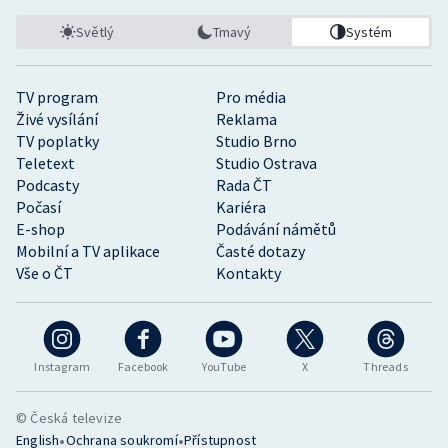
Světlý
Tmavý
Systém
TV program
Pro média
Živé vysílání
Reklama
TV poplatky
Studio Brno
Teletext
Studio Ostrava
Podcasty
Rada ČT
Počasí
Kariéra
E-shop
Podávání námětů
Mobilní a TV aplikace
Časté dotazy
Vše o ČT
Kontakty
Instagram
Facebook
YouTube
X
Threads
© Česká televize
•
•
English
Ochrana soukromí
Přístupnost