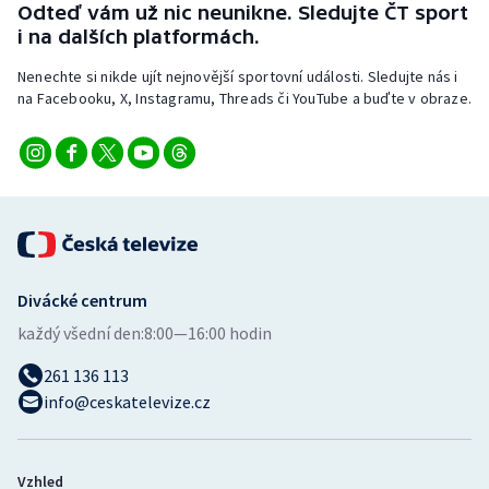
Odteď vám už nic neunikne. Sledujte ČT sport
Stolní tenis
i na dalších platformách.
Triatlon
Nenechte si nikde ujít nejnovější sportovní události. Sledujte nás i
na Facebooku, X, Instagramu, Threads či YouTube a buďte v obraze.
Veslování
Vodní slalom
Volejbal
Ostatní
Divácké centrum
každý všední den:
8:00—16:00 hodin
261 136 113
info@ceskatelevize.cz
Vzhled