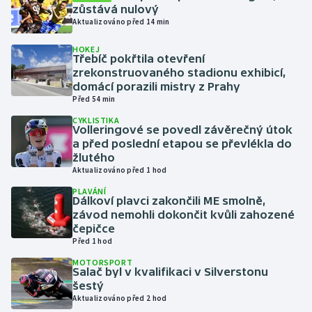
zůstává nulový
Aktualizováno před 14 min
Gymnastika
HOKEJ
Třebíč pokřtila otevření
Házená
zrekonstruovaného stadionu exhibicí,
domácí porazili mistry z Prahy
Jezdectví
Před 54 min
CYKLISTIKA
Volleringové se povedl závěrečný útok
Judo
a před poslední etapou se převlékla do
žlutého
Krasobruslení
Aktualizováno před 1 hod
PLAVÁNÍ
Lezení
Dálkoví plavci zakončili ME smolně,
závod nemohli dokončit kvůli zahozené
čepičce
Lyže a snowboard
Před 1 hod
MOTORSPORT
Moderní pětiboj
Salač byl v kvalifikaci v Silverstonu
šestý
Motorsport
Aktualizováno před 2 hod