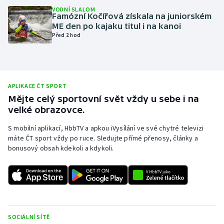
VODNÍ SLALOM
Olympijské hry
Famózní Kočířová získala na juniorském
ME den po kajaku titul i na kanoi
Před 2 hod
Parasport
Plavání
Plážový volejbal
APLIKACE ČT SPORT
Mějte celý sportovní svět vždy u sebe i na
velké obrazovce.
Ragby
S mobilní aplikací, HbbTV a apkou iVysílání ve své chytré televizi
Rychlobruslení
máte ČT sport vždy po ruce. Sledujte přímé přenosy, články a
bonusový obsah kdekoli a kdykoli.
Rychlostní kanoistika
Short track
Sportovní střelba
SOCIÁLNÍ SÍTĚ