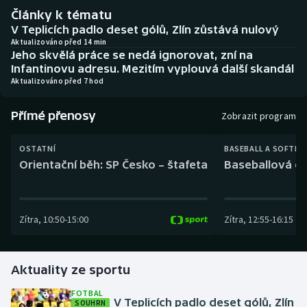
Baseball a softbal
Soutěže
Články k tématu
V Teplicích padlo deset gólů, Zlín zůstává nulový
Basketbal
Historické návraty
Aktualizováno před 14 min
Jeho skvělá práce se nedá ignorovat, zní na
Infantinovu adresu. Mezitím vyplouvá další skandál
Biatlon
Aplikace ČT sport
Aktualizováno před 7 hod
Boby a skeleton
AZ kvíz
Přímé přenosy
Zobrazit program
Box
OSTATNÍ
BASEBALL A SOFTBA
Orientační běh: SP Česko – štafeta
Baseballová ex
Curling
Dostihy
Zítra
,
10:50
-
15:00
Zítra
,
12:55
-
16:15
Florbal
Aktuality ze sportu
Futsal
FOTBAL
V Teplicích padlo deset gólů, Zlín
SOUHRN
Golf