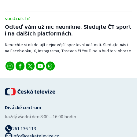
Stolní tenis
Triatlon
SOCIÁLNÍ SÍTĚ
Odteď vám už nic neunikne. Sledujte ČT sport
i na dalších platformách.
Veslování
Nenechte si nikde ujít nejnovější sportovní události. Sledujte nás i
Vodní slalom
na Facebooku, X, Instagramu, Threads či YouTube a buďte v obraze.
Volejbal
Ostatní
Divácké centrum
každý všední den:
8:00—16:00 hodin
261 136 113
info@ceskatelevize.cz