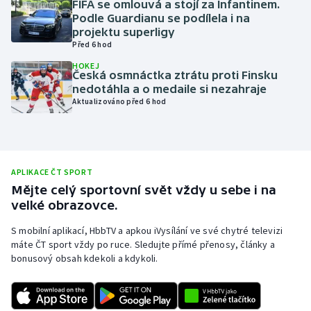
FIFA se omlouvá a stojí za Infantinem.
Podle Guardianu se podílela i na
Olympijské hry
projektu superligy
Před 6 hod
Parasport
HOKEJ
Česká osmnáctka ztrátu proti Finsku
Plavání
nedotáhla a o medaile si nezahraje
Aktualizováno před 6 hod
Plážový volejbal
Ragby
APLIKACE ČT SPORT
Rychlobruslení
Mějte celý sportovní svět vždy u sebe i na
velké obrazovce.
Rychlostní kanoistika
S mobilní aplikací, HbbTV a apkou iVysílání ve své chytré televizi
máte ČT sport vždy po ruce. Sledujte přímé přenosy, články a
Short track
bonusový obsah kdekoli a kdykoli.
Sportovní střelba