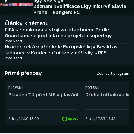
ligy RFS Riga
Baseball a softbal
Soutěže
Záznam kvalifikace Ligy mistryň Slavia
Praha – Rangers FC
Basketbal
Historické návraty
Články k tématu
FIFA se omlouvá a stojí za Infantinem. Podle
Biatlon
Aplikace ČT sport
Guardianu se podílela i na projektu superligy
Před 6 hod
Hradec čeká v předkole Evropské ligy Besiktas,
Boby a skeleton
AZ kvíz
Jablonec v Konferenční lize změří síly s RFS
Před 9 hod
Box
Přímé přenosy
Zobrazit program
Curling
PLAVÁNÍ
FOTBAL
Dostihy
Plavání: TK před ME v plavání
Druhá fotbalová liga
Florbal
Zítra
,
12:30
-
13:00
Zítra
,
17:35
-
19:55
Futsal
Golf