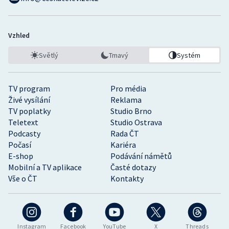
Vzhled
Světlý
Tmavý
Systém
TV program
Pro média
Živé vysílání
Reklama
TV poplatky
Studio Brno
Teletext
Studio Ostrava
Podcasty
Rada ČT
Počasí
Kariéra
E-shop
Podávání námětů
Mobilní a TV aplikace
Časté dotazy
Vše o ČT
Kontakty
Instagram
Facebook
YouTube
X
Threads