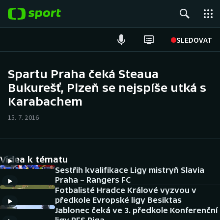
POPULÁRNÍ
SLEDOVAT
Fotbal
Spartu Praha čeká Steaua
Bukurešť, Plzeň se nejspíše utká s
Hokej
Karabachem
Tenis
15. 7. 2016
Atletika
Cyklistika
Videa k tématu
Sestřih kvalifikace Ligy mistryň Slavia
DALŠÍ SPORTY
Praha – Rangers FC
Fotbalisté Hradce Králové vyzvou v
předkole Evropské ligy Besiktas
Americký fotbal
NEPŘEHLÉDNĚTE
Jablonec čeká ve 3. předkole Konferenční