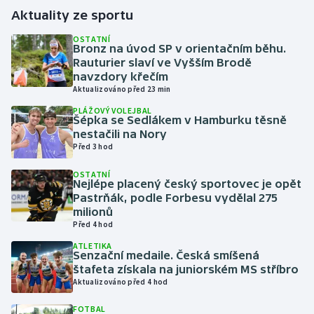
Aktuality ze sportu
Gymnastika
OSTATNÍ
Bronz na úvod SP v orientačním běhu.
Rauturier slaví ve Vyšším Brodě
Házená
navzdory křečím
Aktualizováno před 23 min
Jezdectví
PLÁŽOVÝ VOLEJBAL
Šépka se Sedlákem v Hamburku těsně
Judo
nestačili na Nory
Před 3 hod
Krasobruslení
OSTATNÍ
Nejlépe placený český sportovec je opět
Pastrňák, podle Forbesu vydělal 275
Lezení
milionů
Před 4 hod
Lyže a snowboard
ATLETIKA
Senzační medaile. Česká smíšená
Moderní pětiboj
štafeta získala na juniorském MS stříbro
Aktualizováno před 4 hod
Motorsport
FOTBAL