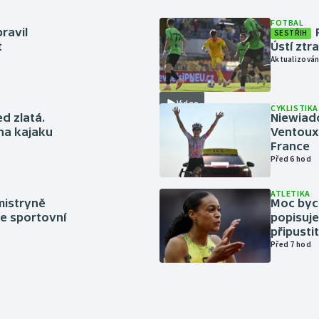
FOTBAL
ravil
SESTŘIH
t
Ústí ztr
Aktualizován
Video
CYKLISTIKA
ed zlatá.
Niewiad
 na kajaku
Ventoux 
France
Před 6 hod
ATLETIKA
mistryně
Moc bych
ze sportovní
popisuje
připustit
Před 7 hod