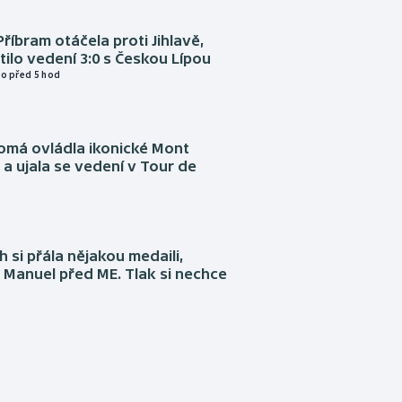
Příbram otáčela proti Jihlavě,
atilo vedení 3:0 s Českou Lípou
o před 5 hod
omá ovládla ikonické Mont
a ujala se vedení v Tour de
 si přála nějakou medaili,
 Manuel před ME. Tlak si nechce