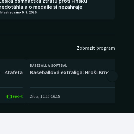
Česká osmnáctka ztrátu proti Finsku
nedotáhla a o medaile si nezahraje
ktualizováno 6. 8. 2026
Zobrazit program
BASEBALL A SOFTBAL
 – štafeta
Baseballová extraliga: Hroši Brno – Eagles
Zítra
,
12:55
-
16:15