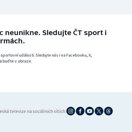
 neunikne. Sledujte ČT sport i
ormách.
 sportovní události. Sledujte nás i na Facebooku, X,
a buďte v obraze.
eská televize na sociálních sítích: