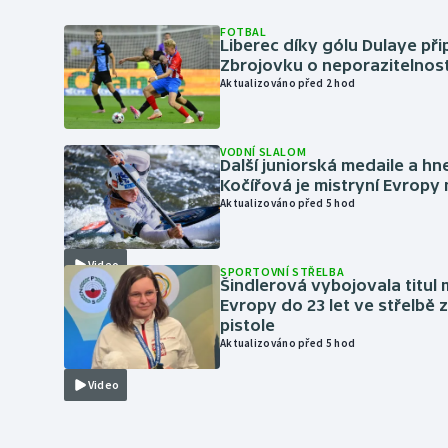
FOTBAL
Liberec díky gólu Dulaye přip
Zbrojovku o neporazitelnos
Aktualizováno před 2 hod
VODNÍ SLALOM
Další juniorská medaile a hn
Kočířová je mistryní Evropy
Aktualizováno před 5 hod
Video
SPORTOVNÍ STŘELBA
Šindlerová vybojovala titul 
Evropy do 23 let ve střelbě 
pistole
Aktualizováno před 5 hod
Video