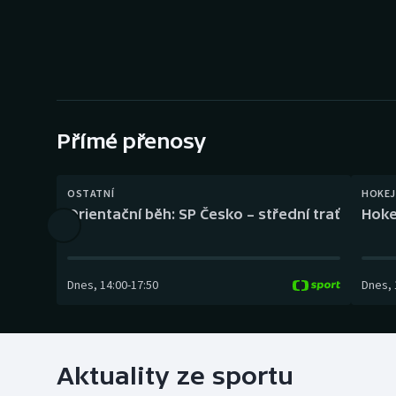
Curling
Dostihy
Florbal
Futsal
Přímé přenosy
Golf
OSTATNÍ
HOKEJ
Orientační běh: SP Česko – střední trať
Hoke
Gymnastika
Dnes
,
14:00
-
17:50
Dnes
,
Aktuality ze sportu