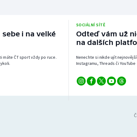
SOCIÁLNÍ SÍTĚ
 sebe i na velké
Odteď vám už nic
na dalších platf
izi máte ČT sport vždy po ruce.
Nenechte si nikde ujít nejnovější
ykoli.
Instagramu, Threads či YouTube 
Č