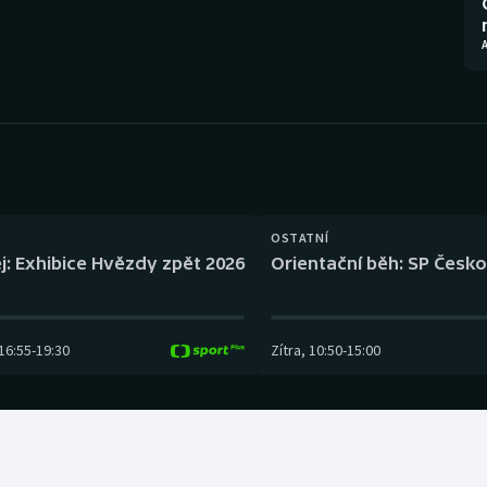
Moderní pětiboj
Triatlon
A
Motorsport
Veslování
Olympijské hry
Vodní slalom
Parasport
Volejbal
Plavání
Ostatní
OSTATNÍ
j: Exhibice Hvězdy zpět 2026
Orientační běh: SP Česko
Plážový volejbal
16:55
-
19:30
Zítra
,
10:50
-
15:00