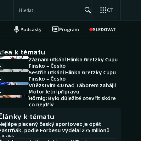
ČT
Podcasty
Program
SLEDOVAT
NEPŘEHLÉDNĚTE
Soutěže
idea k tématu
Záznam utkání Hlinka Gretzky Cupu
Historické návraty
Finsko – Česko
Sestřih utkání Hlinka Gretzky Cupu
Aplikace ČT sport
Finsko – Česko
Vítězstvím 4:0 nad Táborem zahájil
AZ kvíz
Motor letní přípravu
Hörnig: Bylo důležité otevřít skóre
co nejdřív
Články k tématu
Nejlépe placený český sportovec je opět
Pastrňák, podle Forbesu vydělal 275 milionů
. 8. 2026