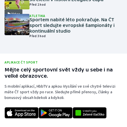
Před 2 hod
Olympijské hry
Video
ATLETIKA
Sportem nabité léto pokračuje. Na ČT
Parasport
sport sledujte evropské šampionáty i
kontinuální studio
Plavání
Před 3 hod
Plážový volejbal
Ragby
APLIKACE ČT SPORT
Mějte celý sportovní svět vždy u sebe i na
velké obrazovce.
Rychlobruslení
S mobilní aplikací, HbbTV a apkou iVysílání ve své chytré televizi
Rychlostní kanoistika
máte ČT sport vždy po ruce. Sledujte přímé přenosy, články a
bonusový obsah kdekoli a kdykoli.
Short track
Sportovní střelba