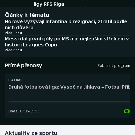
Baseball a softbal
Soutěže
ligy RFS Riga
Články k tématu
Basketbal
Historické návraty
Norové vyzývají Infantina k rezignaci, ztratil podle
nich důvěru
Biatlon
Aplikace ČT sport
Před 1 hod
Messi dal první góly po MS a je nejlepším střelcem v
historii Leagues Cupu
Boby a skeleton
AZ kvíz
Před 2 hod
Box
Přímé přenosy
Zobrazit program
Curling
FOTBAL
Druhá fotbalová liga: Vysočina Jihlava – Fotbal Příb
Dostihy
Florbal
Dnes
,
17:35
-
19:55
Futsal
Aktuality ze sportu
Golf