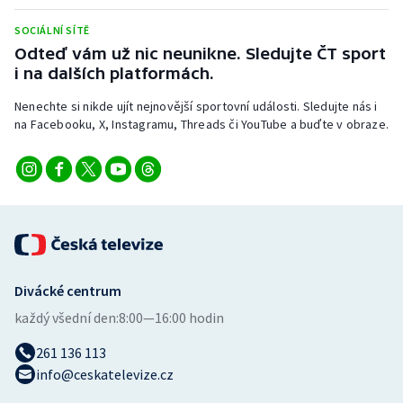
Stolní tenis
SOCIÁLNÍ SÍTĚ
Odteď vám už nic neunikne. Sledujte ČT sport
Triatlon
i na dalších platformách.
Veslování
Nenechte si nikde ujít nejnovější sportovní události. Sledujte nás i
na Facebooku, X, Instagramu, Threads či YouTube a buďte v obraze.
Vodní slalom
Volejbal
Ostatní
Divácké centrum
každý všední den:
8:00—16:00 hodin
261 136 113
info@ceskatelevize.cz