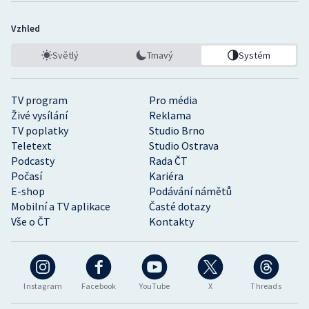
Vzhled
Světlý
Tmavý
Systém
TV program
Pro média
Živé vysílání
Reklama
TV poplatky
Studio Brno
Teletext
Studio Ostrava
Podcasty
Rada ČT
Počasí
Kariéra
E-shop
Podávání námětů
Mobilní a TV aplikace
Časté dotazy
Vše o ČT
Kontakty
Instagram
Facebook
YouTube
X
Threads