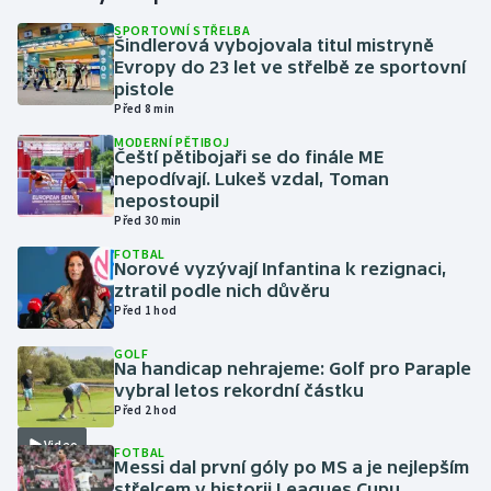
SPORTOVNÍ STŘELBA
Šindlerová vybojovala titul mistryně
Gymnastika
Evropy do 23 let ve střelbě ze sportovní
pistole
Házená
Před 8 min
MODERNÍ PĚTIBOJ
Jezdectví
Čeští pětibojaři se do finále ME
nepodívají. Lukeš vzdal, Toman
nepostoupil
Judo
Před 30 min
FOTBAL
Krasobruslení
Norové vyzývají Infantina k rezignaci,
ztratil podle nich důvěru
Lezení
Před 1 hod
GOLF
Lyže a snowboard
Na handicap nehrajeme: Golf pro Paraple
vybral letos rekordní částku
Před 2 hod
Moderní pětiboj
Video
FOTBAL
Messi dal první góly po MS a je nejlepším
Motorsport
střelcem v historii Leagues Cupu