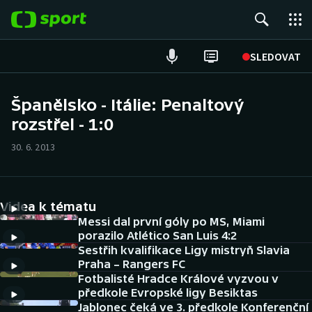
POPULÁRNÍ
SLEDOVAT
Fotbal
Španělsko - Itálie: Penaltový
rozstřel - 1:0
Hokej
30. 6. 2013
Tenis
Atletika
Videa k tématu
Cyklistika
Messi dal první góly po MS, Miami
porazilo Atlético San Luis 4:2
Sestřih kvalifikace Ligy mistryň Slavia
DALŠÍ SPORTY
Praha – Rangers FC
Fotbalisté Hradce Králové vyzvou v
Americký fotbal
NEPŘEHLÉDNĚTE
předkole Evropské ligy Besiktas
Jablonec čeká ve 3. předkole Konferenční