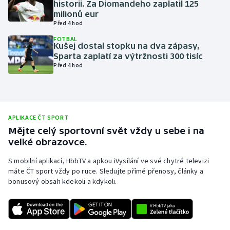
historii. Za Diomandeho zaplatil 125
milionů eur
Olympijské hry
Před 4 hod
Parasport
FOTBAL
Kušej dostal stopku na dva zápasy,
Sparta zaplatí za výtržnosti 300 tisíc
Plavání
Před 4 hod
Plážový volejbal
Ragby
APLIKACE ČT SPORT
Mějte celý sportovní svět vždy u sebe i na
Rychlobruslení
velké obrazovce.
S mobilní aplikací, HbbTV a apkou iVysílání ve své chytré televizi
Rychlostní kanoistika
máte ČT sport vždy po ruce. Sledujte přímé přenosy, články a
bonusový obsah kdekoli a kdykoli.
Short track
Sportovní střelba