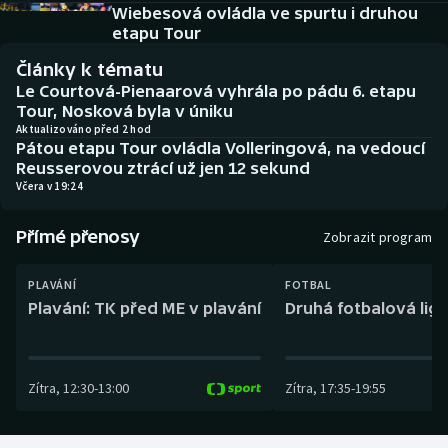
Baseball a softbal
Soutěže
Wiebesová ovládla ve spurtu i druhou
etapu Tour
Basketbal
Historické návraty
Články k tématu
Le Courtová-Pienaarová vyhrála po pádu 6. etapu
Biatlon
Aplikace ČT sport
Tour, Nosková byla v úniku
Aktualizováno před 2 hod
Pátou etapu Tour ovládla Volleringová, na vedoucí
Boby a skeleton
AZ kvíz
Reusserovou ztrácí už jen 12 sekund
Včera v 19:24
Box
Přímé přenosy
Zobrazit program
Curling
PLAVÁNÍ
FOTBAL
Dostihy
Plavání: TK před ME v plavání
Druhá fotbalová liga
Florbal
Zítra
,
12:30
-
13:00
Zítra
,
17:35
-
19:55
Futsal
Golf