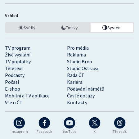
Vzhled
Světlý
Tmavý
Systém
TV program
Pro média
Živé vysílání
Reklama
TV poplatky
Studio Brno
Teletext
Studio Ostrava
Podcasty
Rada ČT
Počasí
Kariéra
E-shop
Podávání námětů
Mobilní a TV aplikace
Časté dotazy
Vše o ČT
Kontakty
Instagram
Facebook
YouTube
X
Threads