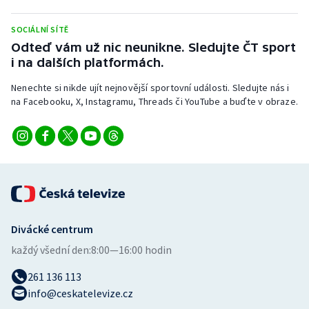
Stolní tenis
SOCIÁLNÍ SÍTĚ
Triatlon
Odteď vám už nic neunikne. Sledujte ČT sport
i na dalších platformách.
Veslování
Nenechte si nikde ujít nejnovější sportovní události. Sledujte nás i
na Facebooku, X, Instagramu, Threads či YouTube a buďte v obraze.
Vodní slalom
Volejbal
Ostatní
Divácké centrum
každý všední den:
8:00—16:00 hodin
261 136 113
info@ceskatelevize.cz