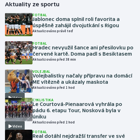
Aktuality ze sportu
Gymnastika
FOTBAL
Jablonec doma splnil roli favorita a
úspěšně zahájil dvojutkání s Rigou
Házená
Aktualizováno právě teď
FOTBAL
Jezdectví
Hradec nevyužil šance ani přesilovku po
červené kartě. Doma padl s Besiktasem
Judo
Aktualizováno před 38 min
VOLEJBAL
Krasobruslení
Volejbalistky načaly přípravu na domácí
ME vítězně a ukázaly maskota
Aktualizováno před 1 hod
Lezení
Video
CYKLISTIKA
Lyže a snowboard
Le Courtová-Pienaarová vyhrála po
pádu 6. etapu Tour, Nosková byla v
úniku
Moderní pětiboj
Aktualizováno před 2 hod
Video
FOTBAL
Motorsport
Real dotáhl nejdražší transfer ve své