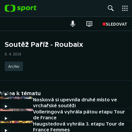
POPULÁRNÍ
SLEDOVAT
Fotbal
Soutěž Paříž - Roubaix
Hokej
8. 4. 2018
Tenis
Archiv
Atletika
Videa k tématu
Cyklistika
Nosková si upevnila druhé místo ve
vrchařské soutěži
DALŠÍ SPORTY
Volleringová vyhrála pátou etapu Tour
de France
Americký fotbal
NEPŘEHLÉDNĚTE
Haugstedová vyhrála 3. etapu Tour de
France Femmes