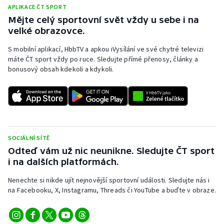
APLIKACE ČT SPORT
Olympijské hry
Mějte celý sportovní svět vždy u sebe i na
velké obrazovce.
Parasport
S mobilní aplikací, HbbTV a apkou iVysílání ve své chytré televizi
máte ČT sport vždy po ruce. Sledujte přímé přenosy, články a
Plavání
bonusový obsah kdekoli a kdykoli.
Plážový volejbal
Ragby
Rychlobruslení
SOCIÁLNÍ SÍTĚ
Odteď vám už nic neunikne. Sledujte ČT sport
Rychlostní kanoistika
i na dalších platformách.
Nenechte si nikde ujít nejnovější sportovní události. Sledujte nás i
Short track
na Facebooku, X, Instagramu, Threads či YouTube a buďte v obraze.
Sportovní střelba