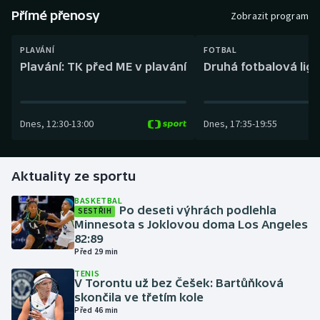
Baseball a softbal
Soutěže
Přímé přenosy
Zobrazit program
Basketbal
Historické návraty
PLAVÁNÍ
FOTBAL
Plavání: TK před ME v plavání
Druhá fotbalová liga
Biatlon
Aplikace ČT sport
Boby a skeleton
AZ kvíz
Dnes
,
12:30
-
13:00
Dnes
,
17:35
-
19:55
Box
Aktuality ze sportu
Curling
BASKETBAL
Po deseti výhrách podlehla
SESTŘIH
Dostihy
Minnesota s Joklovou doma Los Angeles
82:89
Florbal
Před 29 min
TENIS
V Torontu už bez Češek: Bartůňková
Futsal
skončila ve třetím kole
Před 46 min
Golf