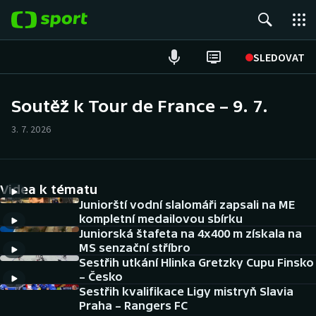
POPULÁRNÍ
SLEDOVAT
Fotbal
Soutěž k Tour de France – 9. 7.
Hokej
3. 7. 2026
Tenis
Videa k tématu
Atletika
Juniorští vodní slalomáři zapsali na ME
kompletní medailovou sbírku
Cyklistika
Juniorská štafeta na 4x400 m získala na
MS senzační stříbro
DALŠÍ SPORTY
Sestřih utkání Hlinka Gretzky Cupu Finsko
– Česko
Americký fotbal
Sestřih kvalifikace Ligy mistryň Slavia
NEPŘEHLÉDNĚTE
Praha – Rangers FC