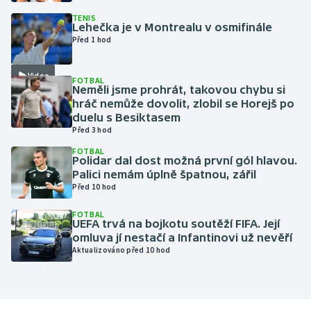
TENIS
Lehečka je v Montrealu v osmifinále
Gymnastika
Před 1 hod
Házená
Video
FOTBAL
Neměli jsme prohrát, takovou chybu si
Jezdectví
hráč nemůže dovolit, zlobil se Horejš po
duelu s Besiktasem
Judo
Před 3 hod
FOTBAL
Polidar dal dost možná první gól hlavou.
Krasobruslení
Palici nemám úplně špatnou, zářil
Před 10 hod
Lezení
FOTBAL
UEFA trvá na bojkotu soutěží FIFA. Její
Lyže a snowboard
omluva jí nestačí a Infantinovi už nevěří
Aktualizováno před 10 hod
Moderní pětiboj
Motorsport