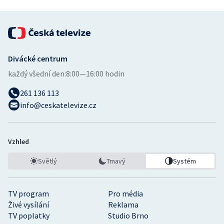
Stolní tenis
Triatlon
Veslování
Divácké centrum
každý všední den:
8:00—16:00 hodin
Vodní slalom
261 136 113
Volejbal
info@ceskatelevize.cz
Ostatní
Vzhled
Světlý
Tmavý
Systém
TV program
Pro média
Živé vysílání
Reklama
TV poplatky
Studio Brno