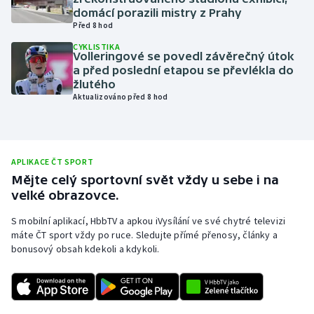
domácí porazili mistry z Prahy
Olympijské hry
Před 8 hod
CYKLISTIKA
Parasport
Volleringové se povedl závěrečný útok
a před poslední etapou se převlékla do
žlutého
Plavání
Aktualizováno před 8 hod
Plážový volejbal
Ragby
APLIKACE ČT SPORT
Mějte celý sportovní svět vždy u sebe i na
Rychlobruslení
velké obrazovce.
S mobilní aplikací, HbbTV a apkou iVysílání ve své chytré televizi
Rychlostní kanoistika
máte ČT sport vždy po ruce. Sledujte přímé přenosy, články a
bonusový obsah kdekoli a kdykoli.
Short track
Sportovní střelba