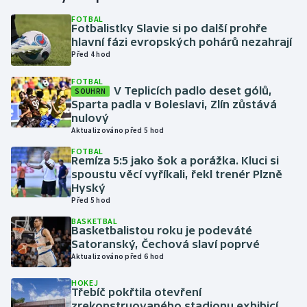
FOTBAL
Fotbalistky Slavie si po další prohře
Gymnastika
hlavní fázi evropských pohárů nezahrají
Před 4 hod
Házená
FOTBAL
V Teplicích padlo deset gólů,
SOUHRN
Jezdectví
Sparta padla v Boleslavi, Zlín zůstává
nulový
Judo
Aktualizováno před 5 hod
FOTBAL
Remíza 5:5 jako šok a porážka. Kluci si
Krasobruslení
spoustu věcí vyříkali, řekl trenér Plzně
Hyský
Lezení
Před 5 hod
BASKETBAL
Lyže a snowboard
Basketbalistou roku je podeváté
Satoranský, Čechová slaví poprvé
Aktualizováno před 6 hod
Moderní pětiboj
HOKEJ
Třebíč pokřtila otevření
Motorsport
zrekonstruovaného stadionu exhibicí,