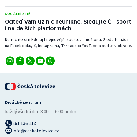
Stolní tenis
SOCIÁLNÍ SÍTĚ
Triatlon
Odteď vám už nic neunikne. Sledujte ČT sport
i na dalších platformách.
Veslování
Nenechte si nikde ujít nejnovější sportovní události. Sledujte nás i
na Facebooku, X, Instagramu, Threads či YouTube a buďte v obraze.
Vodní slalom
Volejbal
Ostatní
Divácké centrum
každý všední den:
8:00—16:00 hodin
261 136 113
info@ceskatelevize.cz