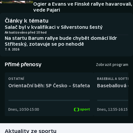
Baseball a softbal
Soutěže
Ogier a Evans ve Finské rallye havarovali,
vede Pajari
Basketbal
Historické návraty
Články k tématu
Salač byl v kvalifikaci v Silverstonu šestý
Biatlon
Aplikace ČT sport
Aktualizováno před 10 hod
Na startu Barum rallye bude chybět domácí lídr
Stříteský, zotavuje se po nehodě
Boby a skeleton
AZ kvíz
7. 8. 2026
Box
Přímé přenosy
Zobrazit program
Curling
OSTATNÍ
BASEBALL A SOFTBA
Orientační běh: SP Česko – štafeta
Baseballová ex
Dostihy
Florbal
Dnes
,
10:50
-
15:00
Dnes
,
12:55
-
16:15
Futsal
Aktuality ze sportu
Golf