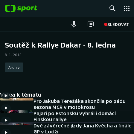
POPULÁRNÍ
SLEDOVAT
Fotbal
Soutěž k Rallye Dakar - 8. ledna
Hokej
8. 1. 2018
Tenis
Archiv
Atletika
Videa k tématu
Cyklistika
Pro Jakuba Terešáka skončila po pádu
sezona MČR v motokrosu
DALŠÍ SPORTY
Pajari po Estonsku vyhrál i domácí
Finskou rallye
Americký fotbal
NEPŘEHLÉDNĚTE
Dvě závěrečné jízdy Jana Kvěcha a finále
GP v Lodži