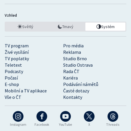
Vzhled
Světlý
Tmavý
Systém
TV program
Pro média
Živé vysílání
Reklama
TV poplatky
Studio Brno
Teletext
Studio Ostrava
Podcasty
Rada ČT
Počasí
Kariéra
E-shop
Podávání námětů
Mobilní a TV aplikace
Časté dotazy
Vše o ČT
Kontakty
Instagram
Facebook
YouTube
X
Threads