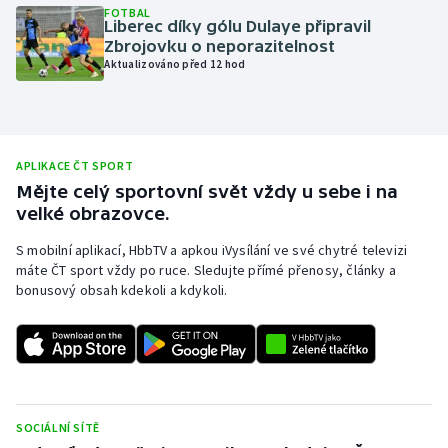
FOTBAL
Liberec díky gólu Dulaye připravil
Olympijské hry
Zbrojovku o neporazitelnost
Aktualizováno před 12 hod
Parasport
Plavání
APLIKACE ČT SPORT
Plážový volejbal
Mějte celý sportovní svět vždy u sebe i na
velké obrazovce.
Ragby
S mobilní aplikací, HbbTV a apkou iVysílání ve své chytré televizi
Rychlobruslení
máte ČT sport vždy po ruce. Sledujte přímé přenosy, články a
bonusový obsah kdekoli a kdykoli.
Rychlostní kanoistika
Short track
Sportovní střelba
SOCIÁLNÍ SÍTĚ