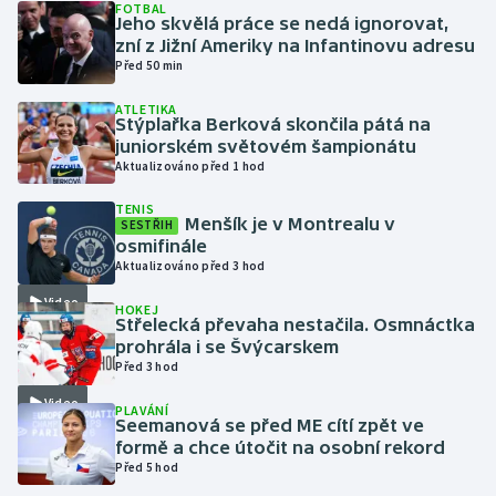
FOTBAL
Jeho skvělá práce se nedá ignorovat,
zní z Jižní Ameriky na Infantinovu adresu
Gymnastika
Před 50 min
Házená
ATLETIKA
Stýplařka Berková skončila pátá na
juniorském světovém šampionátu
Jezdectví
Aktualizováno před 1 hod
Judo
TENIS
Menšík je v Montrealu v
SESTŘIH
osmifinále
Krasobruslení
Aktualizováno před 3 hod
Video
HOKEJ
Lezení
Střelecká převaha nestačila. Osmnáctka
prohrála i se Švýcarskem
Lyže a snowboard
Před 3 hod
Video
PLAVÁNÍ
Moderní pětiboj
Seemanová se před ME cítí zpět ve
formě a chce útočit na osobní rekord
Před 5 hod
Motorsport