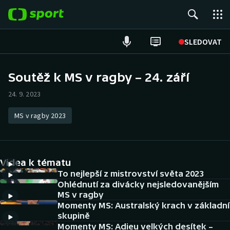
POPULÁRNÍ
SLEDOVAT
Fotbal
Soutěž k MS v ragby – 24. září
Hokej
24. 9. 2023
Tenis
MS v ragby 2023
Atletika
Videa k tématu
Cyklistika
To nejlepší z mistrovství světa 2023
Ohlédnutí za divácky nejsledovanějším
DALŠÍ SPORTY
MS v ragby
Momenty MS: Australský krach v základní
Americký fotbal
NEPŘEHLÉDNĚTE
skupině
Momenty MS: Adieu velkých desítek –