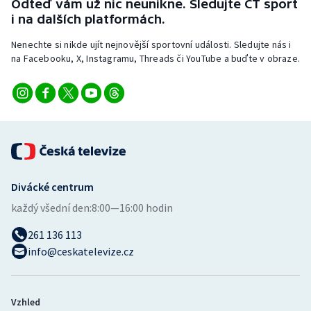
Odteď vám už nic neunikne. Sledujte ČT sport
Stolní tenis
i na dalších platformách.
Triatlon
Nenechte si nikde ujít nejnovější sportovní události. Sledujte nás i
na Facebooku, X, Instagramu, Threads či YouTube a buďte v obraze.
Veslování
Vodní slalom
Volejbal
Ostatní
Divácké centrum
každý všední den:
8:00—16:00 hodin
261 136 113
info@ceskatelevize.cz
Vzhled