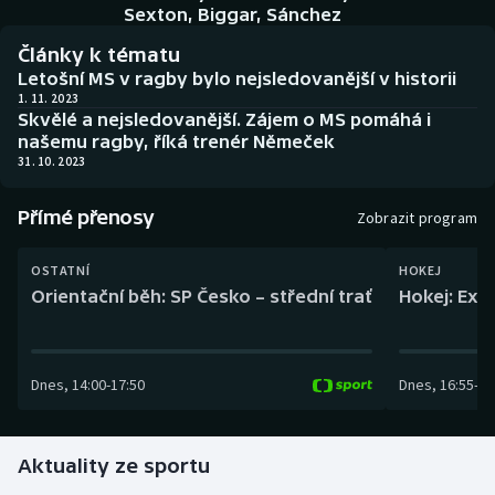
Baseball a softbal
Soutěže
Sexton, Biggar, Sánchez
Články k tématu
Basketbal
Historické návraty
Letošní MS v ragby bylo nejsledovanější v historii
1. 11. 2023
Skvělé a nejsledovanější. Zájem o MS pomáhá i
Biatlon
Aplikace ČT sport
našemu ragby, říká trenér Němeček
31. 10. 2023
Boby a skeleton
AZ kvíz
Přímé přenosy
Zobrazit program
Box
OSTATNÍ
HOKEJ
Curling
Orientační běh: SP Česko – střední trať
Hokej: Exh
Dostihy
Dnes
,
14:00
-
17:50
Dnes
,
16:55
-
19
Florbal
Futsal
Aktuality ze sportu
Golf