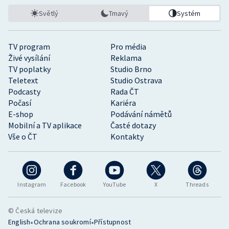
Světlý
Tmavý
Systém
TV program
Pro média
Živé vysílání
Reklama
TV poplatky
Studio Brno
Teletext
Studio Ostrava
Podcasty
Rada ČT
Počasí
Kariéra
E-shop
Podávání námětů
Mobilní a TV aplikace
Časté dotazy
Vše o ČT
Kontakty
Instagram
Facebook
YouTube
X
Threads
© Česká televize
•
•
English
Ochrana soukromí
Přístupnost