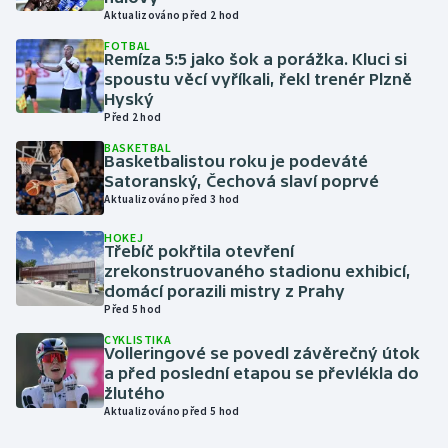
Aktualizováno před 2 hod
Gymnastika
FOTBAL
Remíza 5:5 jako šok a porážka. Kluci si
spoustu věcí vyříkali, řekl trenér Plzně
Házená
Hyský
Před 2 hod
Jezdectví
BASKETBAL
Basketbalistou roku je podeváté
Satoranský, Čechová slaví poprvé
Judo
Aktualizováno před 3 hod
Krasobruslení
HOKEJ
Třebíč pokřtila otevření
zrekonstruovaného stadionu exhibicí,
Lezení
domácí porazili mistry z Prahy
Před 5 hod
Lyže a snowboard
CYKLISTIKA
Volleringové se povedl závěrečný útok
a před poslední etapou se převlékla do
Moderní pětiboj
žlutého
Aktualizováno před 5 hod
Motorsport