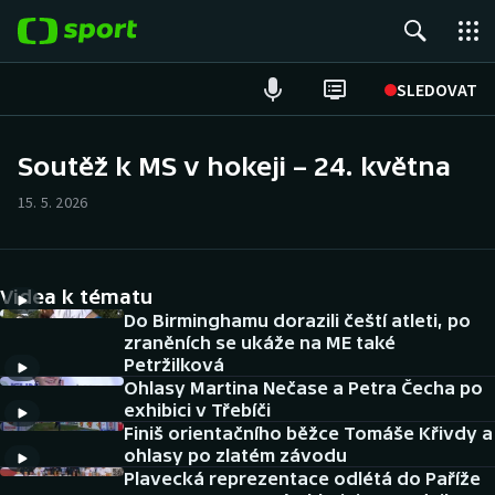
POPULÁRNÍ
SLEDOVAT
Fotbal
Soutěž k MS v hokeji – 24. května
Hokej
15. 5. 2026
Tenis
Videa k tématu
Atletika
Do Birminghamu dorazili čeští atleti, po
zraněních se ukáže na ME také
Cyklistika
Petržilková
Ohlasy Martina Nečase a Petra Čecha po
DALŠÍ SPORTY
exhibici v Třebíči
Finiš orientačního běžce Tomáše Křivdy a
ohlasy po zlatém závodu
Americký fotbal
NEPŘEHLÉDNĚTE
Plavecká reprezentace odlétá do Paříže