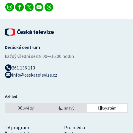
Stolní tenis
Triatlon
Veslování
Vodní slalom
Divácké centrum
každý všední den:
8:00—16:00 hodin
Volejbal
261 136 113
info@ceskatelevize.cz
Ostatní
Vzhled
Světlý
Tmavý
Systém
TV program
Pro média