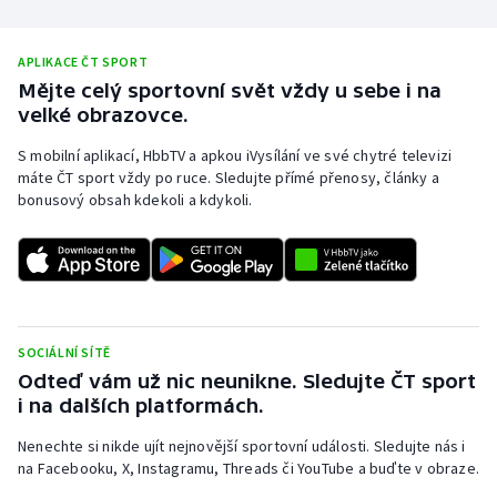
Olympijské hry
APLIKACE ČT SPORT
Parasport
Mějte celý sportovní svět vždy u sebe i na
velké obrazovce.
Plavání
S mobilní aplikací, HbbTV a apkou iVysílání ve své chytré televizi
máte ČT sport vždy po ruce. Sledujte přímé přenosy, články a
Plážový volejbal
bonusový obsah kdekoli a kdykoli.
Ragby
Rychlobruslení
Rychlostní kanoistika
SOCIÁLNÍ SÍTĚ
Odteď vám už nic neunikne. Sledujte ČT sport
i na dalších platformách.
Short track
Nenechte si nikde ujít nejnovější sportovní události. Sledujte nás i
Sportovní střelba
na Facebooku, X, Instagramu, Threads či YouTube a buďte v obraze.