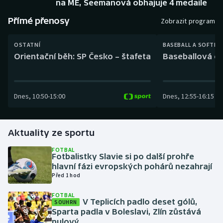
na ME, Seemanová obhajuje 4 medaile
Baseball a softbal
Soutěže
Přímé přenosy
Zobrazit program
Basketbal
Historické návraty
OSTATNÍ
BASEBALL A SOFTBA
Biatlon
Aplikace ČT sport
Orientační běh: SP Česko – štafeta
Baseballová ex
Boby a skeleton
AZ kvíz
Dnes
,
10:50
-
15:00
Dnes
,
12:55
-
16:15
Box
Curling
Aktuality ze sportu
Dostihy
FOTBAL
Fotbalistky Slavie si po další prohře
hlavní fázi evropských pohárů nezahrají
Florbal
Před 1 hod
FOTBAL
Futsal
V Teplicích padlo deset gólů,
SOUHRN
Sparta padla v Boleslavi, Zlín zůstává
nulový
Golf