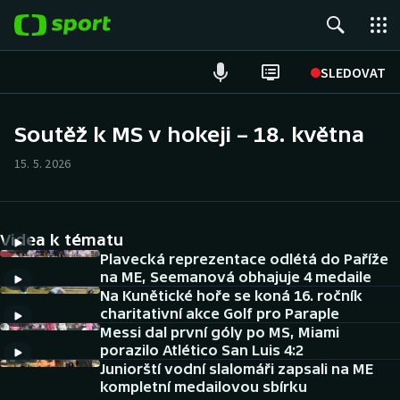
POPULÁRNÍ
SLEDOVAT
Fotbal
Soutěž k MS v hokeji – 18. května
Hokej
15. 5. 2026
Tenis
Videa k tématu
Atletika
Plavecká reprezentace odlétá do Paříže
na ME, Seemanová obhajuje 4 medaile
Cyklistika
Na Kunětické hoře se koná 16. ročník
charitativní akce Golf pro Paraple
DALŠÍ SPORTY
Messi dal první góly po MS, Miami
porazilo Atlético San Luis 4:2
Americký fotbal
Juniorští vodní slalomáři zapsali na ME
NEPŘEHLÉDNĚTE
kompletní medailovou sbírku