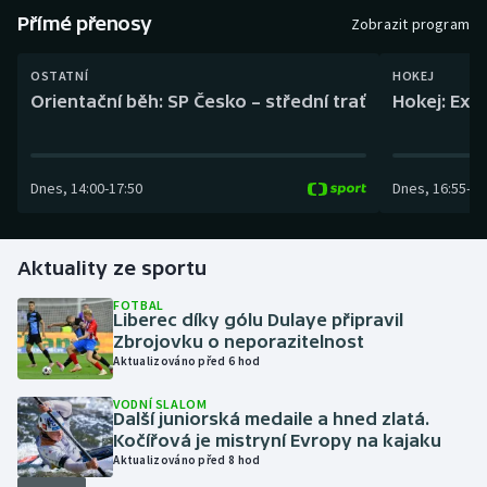
Baseball a softbal
Soutěže
Přímé přenosy
Zobrazit program
Basketbal
Historické návraty
OSTATNÍ
HOKEJ
Orientační běh: SP Česko – střední trať
Hokej: Exh
Biatlon
Aplikace ČT sport
Boby a skeleton
AZ kvíz
Dnes
,
14:00
-
17:50
Dnes
,
16:55
-
19
Box
Aktuality ze sportu
Curling
FOTBAL
Liberec díky gólu Dulaye připravil
Dostihy
Zbrojovku o neporazitelnost
Aktualizováno před 6 hod
Florbal
VODNÍ SLALOM
Další juniorská medaile a hned zlatá.
Futsal
Kočířová je mistryní Evropy na kajaku
Aktualizováno před 8 hod
Golf