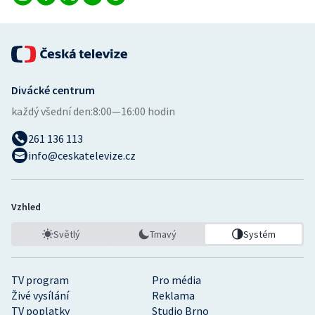
Stolní tenis
Triatlon
Veslování
Divácké centrum
každý všední den:
8:00—16:00 hodin
Vodní slalom
261 136 113
Volejbal
info@ceskatelevize.cz
Ostatní
Vzhled
Světlý
Tmavý
Systém
TV program
Pro média
Živé vysílání
Reklama
TV poplatky
Studio Brno