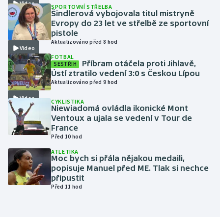
Video
SPORTOVNÍ STŘELBA
Šindlerová vybojovala titul mistryně
Gymnastika
Evropy do 23 let ve střelbě ze sportovní
pistole
Aktualizováno před 8 hod
Házená
Video
FOTBAL
Příbram otáčela proti Jihlavě,
SESTŘIH
Jezdectví
Ústí ztratilo vedení 3:0 s Českou Lípou
Aktualizováno před 9 hod
Judo
Video
CYKLISTIKA
Niewiadomá ovládla ikonické Mont
Krasobruslení
Ventoux a ujala se vedení v Tour de
France
Před 10 hod
Lezení
ATLETIKA
Moc bych si přála nějakou medaili,
Lyže a snowboard
popisuje Manuel před ME. Tlak si nechce
připustit
Moderní pětiboj
Před 11 hod
Motorsport