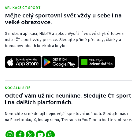
APLIKACE ČT SPORT
Olympijské hry
Mějte celý sportovní svět vždy u sebe i na
velké obrazovce.
Parasport
S mobilní aplikací, HbbTV a apkou iVysílání ve své chytré televizi
Plavání
máte ČT sport vždy po ruce. Sledujte přímé přenosy, články a
bonusový obsah kdekoli a kdykoli.
Plážový volejbal
Ragby
Rychlobruslení
SOCIÁLNÍ SÍTĚ
Odteď vám už nic neunikne. Sledujte ČT sport
Rychlostní kanoistika
i na dalších platformách.
Short track
Nenechte si nikde ujít nejnovější sportovní události. Sledujte nás i
na Facebooku, X, Instagramu, Threads či YouTube a buďte v obraze.
Sportovní střelba