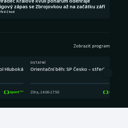
Hradec Králové kvůli pohárům odehraje
ligový zápas se Zbrojovkou až na začátku září
Před 2 hod
Zobrazit program
OSTATNÍ
H
kol Hluboká
Orientační běh: SP Česko – střední trať
H
Zítra
,
14:00
-
17:50
Z