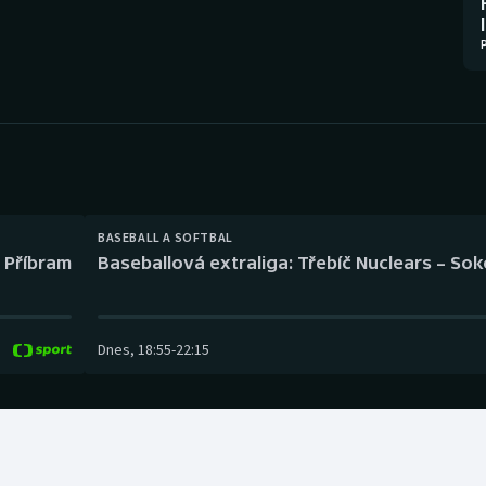
Moderní pětiboj
Triatlon
Motorsport
Veslování
Olympijské hry
Vodní slalom
Parasport
Volejbal
Plavání
Ostatní
BASEBALL A SOFTBAL
l Příbram
Baseballová extraliga: Třebíč Nuclears – So
Plážový volejbal
Dnes
,
18:55
-
22:15