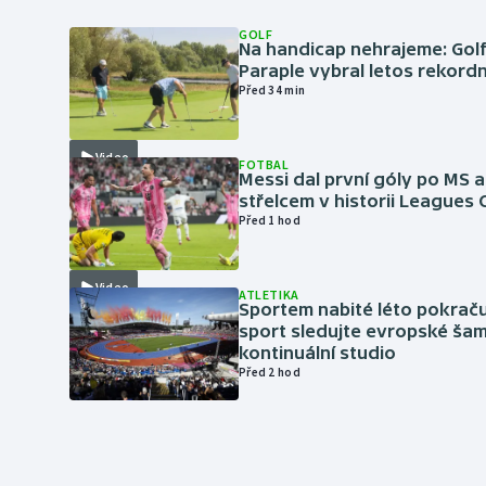
GOLF
Na handicap nehrajeme: Golf
Paraple vybral letos rekordn
Před 34 min
Video
FOTBAL
Messi dal první góly po MS a
střelcem v historii Leagues
Před 1 hod
Video
ATLETIKA
Sportem nabité léto pokraču
sport sledujte evropské šam
kontinuální studio
Před 2 hod