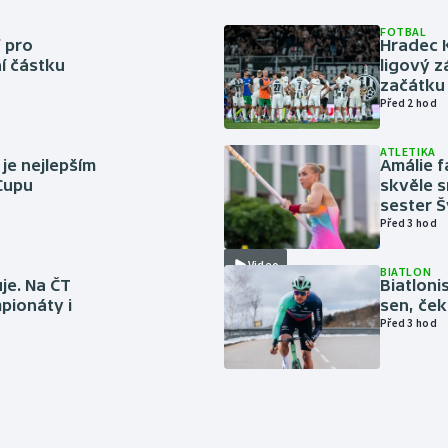
FOTBAL
 pro
Hradec 
í částku
ligový z
začátku 
Před 2 hod
ATLETIKA
 je nejlepším
Amálie 
 Cupu
skvěle s
sester 
Před 3 hod
Video
BIATLON
je. Na ČT
Biatlonis
pionáty i
sen, ček
Před 3 hod