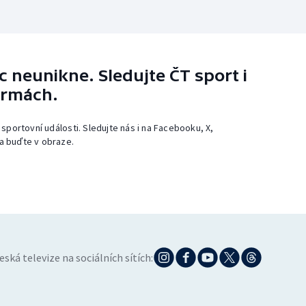
 neunikne. Sledujte ČT sport i
ormách.
 sportovní události. Sledujte nás i na Facebooku, X,
a buďte v obraze.
eská televize na sociálních sítích: