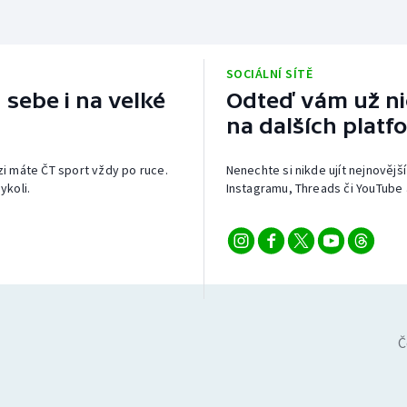
SOCIÁLNÍ SÍTĚ
 sebe i na velké
Odteď vám už nic
na dalších platf
izi máte ČT sport vždy po ruce.
Nenechte si nikde ujít nejnovější
ykoli.
Instagramu, Threads či YouTube 
Č