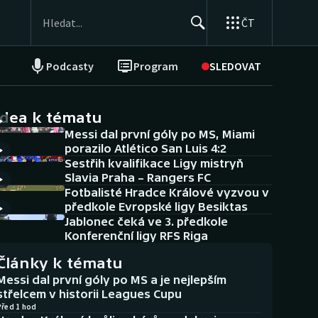
ČT
Podcasty
Program
SLEDOVAT
NEPŘEHLÉDNĚTE
Soutěže
idea k tématu
Messi dal první góly po MS, Miami
Historické návraty
porazilo Atlético San Luis 4:2
Sestřih kvalifikace Ligy mistryň
Aplikace ČT sport
Slavia Praha – Rangers FC
Fotbalisté Hradce Králové vyzvou v
AZ kvíz
předkole Evropské ligy Besiktas
Jablonec čeká ve 3. předkole
Konferenční ligy RFS Riga
Články k tématu
Messi dal první góly po MS a je nejlepším
střelcem v historii Leagues Cupu
Před 1 hod