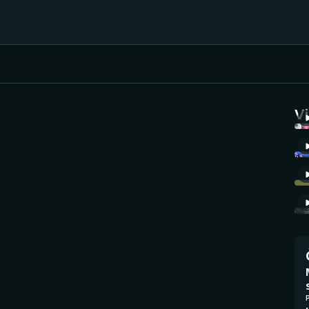
Házená
Ragby
V
Jezdectví
Rychlobruslení
Rychlostní
Judo
kanoistika
Krasobruslení
Short track
Lezení
Sportovní střelba
Lyže a snowboard
Stolní tenis