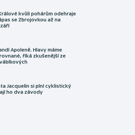
Králové kvůli pohárům odehraje
ápas se Zbrojovkou až na
září
fandí Apoleně. Hlavy máme
rovnané, říká zkušenější ze
Švábíkových
ta Jacquelin si plní cyklistický
ají ho dva závody