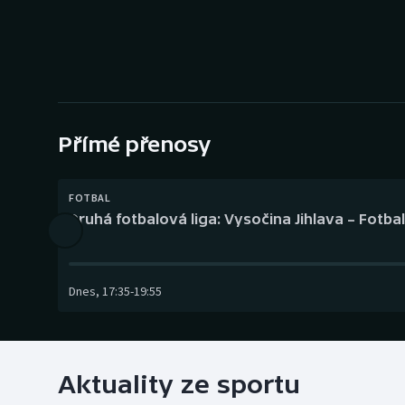
Curling
Dostihy
Florbal
Futsal
Přímé přenosy
Golf
FOTBAL
Druhá fotbalová liga: Vysočina Jihlava – Fotba
Gymnastika
Dnes
,
17:35
-
19:55
Aktuality ze sportu