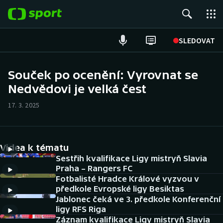
POPULÁRNÍ
SLEDOVAT
Fotbal
Souček po ocenění: Vyrovnat se
Nedvědovi je velká čest
Hokej
17. 3. 2025
Tenis
Atletika
Videa k tématu
Cyklistika
Sestřih kvalifikace Ligy mistryň Slavia
Praha – Rangers FC
Fotbalisté Hradce Králové vyzvou v
DALŠÍ SPORTY
předkole Evropské ligy Besiktas
Jablonec čeká ve 3. předkole Konferenční
Americký fotbal
NEPŘEHLÉDNĚTE
ligy RFS Riga
Záznam kvalifikace Ligy mistryň Slavia