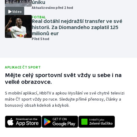
úniku
Aktualizováno před 2 hod
Olympijské hry
Video
FOTBAL
Real dotáhl nejdražší transfer ve své
Parasport
historii. Za Diomandeho zaplatil 125
milionů eur
Plavání
Před 5 hod
Plážový volejbal
Ragby
APLIKACE ČT SPORT
Mějte celý sportovní svět vždy u sebe i na
velké obrazovce.
Rychlobruslení
S mobilní aplikací, HbbTV a apkou iVysílání ve své chytré televizi
Rychlostní kanoistika
máte ČT sport vždy po ruce. Sledujte přímé přenosy, články a
bonusový obsah kdekoli a kdykoli.
Short track
Sportovní střelba