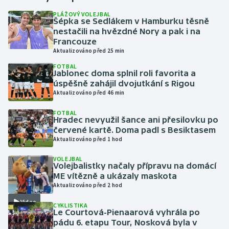
PLÁŽOVÝ VOLEJBAL
Šépka se Sedlákem v Hamburku těsně
Gymnastika
nestačili na hvězdné Nory a pak i na
Francouze
Házená
Aktualizováno před 25 min
FOTBAL
Jezdectví
Jablonec doma splnil roli favorita a
úspěšně zahájil dvojutkání s Rigou
Aktualizováno před 46 min
Judo
FOTBAL
Hradec nevyužil šance ani přesilovku po
Krasobruslení
červené kartě. Doma padl s Besiktasem
Aktualizováno před 1 hod
Lezení
VOLEJBAL
Volejbalistky načaly přípravu na domácí
Lyže a snowboard
ME vítězně a ukázaly maskota
Aktualizováno před 2 hod
Moderní pětiboj
Video
CYKLISTIKA
Le Courtová-Pienaarová vyhrála po
Motorsport
pádu 6. etapu Tour, Nosková byla v