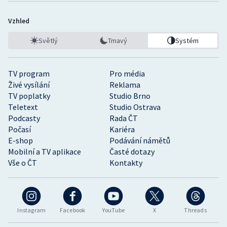
Vzhled
Světlý
Tmavý
Systém
TV program
Pro média
Živé vysílání
Reklama
TV poplatky
Studio Brno
Teletext
Studio Ostrava
Podcasty
Rada ČT
Počasí
Kariéra
E-shop
Podávání námětů
Mobilní a TV aplikace
Časté dotazy
Vše o ČT
Kontakty
Instagram
Facebook
YouTube
X
Threads