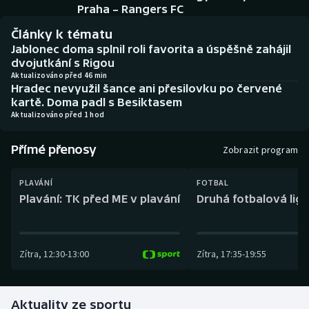
Baseball a softbal
Soutěže
Praha – Rangers FC
Články k tématu
Basketbal
Historické návraty
Jablonec doma splnil roli favorita a úspěšně zahájil
dvojutkání s Rigou
Biatlon
Aplikace ČT sport
Aktualizováno před 46 min
Hradec nevyužil šance ani přesilovku po červené
kartě. Doma padl s Besiktasem
Boby a skeleton
AZ kvíz
Aktualizováno před 1 hod
Box
Přímé přenosy
Zobrazit program
Curling
PLAVÁNÍ
FOTBAL
Plavání: TK před ME v plavání
Druhá fotbalová liga
Dostihy
Florbal
Zítra
,
12:30
-
13:00
Zítra
,
17:35
-
19:55
Futsal
Aktuality ze sportu
Golf