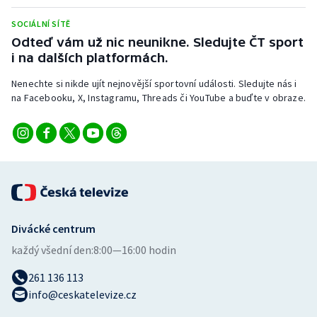
Stolní tenis
SOCIÁLNÍ SÍTĚ
Odteď vám už nic neunikne. Sledujte ČT sport
Triatlon
i na dalších platformách.
Veslování
Nenechte si nikde ujít nejnovější sportovní události. Sledujte nás i
na Facebooku, X, Instagramu, Threads či YouTube a buďte v obraze.
Vodní slalom
Volejbal
Ostatní
Divácké centrum
každý všední den:
8:00—16:00 hodin
261 136 113
info@ceskatelevize.cz