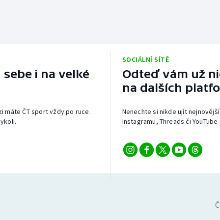
SOCIÁLNÍ SÍTĚ
 sebe i na velké
Odteď vám už nic
na dalších platf
izi máte ČT sport vždy po ruce.
Nenechte si nikde ujít nejnovější
ykoli.
Instagramu, Threads či YouTube 
Č