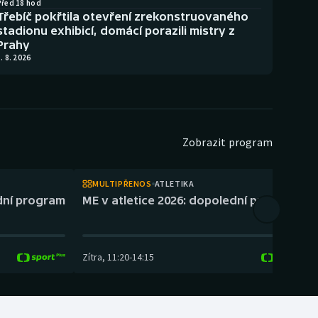
Před 18 hod
Třebíč pokřtila otevření zrekonstruovaného
stadionu exhibicí, domácí porazili mistry z
Prahy
. 8. 2026
Zobrazit program
MULTIPŘENOS
ATLETIKA
ední program
ME v atletice 2026: dopolední program
Zítra
,
11:20
-
14:15