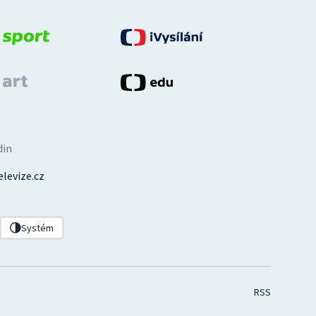
din
levize.cz
Systém
RSS