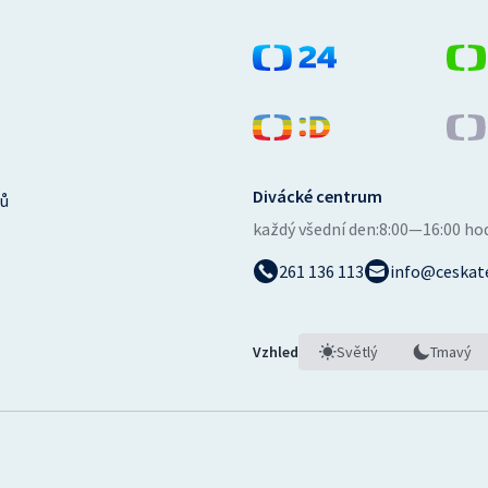
Divácké centrum
ů
každý všední den:
8:00—16:00 ho
261 136 113
info@ceskate
Vzhled
Světlý
Tmavý