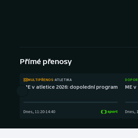
Curling
Dostihy
Florbal
Futsal
Přímé přenosy
Golf
Gymnastika
MULTIPŘENOS
ATLETIKA
DOPOR
ME v atletice 2026: dopolední program
ME v 
Dnes
,
11:20
-
14:40
Dnes
,