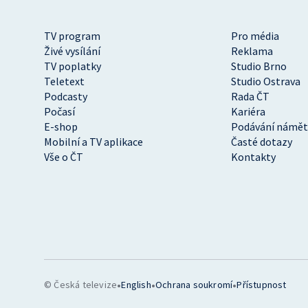
TV program
Pro média
Živé vysílání
Reklama
TV poplatky
Studio Brno
Teletext
Studio Ostrava
Podcasty
Rada ČT
Počasí
Kariéra
E-shop
Podávání námět
Mobilní a TV aplikace
Časté dotazy
Vše o ČT
Kontakty
•
•
•
© Česká televize
English
Ochrana soukromí
Přístupnost