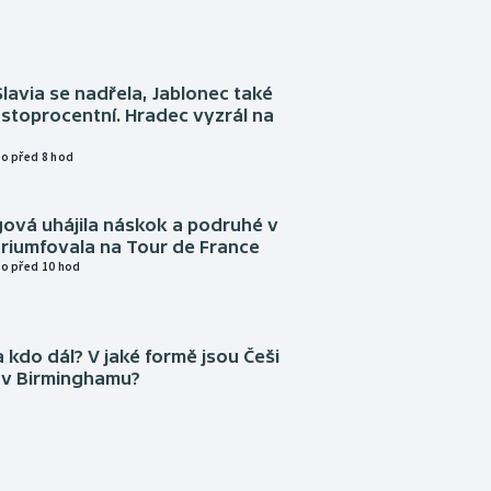
Slavia se nadřela, Jablonec také
stoprocentní. Hradec vyzrál na
o před 8 hod
gová uhájila náskok a podruhé v
triumfovala na Tour de France
o před 10 hod
 kdo dál? V jaké formě jsou Češi
 v Birminghamu?