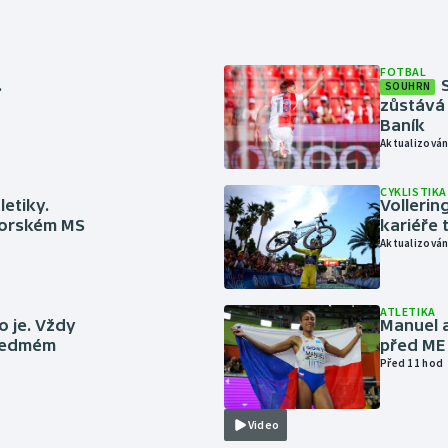
FOTBAL
.
SOUHRN
zůstává 
Baník
Aktualizován
CYKLISTIKA
letiky.
Vollerin
niorském MS
kariéře 
Aktualizován
ATLETIKA
to je. Vždy
Manuel a
 sedmém
před ME
Před 11 hod
Video