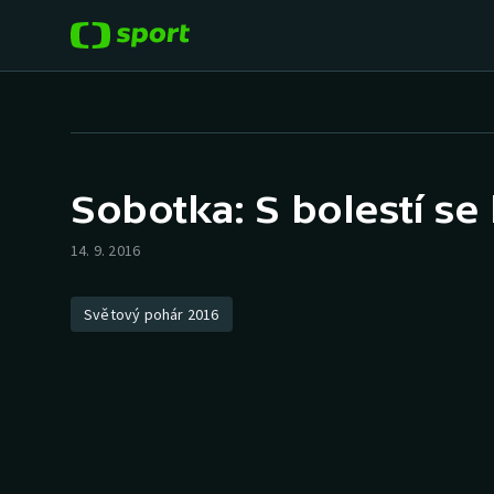
POPULÁRNÍ
DALŠÍ SPORTY
Fotbal
Americký fotbal
Sobotka: S bolestí s
Hokej
Baseball a softbal
14. 9. 2016
Tenis
Basketbal
Světový pohár 2016
Atletika
Biatlon
Cyklistika
Boby a skeleton
Box