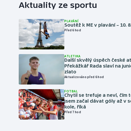
Aktuality ze sportu
PLAVÁNÍ
Soutěž k ME v plavání – 10. 8
Před 6 hod
ATLETIKA
Další skvělý úspěch české at
Překážkář Rada slaví na ju
zlato
Aktualizováno před 6 hod
FOTBAL
Chytil se trefuje a neví, čím 
jsem začal dávat góly až v
kole, říká
Před 7 hod