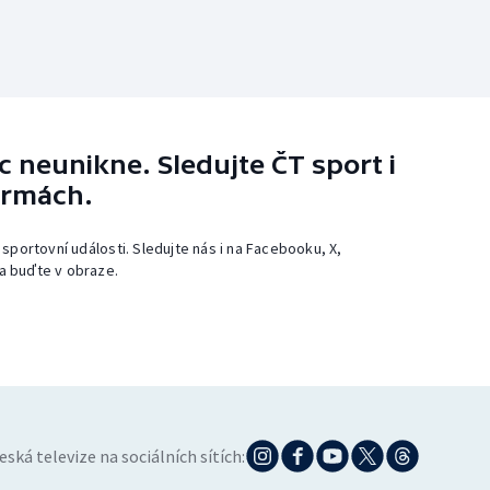
 neunikne. Sledujte ČT sport i
ormách.
 sportovní události. Sledujte nás i na Facebooku, X,
a buďte v obraze.
eská televize na sociálních sítích: