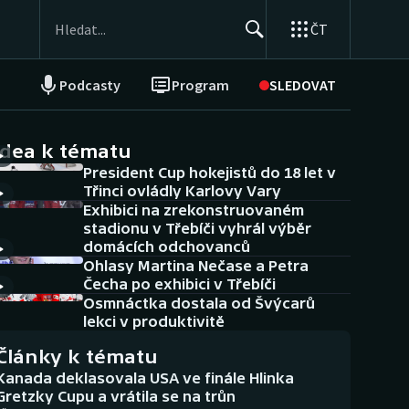
ČT
Podcasty
Program
SLEDOVAT
NEPŘEHLÉDNĚTE
Soutěže
idea k tématu
President Cup hokejistů do 18 let v
Historické návraty
Třinci ovládly Karlovy Vary
Exhibici na zrekonstruovaném
Aplikace ČT sport
stadionu v Třebíči vyhrál výběr
domácích odchovanců
AZ kvíz
Ohlasy Martina Nečase a Petra
Čecha po exhibici v Třebíči
Osmnáctka dostala od Švýcarů
lekci v produktivitě
Články k tématu
Kanada deklasovala USA ve finále Hlinka
Gretzky Cupu a vrátila se na trůn