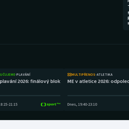
Moderní pětiboj
Triatlon
Motorsport
Veslování
8
Olympijské hry
Vodní slalom
Parasport
Volejbal
Plavání
Ostatní
Plážový volejbal
UČUJEME
PLAVÁNÍ
MULTIPŘENOS
ATLETIKA
plavání 2026: finálový blok
ME v atletice 2026: odpol
18:25
-
21:15
Dnes
,
19:40
-
23:10