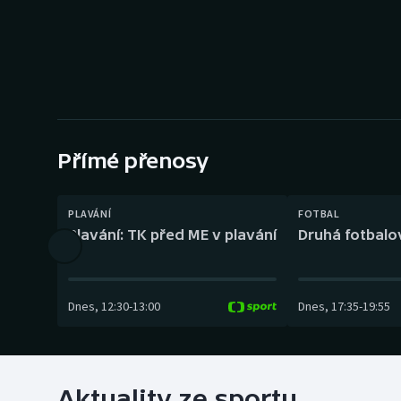
Curling
Dostihy
Florbal
Futsal
Přímé přenosy
Golf
PLAVÁNÍ
FOTBAL
Gymnastika
Plavání: TK před ME v plavání
Druhá fotbalov
Dnes
,
12:30
-
13:00
Dnes
,
17:35
-
19:55
Aktuality ze sportu