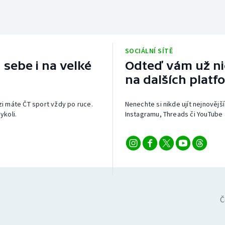
SOCIÁLNÍ SÍTĚ
 sebe i na velké
Odteď vám už nic
na dalších platf
izi máte ČT sport vždy po ruce.
Nenechte si nikde ujít nejnovější
ykoli.
Instagramu, Threads či YouTube 
Č