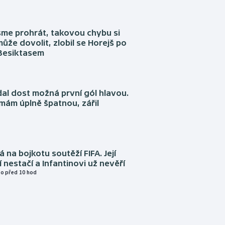
sme prohrát, takovou chybu si
ůže dovolit, zlobil se Horejš po
 Besiktasem
dal dost možná první gól hlavou.
emám úplně špatnou, zářil
á na bojkotu soutěží FIFA. Její
í nestačí a Infantinovi už nevěří
o před 10 hod