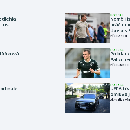
FOTBAL
odlehla
Neměli j
 Los
hráč nem
duelu s
Před 2 hod
FOTBAL
rtůňková
Polidar 
Palici n
Před 10 hod
FOTBAL
mifinále
UEFA trv
omluva j
Aktualizován