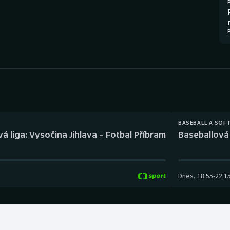
Moderní pětiboj
Triatlon
Motorsport
Veslování
Olympijské hry
Vodní slalom
Parasport
Volejbal
Plavání
Ostatní
BASEBALL A SOF
Plážový volejbal
á liga: Vysočina Jihlava – Fotbal Příbram
Baseballová 
Dnes
,
18:55
-
22:1