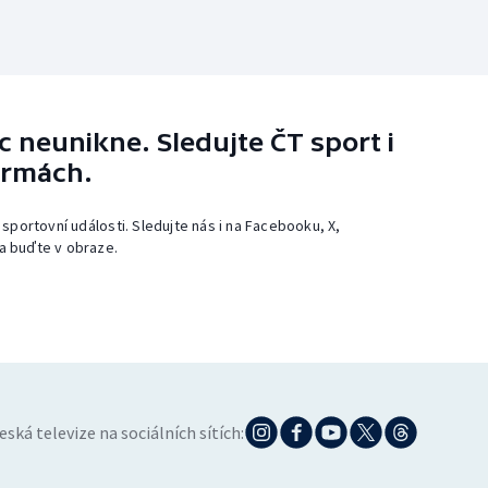
 neunikne. Sledujte ČT sport i
ormách.
 sportovní události. Sledujte nás i na Facebooku, X,
a buďte v obraze.
eská televize na sociálních sítích: