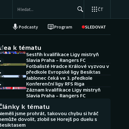
ČT
Podcasty
Program
SLEDOVAT
NEPŘEHLÉDNĚTE
Soutěže
idea k tématu
Sestřih kvalifikace Ligy mistryň
Historické návraty
Slavia Praha – Rangers FC
Fotbalisté Hradce Králové vyzvou v
Aplikace ČT sport
předkole Evropské ligy Besiktas
Jablonec čeká ve 3. předkole
AZ kvíz
Konferenční ligy RFS Riga
Záznam kvalifikace Ligy mistryň
Slavia Praha – Rangers FC
Články k tématu
Neměli jsme prohrát, takovou chybu si hráč
nemůže dovolit, zlobil se Horejš po duelu s
Besiktasem