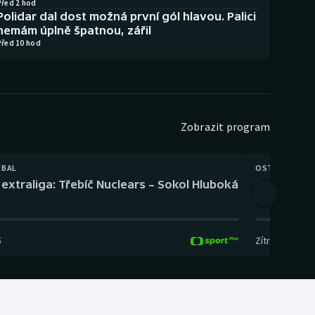
Před 2 hod
Polidar dal dost možná první gól hlavou. Palici
nemám úplně špatnou, zářil
Před 10 hod
Zobrazit program
TBAL
OSTATNÍ
extraliga: Třebíč Nuclears – Sokol Hluboká
Orientační
5
Zítra
,
14:00
-
17