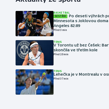
BASKETBAL
Po deseti výhrách p
SESTŘIH
Minnesota s Joklovou doma
Angeles 82:89
Před 3 min
TENIS
V Torontu už bez Češek: Ba
skončila ve třetím kole
Před 20 min
TENIS
Lehečka je v Montrealu v os
Před 37 min