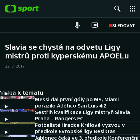
POPULÁRNÍ
SLEDOVAT
Fotbal
Slavia se chystá na odvetu Ligy
mistrů proti kyperskému APOELu
Hokej
22. 8. 2017
Tenis
Atletika
Videa k tématu
Cyklistika
Messi dal první góly po MS, Miami
porazilo Atlético San Luis 4:2
Sestřih kvalifikace Ligy mistryň Slavia
DALŠÍ SPORTY
Praha – Rangers FC
Fotbalisté Hradce Králové vyzvou v
Americký fotbal
NEPŘEHLÉDNĚTE
předkole Evropské ligy Besiktas
Jablonec čeká ve 3. předkole Konferenční