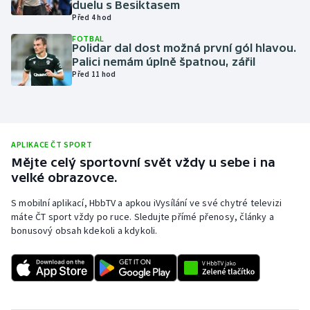
duelu s Besiktasem
Před 4 hod
Olympijské hry
FOTBAL
Polidar dal dost možná první gól hlavou.
Parasport
Palici nemám úplně špatnou, zářil
Před 11 hod
Plavání
Plážový volejbal
APLIKACE ČT SPORT
Ragby
Mějte celý sportovní svět vždy u sebe i na
velké obrazovce.
Rychlobruslení
S mobilní aplikací, HbbTV a apkou iVysílání ve své chytré televizi
máte ČT sport vždy po ruce. Sledujte přímé přenosy, články a
Rychlostní kanoistika
bonusový obsah kdekoli a kdykoli.
Short track
Sportovní střelba