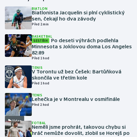
BIATLON
Biatlonista Jacquelin si plní cyklistický
Gymnastika
sen, čekají ho dva závody
Před 2 min
Házená
BASKETBAL
Po deseti výhrách podlehla
SESTŘIH
Jezdectví
Minnesota s Joklovou doma Los Angeles
82:89
Judo
Před 1 hod
TENIS
V Torontu už bez Češek: Bartůňková
Krasobruslení
skončila ve třetím kole
Před 1 hod
Lezení
TENIS
Lehečka je v Montrealu v osmifinále
Lyže a snowboard
Před 2 hod
Moderní pětiboj
Video
FOTBAL
Neměli jsme prohrát, takovou chybu si
Motorsport
hráč nemůže dovolit, zlobil se Horejš po