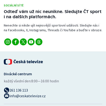
Stolní tenis
SOCIÁLNÍ SÍTĚ
Odteď vám už nic neunikne. Sledujte ČT sport
Triatlon
i na dalších platformách.
Nenechte si nikde ujít nejnovější sportovní události. Sledujte nás i
Veslování
na Facebooku, X, Instagramu, Threads či YouTube a buďte v obraze.
Vodní slalom
Volejbal
Ostatní
Divácké centrum
každý všední den:
8:00—16:00 hodin
261 136 113
info@ceskatelevize.cz