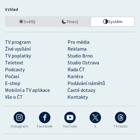
Vzhled
Světlý
Tmavý
Systém
TV program
Pro média
Živé vysílání
Reklama
TV poplatky
Studio Brno
Teletext
Studio Ostrava
Podcasty
Rada ČT
Počasí
Kariéra
E-shop
Podávání námětů
Mobilní a TV aplikace
Časté dotazy
Vše o ČT
Kontakty
Instagram
Facebook
YouTube
X
Threads