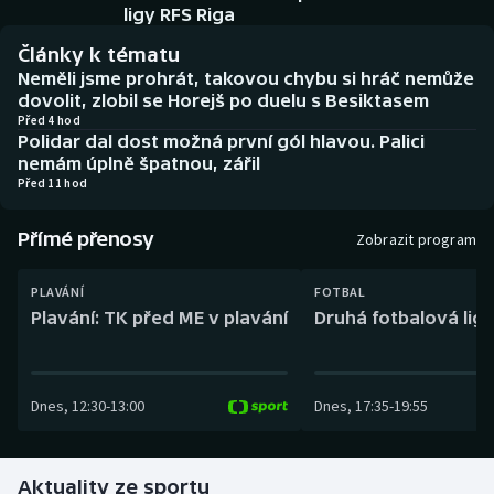
Baseball a softbal
Soutěže
ligy RFS Riga
Články k tématu
Basketbal
Historické návraty
Neměli jsme prohrát, takovou chybu si hráč nemůže
dovolit, zlobil se Horejš po duelu s Besiktasem
Biatlon
Aplikace ČT sport
Před 4 hod
Polidar dal dost možná první gól hlavou. Palici
nemám úplně špatnou, zářil
Boby a skeleton
AZ kvíz
Před 11 hod
Box
Přímé přenosy
Zobrazit program
Curling
PLAVÁNÍ
FOTBAL
Plavání: TK před ME v plavání
Druhá fotbalová liga
Dostihy
Florbal
Dnes
,
12:30
-
13:00
Dnes
,
17:35
-
19:55
Futsal
Aktuality ze sportu
Golf