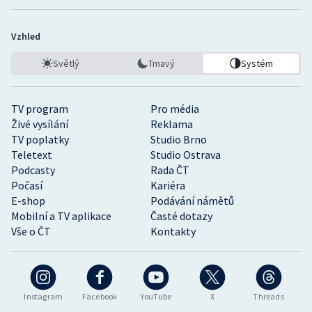
Vzhled
Světlý
Tmavý
Systém
TV program
Pro média
Živé vysílání
Reklama
TV poplatky
Studio Brno
Teletext
Studio Ostrava
Podcasty
Rada ČT
Počasí
Kariéra
E-shop
Podávání námětů
Mobilní a TV aplikace
Časté dotazy
Vše o ČT
Kontakty
Instagram
Facebook
YouTube
X
Threads