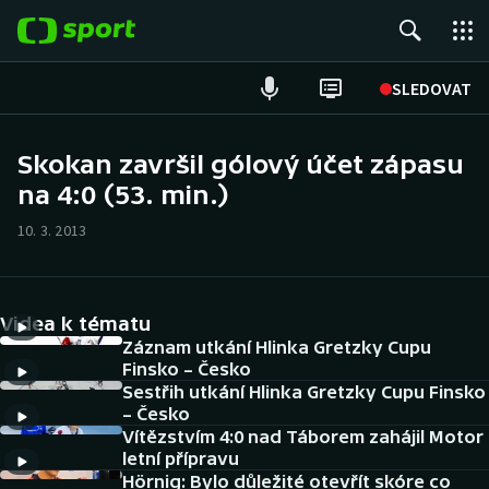
POPULÁRNÍ
SLEDOVAT
Fotbal
Skokan završil gólový účet zápasu
na 4:0 (53. min.)
Hokej
10. 3. 2013
Tenis
Atletika
Videa k tématu
Cyklistika
Záznam utkání Hlinka Gretzky Cupu
Finsko – Česko
Sestřih utkání Hlinka Gretzky Cupu Finsko
DALŠÍ SPORTY
– Česko
Vítězstvím 4:0 nad Táborem zahájil Motor
Americký fotbal
NEPŘEHLÉDNĚTE
letní přípravu
Hörnig: Bylo důležité otevřít skóre co