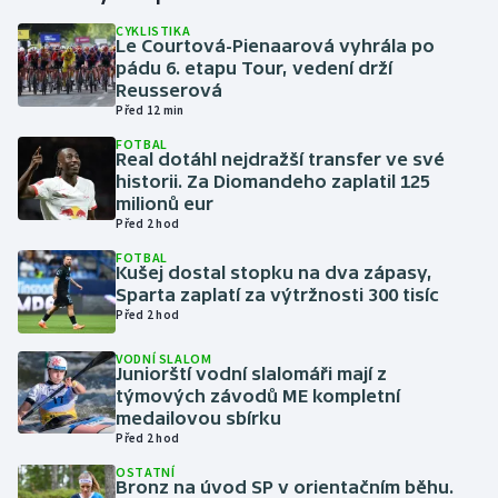
CYKLISTIKA
Le Courtová-Pienaarová vyhrála po
Gymnastika
pádu 6. etapu Tour, vedení drží
Reusserová
Házená
Před 12 min
FOTBAL
Jezdectví
Real dotáhl nejdražší transfer ve své
historii. Za Diomandeho zaplatil 125
milionů eur
Judo
Před 2 hod
FOTBAL
Krasobruslení
Kušej dostal stopku na dva zápasy,
Sparta zaplatí za výtržnosti 300 tisíc
Lezení
Před 2 hod
VODNÍ SLALOM
Lyže a snowboard
Juniorští vodní slalomáři mají z
týmových závodů ME kompletní
medailovou sbírku
Moderní pětiboj
Před 2 hod
OSTATNÍ
Motorsport
Bronz na úvod SP v orientačním běhu.