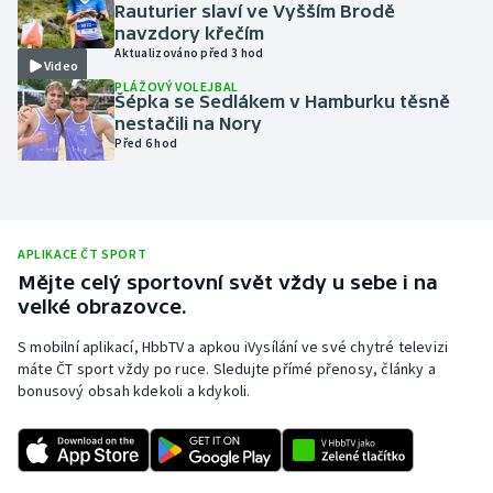
Rauturier slaví ve Vyšším Brodě
Olympijské hry
navzdory křečím
Aktualizováno před 3 hod
Video
Parasport
PLÁŽOVÝ VOLEJBAL
Šépka se Sedlákem v Hamburku těsně
nestačili na Nory
Plavání
Před 6 hod
Plážový volejbal
Ragby
APLIKACE ČT SPORT
Mějte celý sportovní svět vždy u sebe i na
Rychlobruslení
velké obrazovce.
S mobilní aplikací, HbbTV a apkou iVysílání ve své chytré televizi
Rychlostní kanoistika
máte ČT sport vždy po ruce. Sledujte přímé přenosy, články a
bonusový obsah kdekoli a kdykoli.
Short track
Sportovní střelba