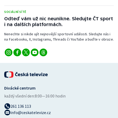
Stolní tenis
SOCIÁLNÍ SÍTĚ
Triatlon
Odteď vám už nic neunikne. Sledujte ČT sport
i na dalších platformách.
Veslování
Nenechte si nikde ujít nejnovější sportovní události. Sledujte nás i
na Facebooku, X, Instagramu, Threads či YouTube a buďte v obraze.
Vodní slalom
Volejbal
Ostatní
Divácké centrum
každý všední den:
8:00—16:00 hodin
261 136 113
info@ceskatelevize.cz