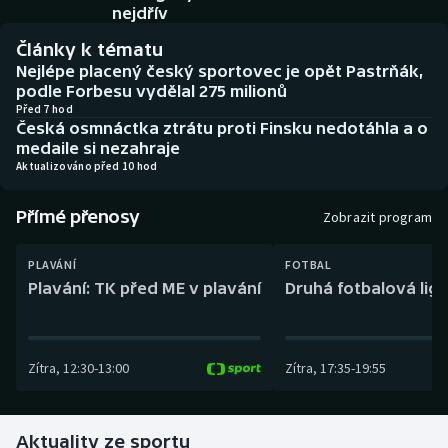
Baseball a softbal
Soutěže
nejdřív
Články k tématu
Basketbal
Historické návraty
Nejlépe placený český sportovec je opět Pastrňák,
podle Forbesu vydělal 275 milionů
Biatlon
Aplikace ČT sport
Před 7 hod
Česká osmnáctka ztrátu proti Finsku nedotáhla a o
medaile si nezahraje
Boby a skeleton
AZ kvíz
Aktualizováno před 10 hod
Box
Přímé přenosy
Zobrazit program
Curling
PLAVÁNÍ
FOTBAL
Plavání: TK před ME v plavání
Druhá fotbalová liga
Dostihy
Florbal
Zítra
,
12:30
-
13:00
Zítra
,
17:35
-
19:55
Futsal
Aktuality ze sportu
Golf