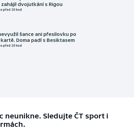
zahájil dvojutkání s Rigou
o před 10 hod
evyužil šance ani přesilovku po
 kartě. Doma padl s Besiktasem
o před 10 hod
 neunikne. Sledujte ČT sport i
ormách.