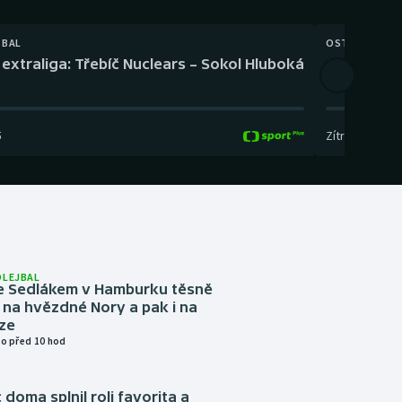
TBAL
OSTATNÍ
extraliga: Třebíč Nuclears – Sokol Hluboká
Orientační
5
Zítra
,
14:00
-
17
OLEJBAL
e Sedlákem v Hamburku těsně
i na hvězdné Nory a pak i na
ze
o před 10 hod
 doma splnil roli favorita a