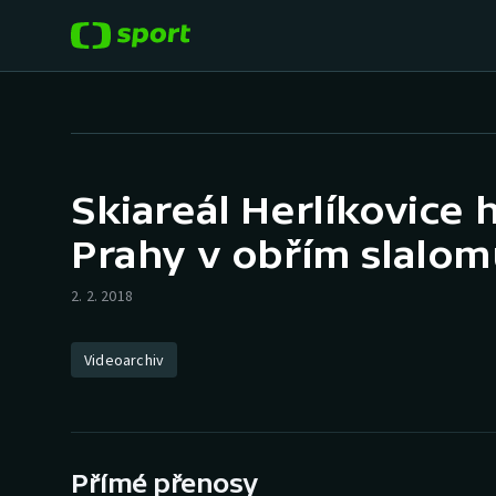
POPULÁRNÍ
DALŠÍ SPORTY
Fotbal
Americký fotbal
Skiareál Herlíkovice h
Hokej
Baseball a softbal
Prahy v obřím slalo
Tenis
Basketbal
2. 2. 2018
Atletika
Biatlon
Videoarchiv
Cyklistika
Boby a skeleton
Box
Přímé přenosy