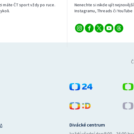
izi máte ČT sport vždy po ruce.
Nenechte si nikde ujít nejnovější
ykoli.
Instagramu, Threads či YouTube 
Č
Divácké centrum
ů
každý všední den:
8:00—16:00 ho