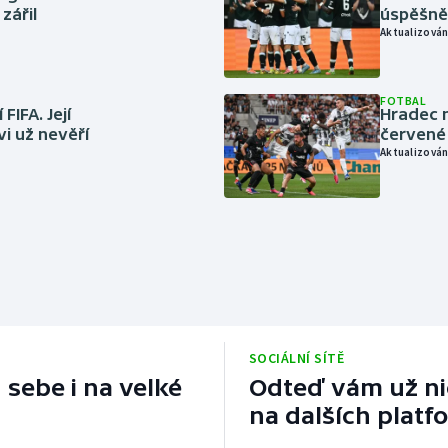
zářil
úspěšně 
Aktualizován
FOTBAL
FIFA. Její
Hradec n
vi už nevěří
červené
Aktualizován
SOCIÁLNÍ SÍTĚ
 sebe i na velké
Odteď vám už nic
na dalších platf