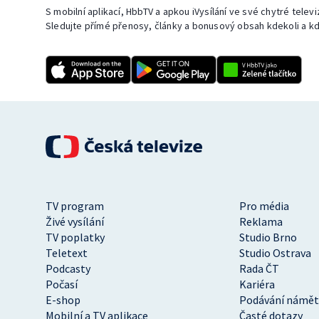
S mobilní aplikací, HbbTV a apkou iVysílání ve své chytré telev
Sledujte přímé přenosy, články a bonusový obsah kdekoli a kd
TV program
Pro média
Živé vysílání
Reklama
TV poplatky
Studio Brno
Teletext
Studio Ostrava
Podcasty
Rada ČT
Počasí
Kariéra
E-shop
Podávání námět
Mobilní a TV aplikace
Časté dotazy