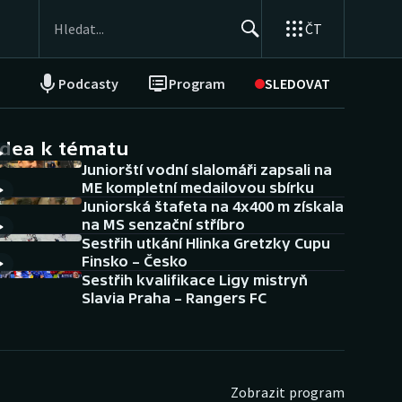
ČT
Podcasty
Program
SLEDOVAT
NEPŘEHLÉDNĚTE
Soutěže
idea k tématu
Juniorští vodní slalomáři zapsali na
Historické návraty
ME kompletní medailovou sbírku
Juniorská štafeta na 4x400 m získala
Aplikace ČT sport
na MS senzační stříbro
Sestřih utkání Hlinka Gretzky Cupu
AZ kvíz
Finsko – Česko
Sestřih kvalifikace Ligy mistryň
Slavia Praha – Rangers FC
Zobrazit program