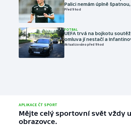
Palici nemám úplně špatnou, 
Před 9 hod
FOTBAL
UEFA trvá na bojkotu soutěží 
omluva jí nestačí a Infantino
Aktualizováno před 9 hod
APLIKACE ČT SPORT
Mějte celý sportovní svět vždy u
obrazovce.