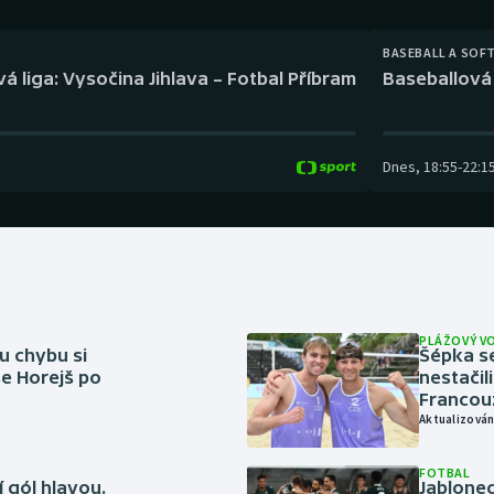
Moderní pětiboj
Triatlon
BASEBALL A SOF
Motorsport
Veslování
á liga: Vysočina Jihlava – Fotbal Příbram
Baseballová 
Olympijské hry
Vodní slalom
Parasport
Volejbal
Dnes
,
18:55
-
22:1
Plavání
Ostatní
Plážový volejbal
PLÁŽOVÝ V
u chybu si
Šépka s
se Horejš po
nestačil
Francou
Aktualizován
FOTBAL
 gól hlavou.
Jablonec