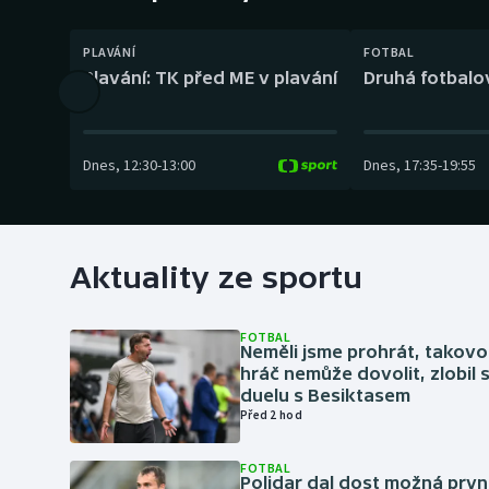
Curling
PLAVÁNÍ
FOTBAL
Dostihy
Plavání: TK před ME v plavání
Druhá fotbalov
Florbal
Futsal
Dnes
,
12:30
-
13:00
Dnes
,
17:35
-
19:55
Golf
Gymnastika
Aktuality ze sportu
FOTBAL
Neměli jsme prohrát, takovo
hráč nemůže dovolit, zlobil 
duelu s Besiktasem
Před 2 hod
FOTBAL
Polidar dal dost možná první