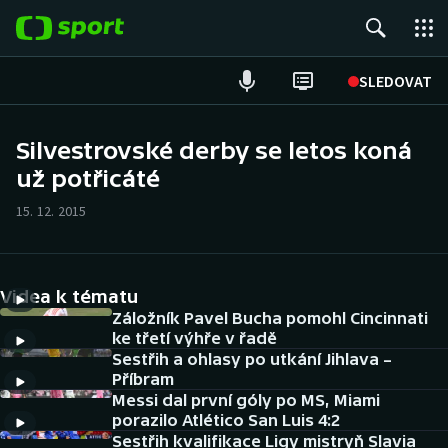
POPULÁRNÍ
SLEDOVAT
Fotbal
Silvestrovské derby se letos koná
už potřicáté
Hokej
15. 12. 2015
Tenis
Atletika
Videa k tématu
Cyklistika
Záložník Pavel Bucha pomohl Cincinnati
ke třetí výhře v řadě
Sestřih a ohlasy po utkání Jihlava –
DALŠÍ SPORTY
Příbram
Messi dal první góly po MS, Miami
Americký fotbal
NEPŘEHLÉDNĚTE
porazilo Atlético San Luis 4:2
Sestřih kvalifikace Ligy mistryň Slavia