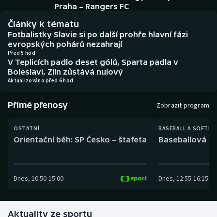
Baseball a softbal
Soutěže
Praha – Rangers FC
Články k tématu
Basketbal
Historické návraty
Fotbalistky Slavie si po další prohře hlavní fázi
evropských pohárů nezahrají
Biatlon
Aplikace ČT sport
Před 5 hod
V Teplicích padlo deset gólů, Sparta padla v
Boleslavi, Zlín zůstává nulový
Boby a skeleton
AZ kvíz
Aktualizováno před 6 hod
Box
Přímé přenosy
Zobrazit program
Curling
OSTATNÍ
BASEBALL A SOFTBA
Orientační běh: SP Česko – štafeta
Baseballová ex
Dostihy
Florbal
Dnes
,
10:50
-
15:00
Dnes
,
12:55
-
16:15
Futsal
Aktuality ze sportu
Golf