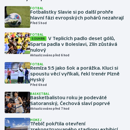
FOTBAL
Fotbalistky Slavie si po další prohře
Gymnastika
hlavní fázi evropských pohárů nezahrají
Před 5 hod
Házená
FOTBAL
V Teplicích padlo deset gólů,
SOUHRN
Jezdectví
Sparta padla v Boleslavi, Zlín zůstává
nulový
Judo
Aktualizováno před 6 hod
FOTBAL
Remíza 5:5 jako šok a porážka. Kluci si
Krasobruslení
spoustu věcí vyříkali, řekl trenér Plzně
Hyský
Lezení
Před 6 hod
BASKETBAL
Lyže a snowboard
Basketbalistou roku je podeváté
Satoranský, Čechová slaví poprvé
Aktualizováno před 7 hod
Moderní pětiboj
HOKEJ
Třebíč pokřtila otevření
Motorsport
zrekonstruovaného stadionu exhibicí,