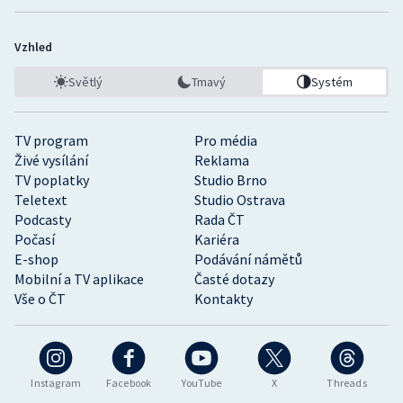
Vzhled
Světlý
Tmavý
Systém
TV program
Pro média
Živé vysílání
Reklama
TV poplatky
Studio Brno
Teletext
Studio Ostrava
Podcasty
Rada ČT
Počasí
Kariéra
E-shop
Podávání námětů
Mobilní a TV aplikace
Časté dotazy
Vše o ČT
Kontakty
Instagram
Facebook
YouTube
X
Threads