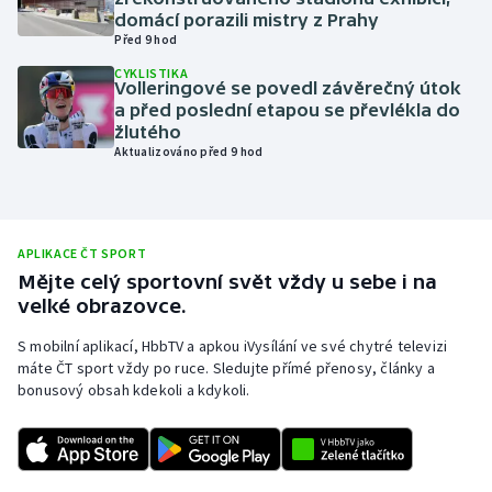
domácí porazili mistry z Prahy
Olympijské hry
Před 9 hod
CYKLISTIKA
Parasport
Volleringové se povedl závěrečný útok
a před poslední etapou se převlékla do
žlutého
Plavání
Aktualizováno před 9 hod
Plážový volejbal
Ragby
APLIKACE ČT SPORT
Mějte celý sportovní svět vždy u sebe i na
Rychlobruslení
velké obrazovce.
S mobilní aplikací, HbbTV a apkou iVysílání ve své chytré televizi
Rychlostní kanoistika
máte ČT sport vždy po ruce. Sledujte přímé přenosy, články a
bonusový obsah kdekoli a kdykoli.
Short track
Sportovní střelba