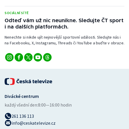
Stolní tenis
SOCIÁLNÍ SÍTĚ
Triatlon
Odteď vám už nic neunikne. Sledujte ČT sport
i na dalších platformách.
Veslování
Nenechte si nikde ujít nejnovější sportovní události. Sledujte nás i
na Facebooku, X, Instagramu, Threads či YouTube a buďte v obraze.
Vodní slalom
Volejbal
Ostatní
Divácké centrum
každý všední den:
8:00—16:00 hodin
261 136 113
info@ceskatelevize.cz