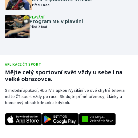
Před 1 hod
Olympijské hry
PLAVÁNÍ
Program ME v plavání
Parasport
Před 2 hod
Plavání
Plážový volejbal
APLIKACE ČT SPORT
Ragby
Mějte celý sportovní svět vždy u sebe i na
velké obrazovce.
Rychlobruslení
S mobilní aplikací, HbbTV a apkou iVysílání ve své chytré televizi
máte ČT sport vždy po ruce. Sledujte přímé přenosy, články a
Rychlostní kanoistika
bonusový obsah kdekoli a kdykoli.
Short track
Sportovní střelba