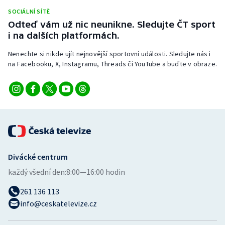
Stolní tenis
SOCIÁLNÍ SÍTĚ
Odteď vám už nic neunikne. Sledujte ČT sport
Triatlon
i na dalších platformách.
Nenechte si nikde ujít nejnovější sportovní události. Sledujte nás i
Veslování
na Facebooku, X, Instagramu, Threads či YouTube a buďte v obraze.
Vodní slalom
Volejbal
Ostatní
Divácké centrum
každý všední den:
8:00—16:00 hodin
261 136 113
info@ceskatelevize.cz