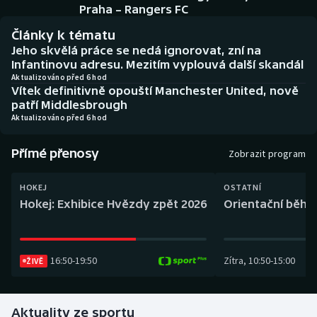
Baseball a softbal
Soutěže
Praha – Rangers FC
Články k tématu
Basketbal
Historické návraty
Jeho skvělá práce se nedá ignorovat, zní na
Infantinovu adresu. Mezitím vyplouvá další skandál
Biatlon
Aplikace ČT sport
Aktualizováno před 6 hod
Vítek definitivně opouští Manchester United, nově
patří Middlesbrough
Boby a skeleton
AZ kvíz
Aktualizováno před 6 hod
Box
Přímé přenosy
Zobrazit program
Curling
HOKEJ
OSTATNÍ
Hokej: Exhibice Hvězdy zpět 2026
Orientační běh: 
Dostihy
Florbal
16:50
-
19:50
Zítra
,
10:50
-
15:00
ŽIVĚ
Futsal
Aktuality ze sportu
Golf