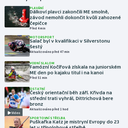
PLAVÁNÍ
Dálkoví plavci zakončili ME smolně,
Gymnastika
závod nemohli dokončit kvůli zahozené
čepičce
Házená
Před 4 min
MOTORSPORT
Jezdectví
Salač byl v kvalifikaci v Silverstonu
šestý
Aktualizováno před 47 min
Judo
VODNÍ SLALOM
Famózní Kočířová získala na juniorském
Krasobruslení
ME den po kajaku titul i na kanoi
Před 51 min
Lezení
OSTATNÍ
Český orientační běh září. Křivda na
Lyže a snowboard
střední trati vyhrál, Dittrichová bere
bronz
Moderní pětiboj
Aktualizováno před 1 hod
Video
SPORTOVNÍ STŘELBA
Puškařka Katz je mistryní Evropy do 23
Motorsport
let v třípolohové střelbě