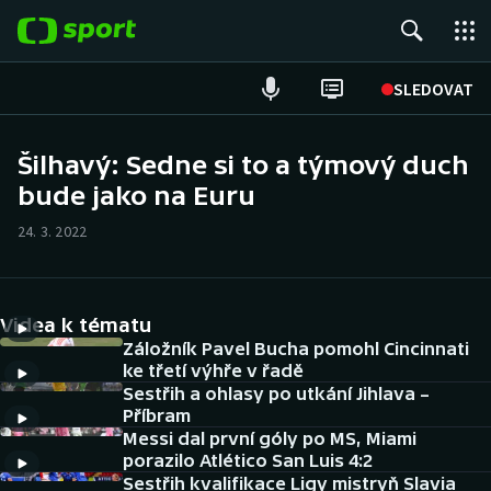
POPULÁRNÍ
SLEDOVAT
Fotbal
Šilhavý: Sedne si to a týmový duch
bude jako na Euru
Hokej
24. 3. 2022
Tenis
Atletika
Videa k tématu
Cyklistika
Záložník Pavel Bucha pomohl Cincinnati
ke třetí výhře v řadě
Sestřih a ohlasy po utkání Jihlava –
DALŠÍ SPORTY
Příbram
Messi dal první góly po MS, Miami
Americký fotbal
NEPŘEHLÉDNĚTE
porazilo Atlético San Luis 4:2
Sestřih kvalifikace Ligy mistryň Slavia