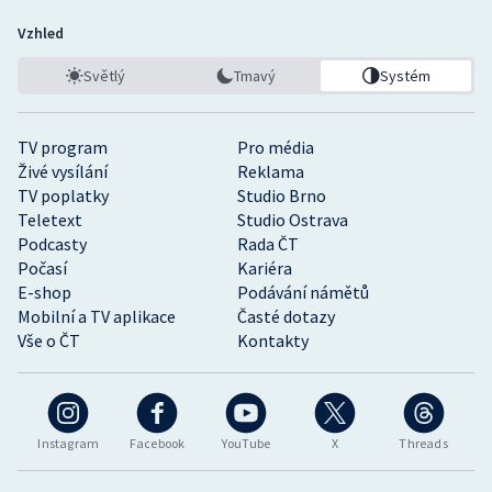
Vzhled
Světlý
Tmavý
Systém
TV program
Pro média
Živé vysílání
Reklama
TV poplatky
Studio Brno
Teletext
Studio Ostrava
Podcasty
Rada ČT
Počasí
Kariéra
E-shop
Podávání námětů
Mobilní a TV aplikace
Časté dotazy
Vše o ČT
Kontakty
Instagram
Facebook
YouTube
X
Threads