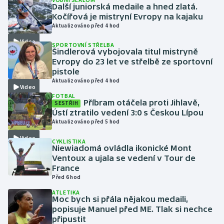
Další juniorská medaile a hned zlatá.
Kočířová je mistryní Evropy na kajaku
Gymnastika
Aktualizováno před 4 hod
Video
SPORTOVNÍ STŘELBA
Házená
Šindlerová vybojovala titul mistryně
Evropy do 23 let ve střelbě ze sportovní
Jezdectví
pistole
Aktualizováno před 4 hod
Video
Judo
FOTBAL
Příbram otáčela proti Jihlavě,
SESTŘIH
Ústí ztratilo vedení 3:0 s Českou Lípou
Krasobruslení
Aktualizováno před 5 hod
Video
CYKLISTIKA
Lezení
Niewiadomá ovládla ikonické Mont
Ventoux a ujala se vedení v Tour de
Lyže a snowboard
France
Před 6 hod
Moderní pětiboj
ATLETIKA
Moc bych si přála nějakou medaili,
popisuje Manuel před ME. Tlak si nechce
Motorsport
připustit