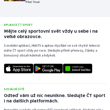
Před 7 hod
Olympijské hry
Parasport
APLIKACE ČT SPORT
Plavání
Mějte celý sportovní svět vždy u sebe i na
velké obrazovce.
Plážový volejbal
S mobilní aplikací, HbbTV a apkou iVysílání ve své chytré televizi
máte ČT sport vždy po ruce. Sledujte přímé přenosy, články a
Ragby
bonusový obsah kdekoli a kdykoli.
Rychlobruslení
Rychlostní kanoistika
SOCIÁLNÍ SÍTĚ
Short track
Odteď vám už nic neunikne. Sledujte ČT sport
i na dalších platformách.
Sportovní střelba
Nenechte si nikde ujít nejnovější sportovní události. Sledujte nás i