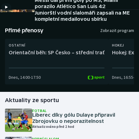
Messi dal první góly po MS, Miami
Baseball a softbal
Soutěže
porazilo Atlético San Luis 4:2
Juniorští vodní slalomáři zapsali na ME
Basketbal
Historické návraty
kompletní medailovou sbírku
Přímé přenosy
Zobrazit program
Biatlon
Aplikace ČT sport
OSTATNÍ
HOKEJ
Boby a skeleton
AZ kvíz
Orientační běh: SP Česko – střední trať
Hokej: Exh
Box
Dnes
,
14:00
-
17:50
Dnes
,
16:55
-
19
Curling
Dostihy
Aktuality ze sportu
Florbal
FOTBAL
Liberec díky gólu Dulaye připravil
Zbrojovku o neporazitelnost
Futsal
Aktualizováno před 2 hod
Golf
VODNÍ SLALOM