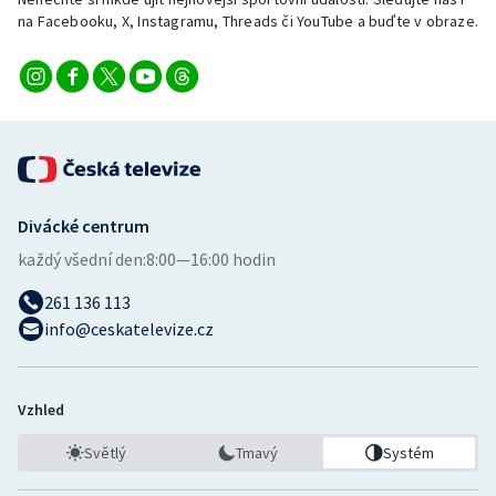
Stolní tenis
na Facebooku, X, Instagramu, Threads či YouTube a buďte v obraze.
Triatlon
Veslování
Vodní slalom
Divácké centrum
Volejbal
každý všední den:
8:00—16:00 hodin
Ostatní
261 136 113
info@ceskatelevize.cz
Vzhled
Světlý
Tmavý
Systém