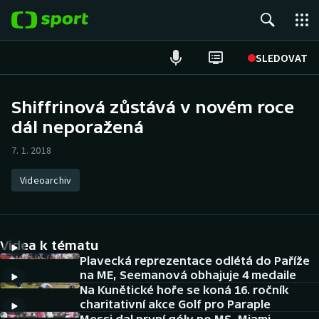
POPULÁRNÍ
SLEDOVAT
Fotbal
Shiffrinová zůstává v novém roce
dál neporažená
Hokej
7. 1. 2018
Tenis
Videoarchiv
Atletika
Cyklistika
Videa k tématu
DALŠÍ SPORTY
Plavecká reprezentace odlétá do Paříže
na ME, Seemanová obhajuje 4 medaile
Na Kunětické hoře se koná 16. ročník
Americký fotbal
NEPŘEHLÉDNĚTE
charitativní akce Golf pro Paraple