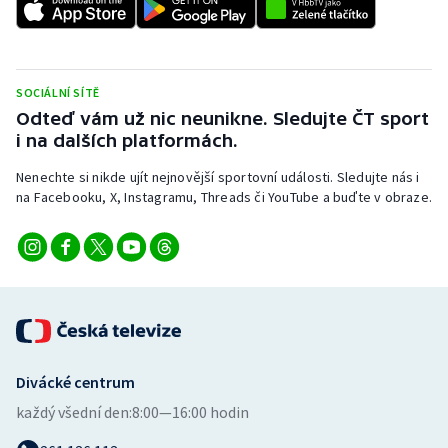
Stolní tenis
Triatlon
SOCIÁLNÍ SÍTĚ
Veslování
Odteď vám už nic neunikne. Sledujte ČT sport
i na dalších platformách.
Vodní slalom
Nenechte si nikde ujít nejnovější sportovní události. Sledujte nás i
na Facebooku, X, Instagramu, Threads či YouTube a buďte v obraze.
Volejbal
Ostatní
Divácké centrum
každý všední den:
8:00—16:00 hodin