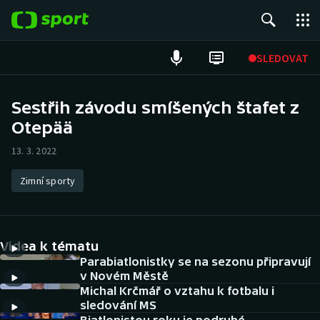
POPULÁRNÍ
SLEDOVAT
Fotbal
Sestřih závodu smíšených štafet z
Otepää
Hokej
13. 3. 2022
Tenis
Zimní sporty
Atletika
Cyklistika
Videa k tématu
DALŠÍ SPORTY
Parabiatlonistky se na sezonu připravují
v Novém Městě
Michal Krčmář o vztahu k fotbalu i
Americký fotbal
NEPŘEHLÉDNĚTE
sledování MS