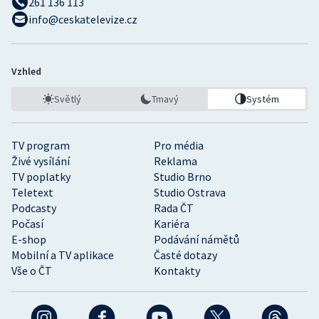
261 136 113
info@ceskatelevize.cz
Vzhled
Světlý
Tmavý
Systém
TV program
Pro média
Živé vysílání
Reklama
TV poplatky
Studio Brno
Teletext
Studio Ostrava
Podcasty
Rada ČT
Počasí
Kariéra
E-shop
Podávání námětů
Mobilní a TV aplikace
Časté dotazy
Vše o ČT
Kontakty