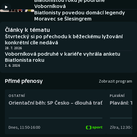
Biatlonistou roku je podruhé
Baseball a softbal
Soutěže
Voborníková
Biatlonisty povedou domácí legendy
Basketbal
Historické návraty
Moravec se Šlesingrem
Články k tématu
Biatlon
Aplikace ČT sport
Štvrtecký si po přechodu k běžeckému lyžování
konkrétní cíle nedává
Boby a skeleton
AZ kvíz
28. 7. 2026
Voborníková podruhé v kariéře vyhrála anketu
Biatlonista roku
Box
1. 6. 2026
Curling
Přímé přenosy
Zobrazit program
Dostihy
OSTATNÍ
PLAVÁNÍ
Orientační běh: SP Česko – dlouhá trať
Plavání: TK
Florbal
Futsal
Dnes
,
11:50
-
16:00
Zítra
,
12:30
-
13:
Golf