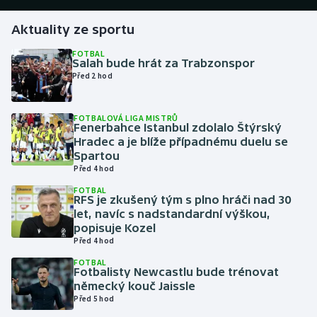
Aktuality ze sportu
Gymnastika
FOTBAL
Salah bude hrát za Trabzonspor
Házená
Před 2 hod
Jezdectví
FOTBALOVÁ LIGA MISTRŮ
Fenerbahce Istanbul zdolalo Štýrský
Judo
Hradec a je blíže případnému duelu se
Spartou
Krasobruslení
Před 4 hod
FOTBAL
RFS je zkušený tým s plno hráči nad 30
Lezení
let, navíc s nadstandardní výškou,
popisuje Kozel
Lyže a snowboard
Před 4 hod
FOTBAL
Moderní pětiboj
Fotbalisty Newcastlu bude trénovat
německý kouč Jaissle
Před 5 hod
Motorsport