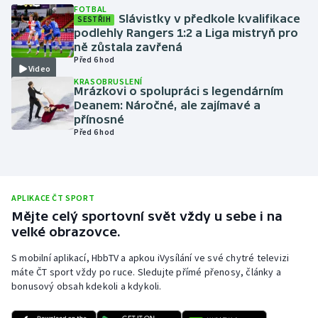
FOTBAL
Slávistky v předkole kvalifikace
Olympijské hry
SESTŘIH
podlehly Rangers 1:2 a Liga mistryň pro
ně zůstala zavřená
Parasport
Před 6 hod
Video
KRASOBRUSLENÍ
Plavání
Mrázkovi o spolupráci s legendárním
Deanem: Náročné, ale zajímavé a
přínosné
Plážový volejbal
Před 6 hod
Ragby
Rychlobruslení
APLIKACE ČT SPORT
Mějte celý sportovní svět vždy u sebe i na
Rychlostní kanoistika
velké obrazovce.
S mobilní aplikací, HbbTV a apkou iVysílání ve své chytré televizi
Short track
máte ČT sport vždy po ruce. Sledujte přímé přenosy, články a
bonusový obsah kdekoli a kdykoli.
Sportovní střelba