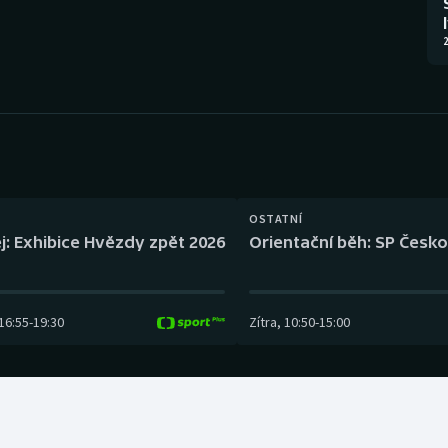
Moderní pětiboj
Triatlon
2
Motorsport
Veslování
Olympijské hry
Vodní slalom
Parasport
Volejbal
Plavání
Ostatní
OSTATNÍ
j: Exhibice Hvězdy zpět 2026
Orientační běh: SP Česko
Plážový volejbal
16:55
-
19:30
Zítra
,
10:50
-
15:00