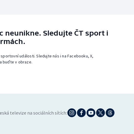
 neunikne. Sledujte ČT sport i
ormách.
 sportovní události. Sledujte nás i na Facebooku, X,
a buďte v obraze.
eská televize na sociálních sítích: