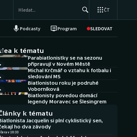
ČT
Podcasty
Program
SLEDOVAT
NEPŘEHLÉDNĚTE
Soutěže
idea k tématu
Parabiatlonistky se na sezonu
Historické návraty
připravují v Novém Městě
Michal Krčmář o vztahu k fotbalu i
Aplikace ČT sport
sledování MS
Biatlonistou roku je podruhé
AZ kvíz
Voborníková
Biatlonisty povedou domácí
legendy Moravec se Šlesingrem
Články k tématu
Biatlonista Jacquelin si plní cyklistický sen,
čekají ho dva závody
čera v 10:33