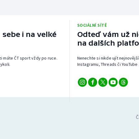
SOCIÁLNÍ SÍTĚ
 sebe i na velké
Odteď vám už nic
na dalších platf
izi máte ČT sport vždy po ruce.
Nenechte si nikde ujít nejnovější
ykoli.
Instagramu, Threads či YouTube 
Č