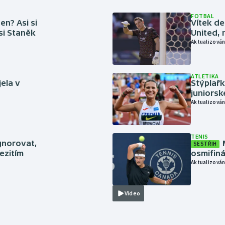
FOTBAL
en? Asi si
Vítek de
 si Staněk
United, 
Aktualizován
ATLETIKA
jela v
Stýplařk
juniors
Aktualizován
TENIS
gnorovat,
SESTŘIH
ezitím
osmifiná
Aktualizován
Video