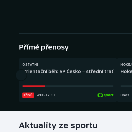
Curling
Dostihy
Florbal
Futsal
Přímé přenosy
Golf
OSTATNÍ
HOKEJ
Orientační běh: SP Česko – střední trať
Hoke
Gymnastika
14:00
-
17:50
Dnes
,
ŽIVĚ
Aktuality ze sportu