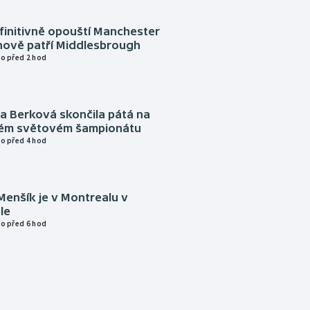
finitivně opouští Manchester
nově patří Middlesbrough
o před 2 hod
a Berková skončila pátá na
kém světovém šampionátu
o před 4 hod
Menšík je v Montrealu v
le
o před 6 hod