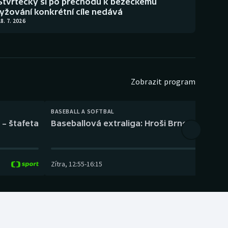
Štvrtecký si po přechodu k běžeckému
lyžování konkrétní cíle nedává
8. 7. 2026
Zobrazit program
BASEBALL A SOFTBAL
 – štafeta
Baseballová extraliga: Hroši Brno – Eagles
Zítra
,
12:55
-
16:15