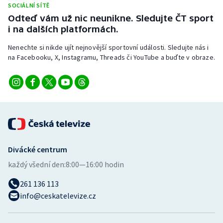
SOCIÁLNÍ SÍTĚ
Stolní tenis
Odteď vám už nic neunikne. Sledujte ČT sport
i na dalších platformách.
Triatlon
Nenechte si nikde ujít nejnovější sportovní události. Sledujte nás i
Veslování
na Facebooku, X, Instagramu, Threads či YouTube a buďte v obraze.
Vodní slalom
Volejbal
Ostatní
Divácké centrum
každý všední den:
8:00—16:00 hodin
261 136 113
info@ceskatelevize.cz