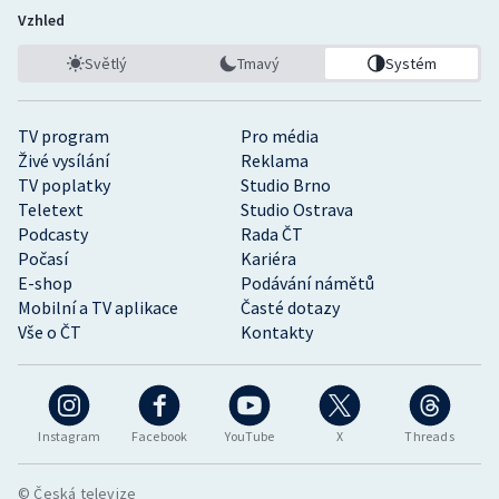
Vzhled
Světlý
Tmavý
Systém
TV program
Pro média
Živé vysílání
Reklama
TV poplatky
Studio Brno
Teletext
Studio Ostrava
Podcasty
Rada ČT
Počasí
Kariéra
E-shop
Podávání námětů
Mobilní a TV aplikace
Časté dotazy
Vše o ČT
Kontakty
Instagram
Facebook
YouTube
X
Threads
© Česká televize