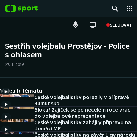
POPULÁRNÍ
SLEDOVAT
Fotbal
Sestřih volejbalu Prostějov - Police
s ohlasem
Hokej
27. 1. 2016
Tenis
Atletika
Videa k tématu
Cyklistika
České volejbalistky porazily v přípravě
Rumunsko
Blokař Zajíček se po necelém roce vrací
DALŠÍ SPORTY
do volejbalové reprezentace
České volejbalistky zahájily přípravu na
Americký fotbal
NEPŘEHLÉDNĚTE
domácí ME
České volejbalistky na závěr Ligy národů