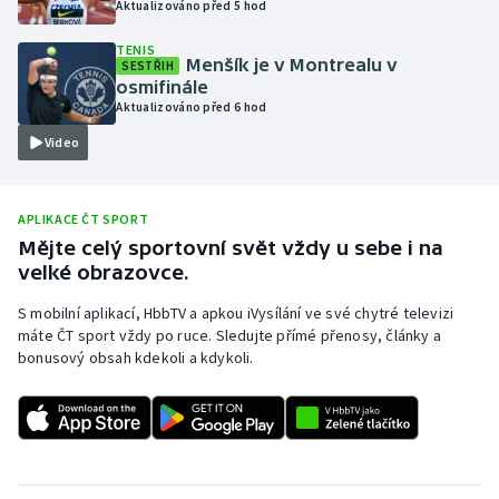
Aktualizováno před 5 hod
Olympijské hry
TENIS
Menšík je v Montrealu v
SESTŘIH
Parasport
osmifinále
Aktualizováno před 6 hod
Plavání
Video
Plážový volejbal
APLIKACE ČT SPORT
Ragby
Mějte celý sportovní svět vždy u sebe i na
velké obrazovce.
Rychlobruslení
S mobilní aplikací, HbbTV a apkou iVysílání ve své chytré televizi
máte ČT sport vždy po ruce. Sledujte přímé přenosy, články a
Rychlostní kanoistika
bonusový obsah kdekoli a kdykoli.
Short track
Sportovní střelba