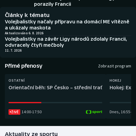
Baseball a softbal
Soutěže
porazily Francii
Články k tématu
Basketbal
Historické návraty
Volejbalistky načaly přípravu na domácí ME vítězně
a ukázaly maskota
Biatlon
Aplikace ČT sport
Aktualizováno 6. 8. 2026
Volejbalistky na závěr Ligy národů zdolaly Francii,
odvracely čtyři mečboly
Boby a skeleton
AZ kvíz
12. 7. 2026
Box
Přímé přenosy
Zobrazit program
Curling
OSTATNÍ
HOKEJ
Orientační běh: SP Česko – střední trať
Hokej: Exh
Dostihy
Florbal
14:00
-
17:50
Dnes
,
16:55
-
19
ŽIVĚ
Futsal
Aktuality ze sportu
Golf