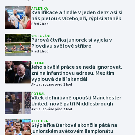
ATLETIKA
Kvalifikace a finále v jeden den? Asi si
Gymnastika
nás pletou s vícebojaři, rýpl si Staněk
Před 2 hod
Házená
VESLOVÁNÍ
Párová čtyřka juniorek si vyjela v
Jezdectví
Plovdivu světové stříbro
Před 2 hod
Judo
FOTBAL
Jeho skvělá práce se nedá ignorovat,
Krasobruslení
zní na Infantinovu adresu. Mezitím
vyplouvá další skandál
Aktualizováno před 2 hod
Lezení
FOTBAL
Vítek definitivně opouští Manchester
Lyže a snowboard
United, nově patří Middlesbrough
Aktualizováno před 2 hod
Moderní pětiboj
ATLETIKA
Stýplařka Berková skončila pátá na
Motorsport
juniorském světovém šampionátu