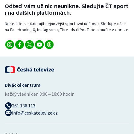
Stolní tenis
Odteď vám už nic neunikne. Sledujte ČT sport
i na dalších platformách.
Triatlon
Nenechte si nikde ujít nejnovější sportovní události. Sledujte nás i
na Facebooku, X, Instagramu, Threads či YouTube a buďte v obraze.
Veslování
Vodní slalom
Volejbal
Ostatní
Divácké centrum
každý všední den:
8:00—16:00 hodin
261 136 113
info@ceskatelevize.cz