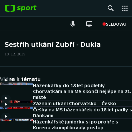
POPULÁRNÍ
SLEDOVAT
Fotbal
Sestřih utkání Zubří - Dukla
Hokej
19. 12. 2015
Tenis
Videa k tématu
Atletika
Házenkářky do 18 let podlehly
Chorvatkám a na MS skončí nejlépe na 21.
Cyklistika
místě
Záznam utkání Chorvatsko – Česko
DALŠÍ SPORTY
Češky na MS házenkářek do 18 let padly s
Dánkami
Americký fotbal
Házenkářské juniorky si po prohře s
NEPŘEHLÉDNĚTE
Koreou zkomplikovaly postup