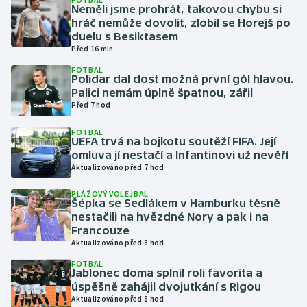
Neměli jsme prohrát, takovou chybu si
hráč nemůže dovolit, zlobil se Horejš po
Gymnastika
duelu s Besiktasem
Před 16 min
Házená
FOTBAL
Polidar dal dost možná první gól hlavou.
Palici nemám úplně špatnou, zářil
Jezdectví
Před 7 hod
Judo
FOTBAL
UEFA trvá na bojkotu soutěží FIFA. Její
omluva jí nestačí a Infantinovi už nevěří
Krasobruslení
Aktualizováno před 7 hod
PLÁŽOVÝ VOLEJBAL
Lezení
Šépka se Sedlákem v Hamburku těsně
nestačili na hvězdné Nory a pak i na
Lyže a snowboard
Francouze
Aktualizováno před 8 hod
Moderní pětiboj
FOTBAL
Jablonec doma splnil roli favorita a
úspěšně zahájil dvojutkání s Rigou
Motorsport
Aktualizováno před 8 hod