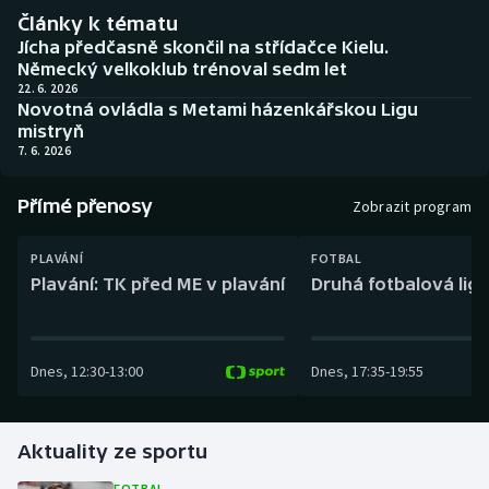
Baseball a softbal
Soutěže
Články k tématu
Jícha předčasně skončil na střídačce Kielu.
Basketbal
Historické návraty
Německý velkoklub trénoval sedm let
22. 6. 2026
Novotná ovládla s Metami házenkářskou Ligu
Biatlon
Aplikace ČT sport
mistryň
7. 6. 2026
Boby a skeleton
AZ kvíz
Přímé přenosy
Zobrazit program
Box
PLAVÁNÍ
FOTBAL
Curling
Plavání: TK před ME v plavání
Druhá fotbalová liga
Dostihy
Dnes
,
12:30
-
13:00
Dnes
,
17:35
-
19:55
Florbal
Futsal
Aktuality ze sportu
Golf
FOTBAL