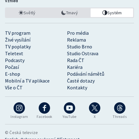
Vzhled
Světlý
Tmavý
Systém
TV program
Pro média
Živé vysílání
Reklama
TV poplatky
Studio Brno
Teletext
Studio Ostrava
Podcasty
Rada ČT
Počasí
Kariéra
E-shop
Podávání námětů
Mobilní a TV aplikace
Časté dotazy
Vše o ČT
Kontakty
Instagram
Facebook
YouTube
X
Threads
© Česká televize