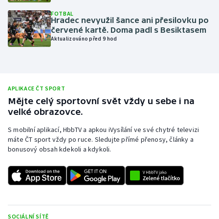
Olympijské hry
FOTBAL
Hradec nevyužil šance ani přesilovku po
červené kartě. Doma padl s Besiktasem
Parasport
Aktualizováno před 9 hod
Plavání
Plážový volejbal
APLIKACE ČT SPORT
Mějte celý sportovní svět vždy u sebe i na
Ragby
velké obrazovce.
S mobilní aplikací, HbbTV a apkou iVysílání ve své chytré televizi
Rychlobruslení
máte ČT sport vždy po ruce. Sledujte přímé přenosy, články a
bonusový obsah kdekoli a kdykoli.
Rychlostní kanoistika
Short track
Sportovní střelba
SOCIÁLNÍ SÍTĚ