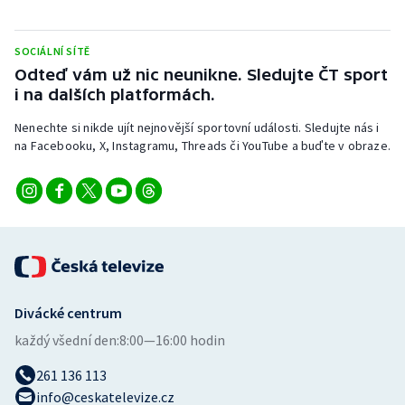
Stolní tenis
SOCIÁLNÍ SÍTĚ
Triatlon
Odteď vám už nic neunikne. Sledujte ČT sport
i na dalších platformách.
Veslování
Nenechte si nikde ujít nejnovější sportovní události. Sledujte nás i
Vodní slalom
na Facebooku, X, Instagramu, Threads či YouTube a buďte v obraze.
Volejbal
Ostatní
Divácké centrum
každý všední den:
8:00—16:00 hodin
261 136 113
info@ceskatelevize.cz