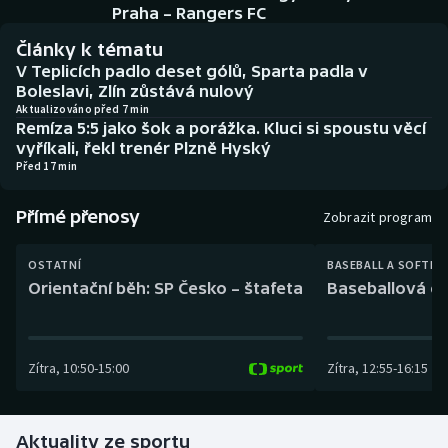
Baseball a softbal
Soutěže
Praha – Rangers FC
Články k tématu
Basketbal
Historické návraty
V Teplicích padlo deset gólů, Sparta padla v
Boleslavi, Zlín zůstává nulový
Biatlon
Aplikace ČT sport
Aktualizováno před 7 min
Remíza 5:5 jako šok a porážka. Kluci si spoustu věcí
vyříkali, řekl trenér Plzně Hyský
Boby a skeleton
AZ kvíz
Před 17 min
Box
Přímé přenosy
Zobrazit program
Curling
OSTATNÍ
BASEBALL A SOFTBA
Orientační běh: SP Česko – štafeta
Baseballová ex
Dostihy
Florbal
Zítra
,
10:50
-
15:00
Zítra
,
12:55
-
16:15
Futsal
Aktuality ze sportu
Golf