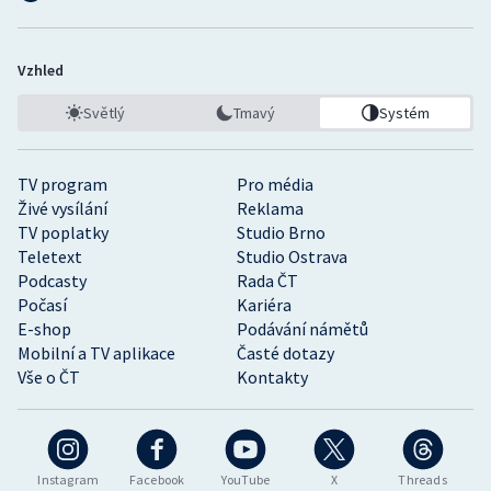
Vzhled
Světlý
Tmavý
Systém
TV program
Pro média
Živé vysílání
Reklama
TV poplatky
Studio Brno
Teletext
Studio Ostrava
Podcasty
Rada ČT
Počasí
Kariéra
E-shop
Podávání námětů
Mobilní a TV aplikace
Časté dotazy
Vše o ČT
Kontakty
Instagram
Facebook
YouTube
X
Threads