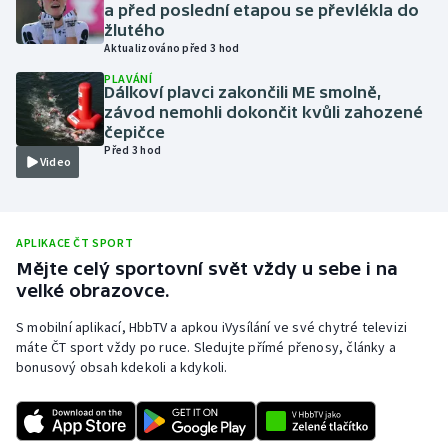
a před poslední etapou se převlékla do
Olympijské hry
žlutého
Aktualizováno před 3 hod
Parasport
PLAVÁNÍ
Dálkoví plavci zakončili ME smolně,
závod nemohli dokončit kvůli zahozené
Plavání
čepičce
Před 3 hod
Video
Plážový volejbal
Ragby
APLIKACE ČT SPORT
Mějte celý sportovní svět vždy u sebe i na
Rychlobruslení
velké obrazovce.
Rychlostní kanoistika
S mobilní aplikací, HbbTV a apkou iVysílání ve své chytré televizi
máte ČT sport vždy po ruce. Sledujte přímé přenosy, články a
Short track
bonusový obsah kdekoli a kdykoli.
Sportovní střelba