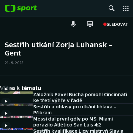
POPULÁRNÍ
SLEDOVAT
Fotbal
Sestřih utkání Zorja Luhansk –
Gent
Hokej
21. 9. 2023
Tenis
Atletika
Videa k tématu
Cyklistika
Záložník Pavel Bucha pomohl Cincinnati
ke třetí výhře v řadě
Sestřih a ohlasy po utkání Jihlava –
DALŠÍ SPORTY
Příbram
Messi dal první góly po MS, Miami
Americký fotbal
NEPŘEHLÉDNĚTE
porazilo Atlético San Luis 4:2
Sestřih kvalifikace Ligy mistryň Slavia