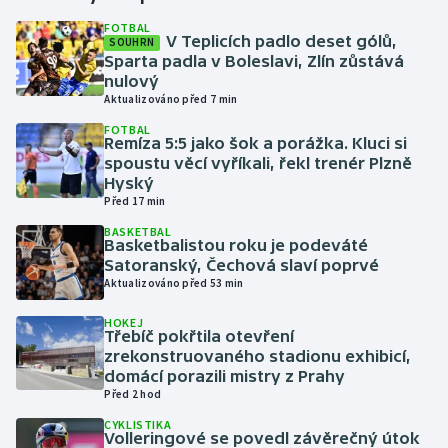
FOTBAL
V Teplicích padlo deset gólů,
SOUHRN
Gymnastika
Sparta padla v Boleslavi, Zlín zůstává
nulový
Házená
Aktualizováno před 7 min
FOTBAL
Jezdectví
Remíza 5:5 jako šok a porážka. Kluci si
spoustu věcí vyříkali, řekl trenér Plzně
Hyský
Judo
Před 17 min
BASKETBAL
Krasobruslení
Basketbalistou roku je podeváté
Satoranský, Čechová slaví poprvé
Lezení
Aktualizováno před 53 min
HOKEJ
Lyže a snowboard
Třebíč pokřtila otevření
zrekonstruovaného stadionu exhibicí,
domácí porazili mistry z Prahy
Moderní pětiboj
Před 2 hod
CYKLISTIKA
Motorsport
Volleringové se povedl závěrečný útok