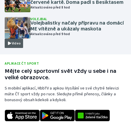
červené kartě. Doma padl s Besiktasem
Aktualizováno před 8 hod
Olympijské hry
VOLEJBAL
Parasport
Volejbalistky načaly přípravu na domácí
ME vítězně a ukázaly maskota
Aktualizováno před 9 hod
Plavání
Video
Plážový volejbal
APLIKACE ČT SPORT
Ragby
Mějte celý sportovní svět vždy u sebe i na
velké obrazovce.
Rychlobruslení
S mobilní aplikací, HbbTV a apkou iVysílání ve své chytré televizi
Rychlostní kanoistika
máte ČT sport vždy po ruce. Sledujte přímé přenosy, články a
bonusový obsah kdekoli a kdykoli.
Short track
Sportovní střelba