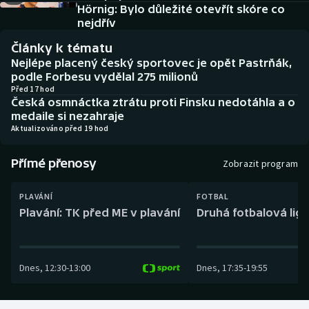
Baseball a softbal
Soutěže
Hörnig: Bylo důležité otevřít skóre co
nejdřív
Basketbal
Historické návraty
Články k tématu
Nejlépe placený český sportovec je opět Pastrňák,
Biatlon
Aplikace ČT sport
podle Forbesu vydělal 275 milionů
Před 17 hod
Česká osmnáctka ztrátu proti Finsku nedotáhla a o
Boby a skeleton
AZ kvíz
medaile si nezahraje
Aktualizováno před 19 hod
Box
Přímé přenosy
Zobrazit program
Curling
PLAVÁNÍ
FOTBAL
Dostihy
Plavání: TK před ME v plavání
Druhá fotbalová liga
Florbal
Dnes
,
12:30
-
13:00
Dnes
,
17:35
-
19:55
Futsal
Golf