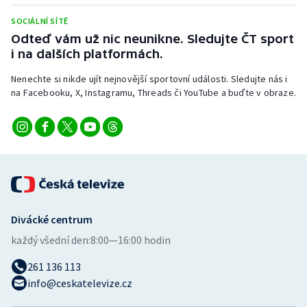
Stolní tenis
SOCIÁLNÍ SÍTĚ
Odteď vám už nic neunikne. Sledujte ČT sport
Triatlon
i na dalších platformách.
Veslování
Nenechte si nikde ujít nejnovější sportovní události. Sledujte nás i
na Facebooku, X, Instagramu, Threads či YouTube a buďte v obraze.
Vodní slalom
Volejbal
Ostatní
Divácké centrum
každý všední den:
8:00—16:00 hodin
261 136 113
info@ceskatelevize.cz