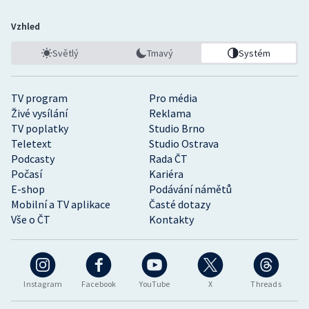
Vzhled
Světlý
Tmavý
Systém
TV program
Pro média
Živé vysílání
Reklama
TV poplatky
Studio Brno
Teletext
Studio Ostrava
Podcasty
Rada ČT
Počasí
Kariéra
E-shop
Podávání námětů
Mobilní a TV aplikace
Časté dotazy
Vše o ČT
Kontakty
Instagram
Facebook
YouTube
X
Threads