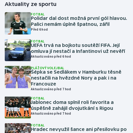
Aktuality ze sportu
Gymnastika
FOTBAL
Polidar dal dost možná první gól hlavou.
Palici nemám úplně špatnou, zářil
Házená
Před 6 hod
FOTBAL
Jezdectví
UEFA trvá na bojkotu soutěží FIFA. Její
omluva jí nestačí a Infantinovi už nevěří
Judo
Aktualizováno před 6 hod
PLÁŽOVÝ VOLEJBAL
Krasobruslení
Šépka se Sedlákem v Hamburku těsně
nestačili na hvězdné Nory a pak i na
Francouze
Lezení
Aktualizováno před 7 hod
FOTBAL
Lyže a snowboard
Jablonec doma splnil roli favorita a
úspěšně zahájil dvojutkání s Rigou
Moderní pětiboj
Aktualizováno před 7 hod
FOTBAL
Motorsport
Hradec nevyužil šance ani přesilovku po