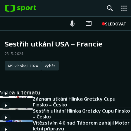
POPULÁRNÍ
SLEDOVAT
Fotbal
Sestřih utkání USA – Francie
Hokej
23. 5. 2024
Tenis
MS v hokeji 2024
Výběr
Atletika
Videa k tématu
Cyklistika
Záznam utkání Hlinka Gretzky Cupu
Finsko – Česko
DALŠÍ SPORTY
Sestřih utkání Hlinka Gretzky Cupu Finsko
– Česko
Americký fotbal
NEPŘEHLÉDNĚTE
Vítězstvím 4:0 nad Táborem zahájil Motor
letní přípravu