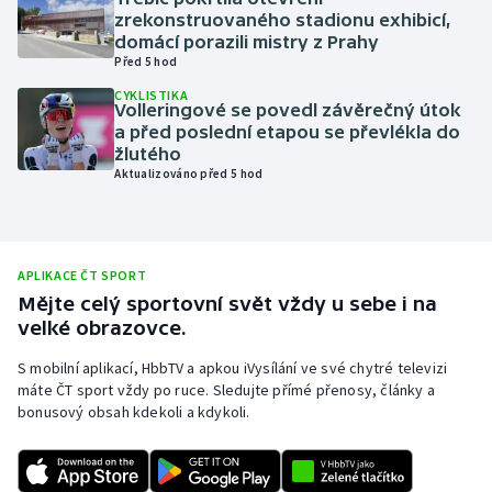
zrekonstruovaného stadionu exhibicí,
Olympijské hry
domácí porazili mistry z Prahy
Před 5 hod
Parasport
CYKLISTIKA
Volleringové se povedl závěrečný útok
a před poslední etapou se převlékla do
Plavání
žlutého
Aktualizováno před 5 hod
Plážový volejbal
Ragby
APLIKACE ČT SPORT
Rychlobruslení
Mějte celý sportovní svět vždy u sebe i na
velké obrazovce.
Rychlostní kanoistika
S mobilní aplikací, HbbTV a apkou iVysílání ve své chytré televizi
máte ČT sport vždy po ruce. Sledujte přímé přenosy, články a
Short track
bonusový obsah kdekoli a kdykoli.
Sportovní střelba