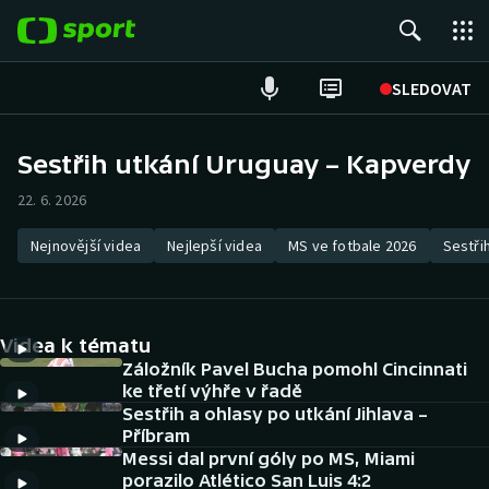
POPULÁRNÍ
SLEDOVAT
Fotbal
Sestřih utkání Uruguay – Kapverdy
Hokej
22. 6. 2026
Tenis
Nejnovější videa
Nejlepší videa
MS ve fotbale 2026
Sestři
Atletika
Videa k tématu
Cyklistika
Záložník Pavel Bucha pomohl Cincinnati
ke třetí výhře v řadě
DALŠÍ SPORTY
Sestřih a ohlasy po utkání Jihlava –
Příbram
Americký fotbal
NEPŘEHLÉDNĚTE
Messi dal první góly po MS, Miami
porazilo Atlético San Luis 4:2