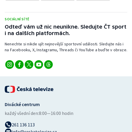
Stolní tenis
Triatlon
SOCIÁLNÍ SÍTĚ
Odteď vám už nic neunikne. Sledujte ČT sport
Veslování
i na dalších platformách.
Nenechte si nikde ujít nejnovější sportovní události. Sledujte nás i
Vodní slalom
na Facebooku, X, Instagramu, Threads či YouTube a buďte v obraze.
Volejbal
Ostatní
Divácké centrum
každý všední den:
8:00—16:00 hodin
261 136 113
info@ceskatelevize.cz