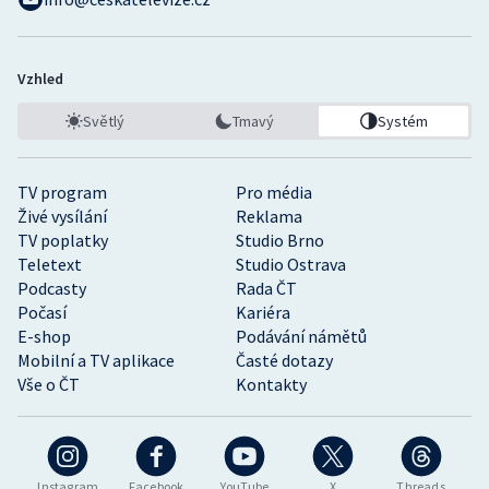
Vzhled
Světlý
Tmavý
Systém
TV program
Pro média
Živé vysílání
Reklama
TV poplatky
Studio Brno
Teletext
Studio Ostrava
Podcasty
Rada ČT
Počasí
Kariéra
E-shop
Podávání námětů
Mobilní a TV aplikace
Časté dotazy
Vše o ČT
Kontakty
Instagram
Facebook
YouTube
X
Threads