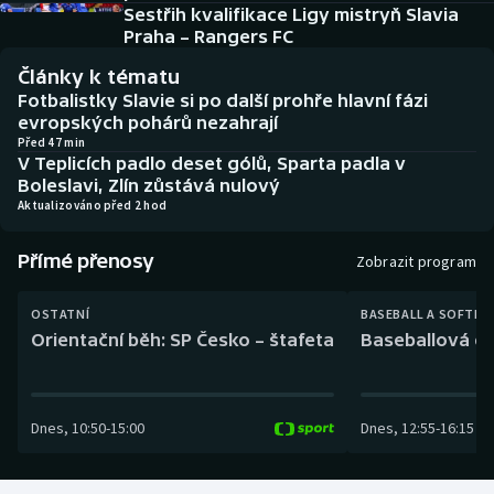
Baseball a softbal
Soutěže
Sestřih kvalifikace Ligy mistryň Slavia
Praha – Rangers FC
Basketbal
Historické návraty
Články k tématu
Fotbalistky Slavie si po další prohře hlavní fázi
Biatlon
Aplikace ČT sport
evropských pohárů nezahrají
Před 47 min
V Teplicích padlo deset gólů, Sparta padla v
Boby a skeleton
AZ kvíz
Boleslavi, Zlín zůstává nulový
Aktualizováno před 2 hod
Box
Přímé přenosy
Zobrazit program
Curling
OSTATNÍ
BASEBALL A SOFTBA
Dostihy
Orientační běh: SP Česko – štafeta
Baseballová ex
Florbal
Dnes
,
10:50
-
15:00
Dnes
,
12:55
-
16:15
Futsal
Golf