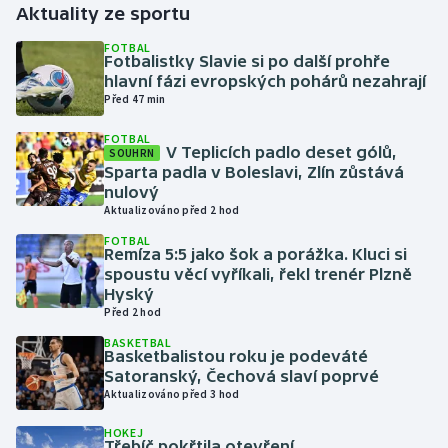
Aktuality ze sportu
Gymnastika
FOTBAL
Fotbalistky Slavie si po další prohře
hlavní fázi evropských pohárů nezahrají
Házená
Před 47 min
FOTBAL
Jezdectví
V Teplicích padlo deset gólů,
SOUHRN
Sparta padla v Boleslavi, Zlín zůstává
Judo
nulový
Aktualizováno před 2 hod
Krasobruslení
FOTBAL
Remíza 5:5 jako šok a porážka. Kluci si
spoustu věcí vyříkali, řekl trenér Plzně
Lezení
Hyský
Před 2 hod
Lyže a snowboard
BASKETBAL
Basketbalistou roku je podeváté
Satoranský, Čechová slaví poprvé
Moderní pětiboj
Aktualizováno před 3 hod
Motorsport
HOKEJ
Třebíč pokřtila otevření