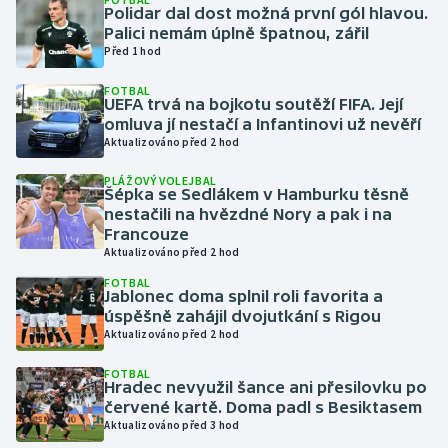
Polidar dal dost možná první gól hlavou.
Palici nemám úplně špatnou, zářil
Gymnastika
Před 1 hod
FOTBAL
Házená
UEFA trvá na bojkotu soutěží FIFA. Její
omluva jí nestačí a Infantinovi už nevěří
Jezdectví
Aktualizováno před 2 hod
PLÁŽOVÝ VOLEJBAL
Judo
Šépka se Sedlákem v Hamburku těsně
nestačili na hvězdné Nory a pak i na
Francouze
Krasobruslení
Aktualizováno před 2 hod
FOTBAL
Lezení
Jablonec doma splnil roli favorita a
úspěšně zahájil dvojutkání s Rigou
Lyže a snowboard
Aktualizováno před 2 hod
FOTBAL
Moderní pětiboj
Hradec nevyužil šance ani přesilovku po
červené kartě. Doma padl s Besiktasem
Aktualizováno před 3 hod
Motorsport