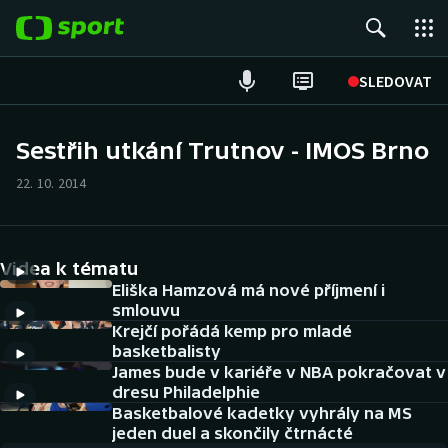
POPULÁRNÍ
SLEDOVAT
Fotbal
Sestřih utkání Trutnov - IMOS Brno
Hokej
22. 10. 2014
Tenis
Videa k tématu
Atletika
Eliška Hamzová má nové příjmení i
smlouvu
Cyklistika
Krejčí pořádá kemp pro mladé
basketbalisty
DALŠÍ SPORTY
James bude v kariéře v NBA pokračovat v
dresu Philadelphie
Americký fotbal
Basketbalové kadetky vyhrály na MS
NEPŘEHLÉDNĚTE
jeden duel a skončily čtrnácté