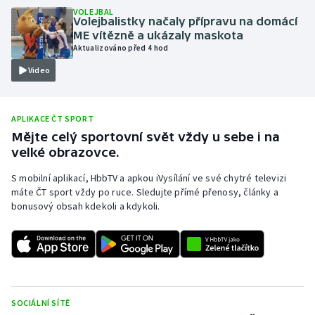
VOLEJBAL
Olympijské hry
Volejbalistky načaly přípravu na domácí
ME vítězně a ukázaly maskota
Aktualizováno před 4 hod
Parasport
Video
Plavání
APLIKACE ČT SPORT
Plážový volejbal
Mějte celý sportovní svět vždy u sebe i na
velké obrazovce.
Ragby
S mobilní aplikací, HbbTV a apkou iVysílání ve své chytré televizi
Rychlobruslení
máte ČT sport vždy po ruce. Sledujte přímé přenosy, články a
bonusový obsah kdekoli a kdykoli.
Rychlostní kanoistika
Short track
Sportovní střelba
SOCIÁLNÍ SÍTĚ