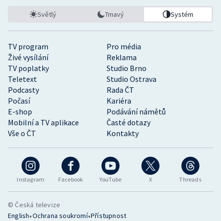
Světlý
Tmavý
Systém
TV program
Pro média
Živé vysílání
Reklama
TV poplatky
Studio Brno
Teletext
Studio Ostrava
Podcasty
Rada ČT
Počasí
Kariéra
E-shop
Podávání námětů
Mobilní a TV aplikace
Časté dotazy
Vše o ČT
Kontakty
Instagram
Facebook
YouTube
X
Threads
© Česká televize
•
•
English
Ochrana soukromí
Přístupnost