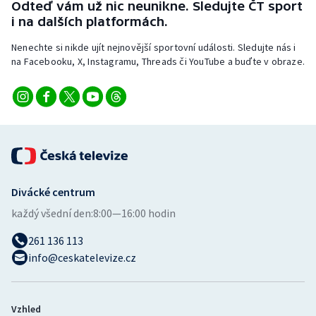
Odteď vám už nic neunikne. Sledujte ČT sport
Stolní tenis
i na dalších platformách.
Triatlon
Nenechte si nikde ujít nejnovější sportovní události. Sledujte nás i
na Facebooku, X, Instagramu, Threads či YouTube a buďte v obraze.
Veslování
Vodní slalom
Volejbal
Ostatní
Divácké centrum
každý všední den:
8:00—16:00 hodin
261 136 113
info@ceskatelevize.cz
Vzhled