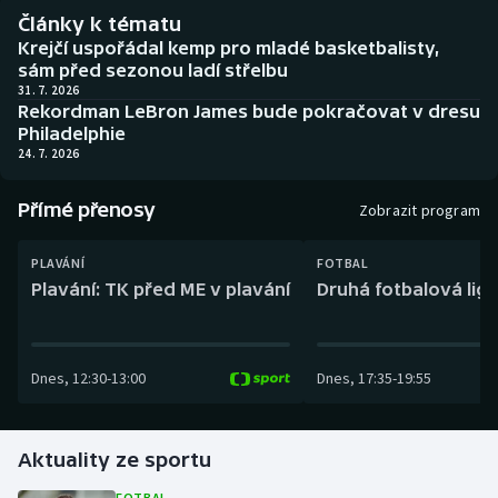
Baseball a softbal
Soutěže
Články k tématu
Krejčí uspořádal kemp pro mladé basketbalisty,
Basketbal
Historické návraty
sám před sezonou ladí střelbu
31. 7. 2026
Rekordman LeBron James bude pokračovat v dresu
Biatlon
Aplikace ČT sport
Philadelphie
24. 7. 2026
Boby a skeleton
AZ kvíz
Přímé přenosy
Zobrazit program
Box
PLAVÁNÍ
FOTBAL
Curling
Plavání: TK před ME v plavání
Druhá fotbalová liga
Dostihy
Dnes
,
12:30
-
13:00
Dnes
,
17:35
-
19:55
Florbal
Futsal
Aktuality ze sportu
Golf
FOTBAL