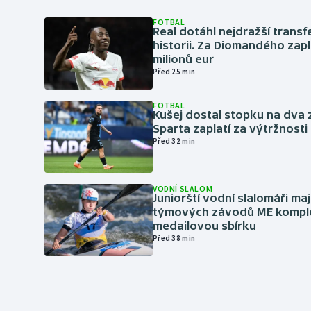
FOTBAL
Real dotáhl nejdražší transf
historii. Za Diomandého zapla
milionů eur
Před 25 min
FOTBAL
Kušej dostal stopku na dva 
Sparta zaplatí za výtržnosti 
Před 32 min
VODNÍ SLALOM
Juniorští vodní slalomáři maj
týmových závodů ME kompl
medailovou sbírku
Před 38 min