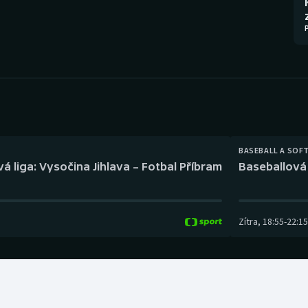
Moderní pětiboj
Triatlon
Motorsport
Veslování
Olympijské hry
Vodní slalom
Parasport
Volejbal
Plavání
Ostatní
BASEBALL A SOF
á liga: Vysočina Jihlava – Fotbal Příbram
Baseballová 
Plážový volejbal
Zítra
,
18:55
-
22:15