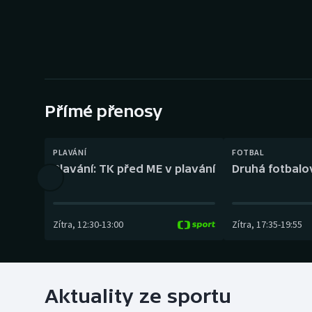
Curling
Dostihy
Florbal
Futsal
Přímé přenosy
Golf
PLAVÁNÍ
FOTBAL
Plavání: TK před ME v plavání
Druhá fotbalov
Gymnastika
Zítra
,
12:30
-
13:00
Zítra
,
17:35
-
19:55
Aktuality ze sportu