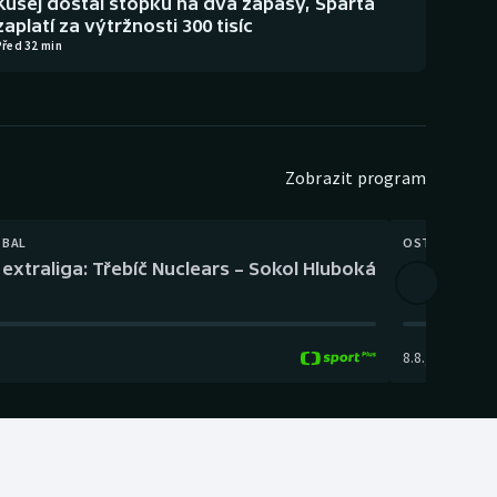
Kušej dostal stopku na dva zápasy, Sparta
zaplatí za výtržnosti 300 tisíc
Před 32 min
Zobrazit program
TBAL
OSTATNÍ
extraliga: Třebíč Nuclears – Sokol Hluboká
Orientační
8.8.
,
14:00
-
17: