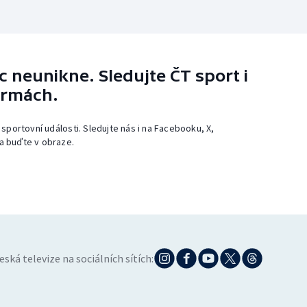
 neunikne. Sledujte ČT sport i
ormách.
 sportovní události. Sledujte nás i na Facebooku, X,
a buďte v obraze.
eská televize na sociálních sítích: