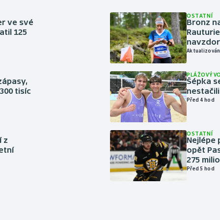
OSTATNÍ
er ve své
Bronz na
til 125
Rauturie
navzdor
Aktualizován
PLÁŽOVÝ V
zápasy,
Šépka s
300 tisíc
nestačil
Před 4 hod
OSTATNÍ
í z
Nejlépe 
etní
opět Pas
275 mili
Před 5 hod