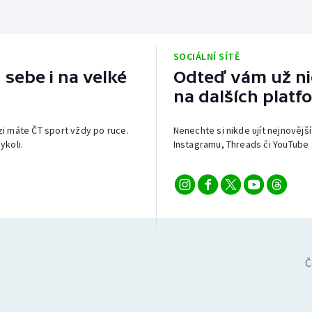
SOCIÁLNÍ SÍTĚ
 sebe i na velké
Odteď vám už nic
na dalších platf
izi máte ČT sport vždy po ruce.
Nenechte si nikde ujít nejnovější
ykoli.
Instagramu, Threads či YouTube 
Č