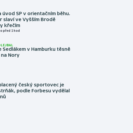
 úvod SP v orientačním běhu.
r slaví ve Vyšším Brodě
y křečím
o před 1 hod
OLEJBAL
e Sedlákem v Hamburku těsně
i na Nory
placený český sportovec je
trňák, podle Forbesu vydělal
onů