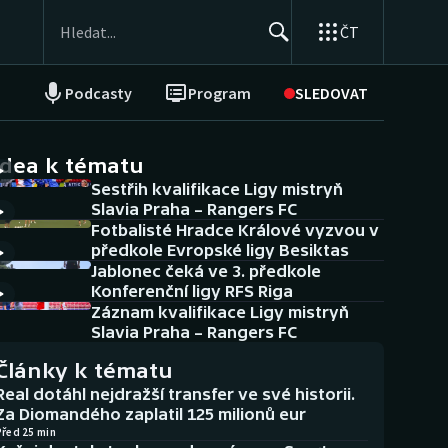
ČT
Podcasty
Program
SLEDOVAT
NEPŘEHLÉDNĚTE
Soutěže
idea k tématu
Sestřih kvalifikace Ligy mistryň
Historické návraty
Slavia Praha – Rangers FC
Fotbalisté Hradce Králové vyzvou v
Aplikace ČT sport
předkole Evropské ligy Besiktas
Jablonec čeká ve 3. předkole
AZ kvíz
Konferenční ligy RFS Riga
Záznam kvalifikace Ligy mistryň
Slavia Praha – Rangers FC
Články k tématu
Real dotáhl nejdražší transfer ve své historii.
Za Diomandého zaplatil 125 milionů eur
Před 25 min