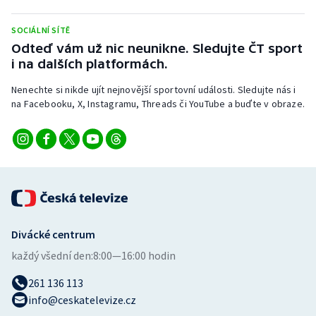
Stolní tenis
SOCIÁLNÍ SÍTĚ
Triatlon
Odteď vám už nic neunikne. Sledujte ČT sport
i na dalších platformách.
Veslování
Nenechte si nikde ujít nejnovější sportovní události. Sledujte nás i
na Facebooku, X, Instagramu, Threads či YouTube a buďte v obraze.
Vodní slalom
Volejbal
Ostatní
Divácké centrum
každý všední den:
8:00—16:00 hodin
261 136 113
info@ceskatelevize.cz