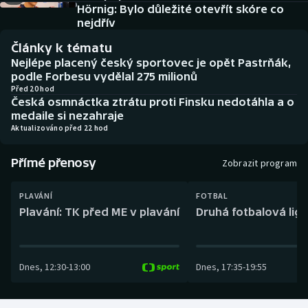
Baseball a softbal
Soutěže
Hörnig: Bylo důležité otevřít skóre co
nejdřív
Basketbal
Historické návraty
Články k tématu
Nejlépe placený český sportovec je opět Pastrňák,
Biatlon
Aplikace ČT sport
podle Forbesu vydělal 275 milionů
Před 20 hod
Česká osmnáctka ztrátu proti Finsku nedotáhla a o
Boby a skeleton
AZ kvíz
medaile si nezahraje
Aktualizováno před 22 hod
Box
Přímé přenosy
Zobrazit program
Curling
PLAVÁNÍ
FOTBAL
Dostihy
Plavání: TK před ME v plavání
Druhá fotbalová liga
Florbal
Dnes
,
12:30
-
13:00
Dnes
,
17:35
-
19:55
Futsal
Golf