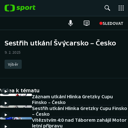
POPULÁRNÍ
SLEDOVAT
Fotbal
Sestřih utkání Švýcarsko – Česko
Hokej
9. 2. 2025
Tenis
Výběr
Atletika
Videa k tématu
Cyklistika
Záznam utkání Hlinka Gretzky Cupu
Finsko – Česko
DALŠÍ SPORTY
Sestřih utkání Hlinka Gretzky Cupu Finsko
– Česko
Americký fotbal
NEPŘEHLÉDNĚTE
Vítězstvím 4:0 nad Táborem zahájil Motor
letní přípravu