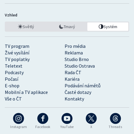
Vzhled
Světlý
Tmavý
Systém
TV program
Pro média
Živé vysílání
Reklama
TV poplatky
Studio Brno
Teletext
Studio Ostrava
Podcasty
Rada ČT
Počasí
Kariéra
E-shop
Podávání námětů
Mobilní a TV aplikace
Časté dotazy
Vše o ČT
Kontakty
Instagram
Facebook
YouTube
X
Threads