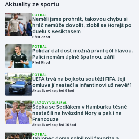
Aktuality ze sportu
Gymnastika
FOTBAL
Neměli jsme prohrát, takovou chybu si
hráč nemůže dovolit, zlobil se Horejš po
Házená
duelu s Besiktasem
Před 2 hod
Jezdectví
FOTBAL
Polidar dal dost možná první gól hlavou.
Palici nemám úplně špatnou, zářil
Judo
Před 9 hod
Krasobruslení
FOTBAL
UEFA trvá na bojkotu soutěží FIFA. Její
omluva jí nestačí a Infantinovi už nevěří
Lezení
Aktualizováno před 9 hod
PLÁŽOVÝ VOLEJBAL
Lyže a snowboard
Šépka se Sedlákem v Hamburku těsně
nestačili na hvězdné Nory a pak i na
Moderní pětiboj
Francouze
Aktualizováno před 10 hod
Motorsport
FOTBAL
Jablonec doma splnil roli favorita a