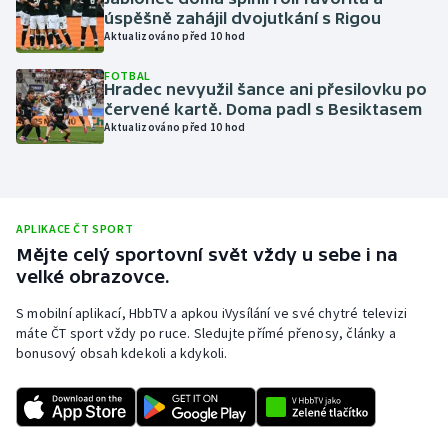
úspěšně zahájil dvojutkání s Rigou
Olympijské hry
Aktualizováno před 10 hod
Parasport
FOTBAL
Hradec nevyužil šance ani přesilovku po
červené kartě. Doma padl s Besiktasem
Plavání
Aktualizováno před 10 hod
Plážový volejbal
Ragby
APLIKACE ČT SPORT
Mějte celý sportovní svět vždy u sebe i na
Rychlobruslení
velké obrazovce.
S mobilní aplikací, HbbTV a apkou iVysílání ve své chytré televizi
Rychlostní kanoistika
máte ČT sport vždy po ruce. Sledujte přímé přenosy, články a
bonusový obsah kdekoli a kdykoli.
Short track
Sportovní střelba