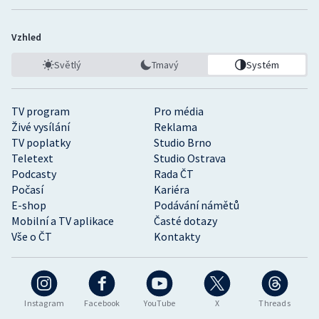
Vzhled
Světlý
Tmavý
Systém
TV program
Pro média
Živé vysílání
Reklama
TV poplatky
Studio Brno
Teletext
Studio Ostrava
Podcasty
Rada ČT
Počasí
Kariéra
E-shop
Podávání námětů
Mobilní a TV aplikace
Časté dotazy
Vše o ČT
Kontakty
Instagram
Facebook
YouTube
X
Threads