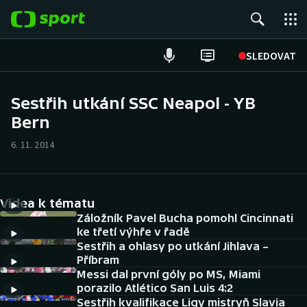
POPULÁRNÍ
SLEDOVAT
Fotbal
Sestřih utkání SSC Neapol - YB
Bern
Hokej
6. 11. 2014
Tenis
Atletika
Videa k tématu
Cyklistika
Záložník Pavel Bucha pomohl Cincinnati
ke třetí výhře v řadě
Sestřih a ohlasy po utkání Jihlava –
DALŠÍ SPORTY
Příbram
Messi dal první góly po MS, Miami
Americký fotbal
NEPŘEHLÉDNĚTE
porazilo Atlético San Luis 4:2
Sestřih kvalifikace Ligy mistryň Slavia