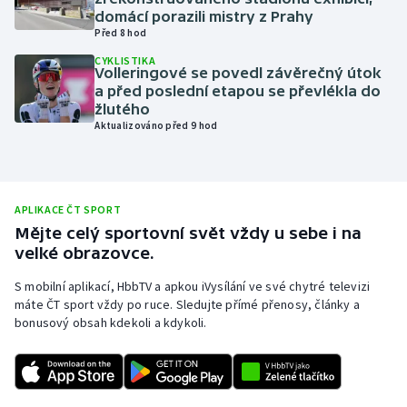
domácí porazili mistry z Prahy
Olympijské hry
Před 8 hod
CYKLISTIKA
Parasport
Volleringové se povedl závěrečný útok
a před poslední etapou se převlékla do
žlutého
Plavání
Aktualizováno před 9 hod
Plážový volejbal
Ragby
APLIKACE ČT SPORT
Mějte celý sportovní svět vždy u sebe i na
Rychlobruslení
velké obrazovce.
S mobilní aplikací, HbbTV a apkou iVysílání ve své chytré televizi
Rychlostní kanoistika
máte ČT sport vždy po ruce. Sledujte přímé přenosy, články a
bonusový obsah kdekoli a kdykoli.
Short track
Sportovní střelba