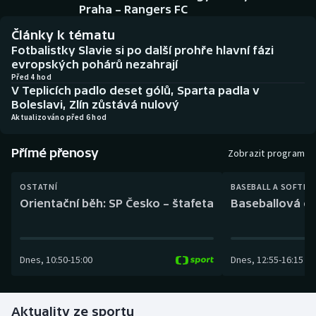
Baseball a softbal
Soutěže
Praha – Rangers FC
Články k tématu
Basketbal
Historické návraty
Fotbalistky Slavie si po další prohře hlavní fázi
evropských pohárů nezahrají
Biatlon
Aplikace ČT sport
Před 4 hod
V Teplicích padlo deset gólů, Sparta padla v
Boleslavi, Zlín zůstává nulový
Boby a skeleton
AZ kvíz
Aktualizováno před 6 hod
Box
Přímé přenosy
Zobrazit program
Curling
OSTATNÍ
BASEBALL A SOFTBA
Orientační běh: SP Česko – štafeta
Baseballová ex
Dostihy
Florbal
Dnes
,
10:50
-
15:00
Dnes
,
12:55
-
16:15
Futsal
Aktuality ze sportu
Golf