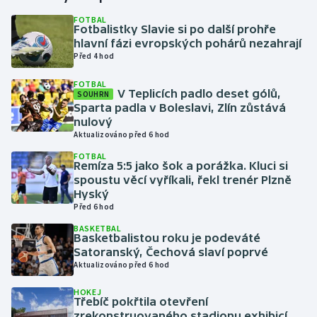
FOTBAL
Fotbalistky Slavie si po další prohře
Gymnastika
hlavní fázi evropských pohárů nezahrají
Před 4 hod
Házená
FOTBAL
V Teplicích padlo deset gólů,
SOUHRN
Jezdectví
Sparta padla v Boleslavi, Zlín zůstává
nulový
Judo
Aktualizováno před 6 hod
FOTBAL
Remíza 5:5 jako šok a porážka. Kluci si
Krasobruslení
spoustu věcí vyříkali, řekl trenér Plzně
Hyský
Lezení
Před 6 hod
BASKETBAL
Lyže a snowboard
Basketbalistou roku je podeváté
Satoranský, Čechová slaví poprvé
Aktualizováno před 6 hod
Moderní pětiboj
HOKEJ
Třebíč pokřtila otevření
Motorsport
zrekonstruovaného stadionu exhibicí,