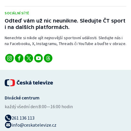
Stolní tenis
SOCIÁLNÍ SÍTĚ
Triatlon
Odteď vám už nic neunikne. Sledujte ČT sport
i na dalších platformách.
Veslování
Nenechte si nikde ujít nejnovější sportovní události. Sledujte nás i
na Facebooku, X, Instagramu, Threads či YouTube a buďte v obraze.
Vodní slalom
Volejbal
Ostatní
Divácké centrum
každý všední den:
8:00—16:00 hodin
261 136 113
info@ceskatelevize.cz