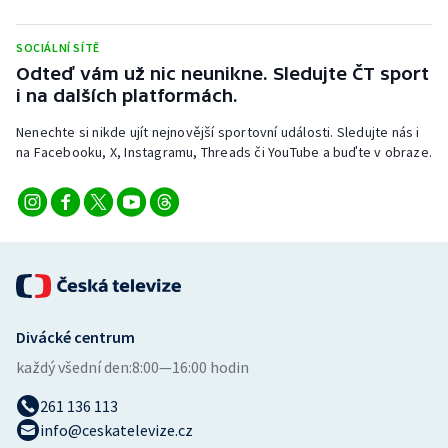
Stolní tenis
SOCIÁLNÍ SÍTĚ
Triatlon
Odteď vám už nic neunikne. Sledujte ČT sport
i na dalších platformách.
Veslování
Nenechte si nikde ujít nejnovější sportovní události. Sledujte nás i
na Facebooku, X, Instagramu, Threads či YouTube a buďte v obraze.
Vodní slalom
Volejbal
Ostatní
Divácké centrum
každý všední den:
8:00—16:00 hodin
261 136 113
info@ceskatelevize.cz