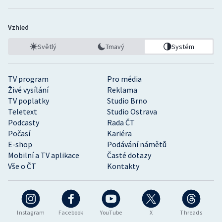
Vzhled
Světlý
Tmavý
Systém
TV program
Pro média
Živé vysílání
Reklama
TV poplatky
Studio Brno
Teletext
Studio Ostrava
Podcasty
Rada ČT
Počasí
Kariéra
E-shop
Podávání námětů
Mobilní a TV aplikace
Časté dotazy
Vše o ČT
Kontakty
Instagram
Facebook
YouTube
X
Threads