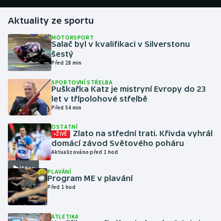
Aktuality ze sportu
Gymnastika
MOTORSPORT
Salač byl v kvalifikaci v Silverstonu
Házená
šestý
Před 28 min
Jezdectví
SPORTOVNÍ STŘELBA
Puškařka Katz je mistryní Evropy do 23
Judo
let v třípolohové střelbě
Před 54 min
Krasobruslení
OSTATNÍ
Zlato na střední trati. Křivda vyhrál
ŽIVĚ
Lezení
domácí závod Světového poháru
Aktualizováno před 1 hod
Lyže a snowboard
Video
PLAVÁNÍ
Program ME v plavání
Moderní pětiboj
Před 1 hod
Motorsport
ATLETIKA