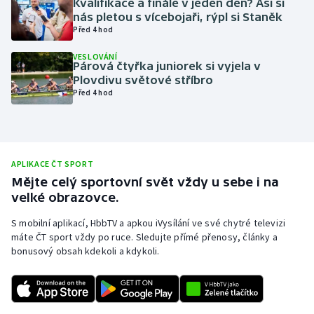
Kvalifikace a finále v jeden den? Asi si
nás pletou s vícebojaři, rýpl si Staněk
Olympijské hry
Před 4 hod
Parasport
VESLOVÁNÍ
Párová čtyřka juniorek si vyjela v
Plovdivu světové stříbro
Plavání
Před 4 hod
Plážový volejbal
Ragby
APLIKACE ČT SPORT
Mějte celý sportovní svět vždy u sebe i na
Rychlobruslení
velké obrazovce.
Rychlostní kanoistika
S mobilní aplikací, HbbTV a apkou iVysílání ve své chytré televizi
máte ČT sport vždy po ruce. Sledujte přímé přenosy, články a
bonusový obsah kdekoli a kdykoli.
Short track
Sportovní střelba