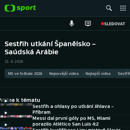
POPULÁRNÍ
SLEDOVAT
Fotbal
Sestřih utkání Španělsko –
Saúdská Arábie
Hokej
21. 6. 2026
Tenis
MS ve fotbale 2026
Nejnovější videa
Nejlepší videa
Sestři
Atletika
Cyklistika
Videa k tématu
DALŠÍ SPORTY
Sestřih a ohlasy po utkání Jihlava –
Příbram
Messi dal první góly po MS, Miami
Americký fotbal
NEPŘEHLÉDNĚTE
porazilo Atlético San Luis 4:2