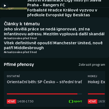
Sestřih kvalifikace Ligy mistryň Slavia
Baseball a softbal
Soutěže
Praha – Rangers FC
Fotbalisté Hradce Králové vyzvou v
Basketbal
Historické návraty
předkole Evropské ligy Besiktas
Články k tématu
Biatlon
Aplikace ČT sport
Jeho skvělá práce se nedá ignorovat, zní na
Infantinovu adresu. Mezitím vyplouvá další skandál
Boby a skeleton
AZ kvíz
Aktualizováno před 5 hod
Vítek definitivně opouští Manchester United, nově
patří Middlesbrough
Box
Aktualizováno před 5 hod
Curling
Přímé přenosy
Zobrazit program
Dostihy
OSTATNÍ
HOKEJ
Orientační běh: SP Česko – střední trať
Hokej: Exh
Florbal
Futsal
14:00
-
17:50
16:50
-
1
ŽIVĚ
ŽIVĚ
Golf