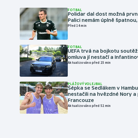
FOTBAL
Polidar dal dost možná první
Palici nemám úplně špatnou, 
Před 14 min
FOTBAL
UEFA trvá na bojkotu soutěží 
omluva jí nestačí a Infantino
Aktualizováno před 25 min
PLÁŽOVÝ VOLEJBAL
Šépka se Sedlákem v Hambu
nestačili na hvězdné Nory a 
Francouze
Aktualizováno před 52 min