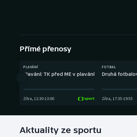
Curling
Dostihy
Florbal
Futsal
Přímé přenosy
Golf
PLAVÁNÍ
FOTBAL
Plavání: TK před ME v plavání
Druhá fotbalov
Gymnastika
Zítra
,
12:30
-
13:00
Zítra
,
17:35
-
19:55
Aktuality ze sportu