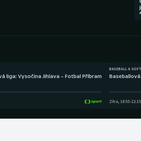
Moderní pětiboj
Triatlon
Motorsport
Veslování
Olympijské hry
Vodní slalom
Parasport
Volejbal
Plavání
Ostatní
BASEBALL A SOF
á liga: Vysočina Jihlava – Fotbal Příbram
Baseballová 
Plážový volejbal
Zítra
,
18:55
-
22:15