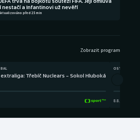
UEFA trvá na bojkotu soutěží FIFA. Její omluva
jí nestačí a Infantinovi už nevěří
Aktualizováno před 25 min
Zobrazit program
TBAL
OSTATNÍ
extraliga: Třebíč Nuclears – Sokol Hluboká
Orientační
8.8.
,
14:00
-
17: