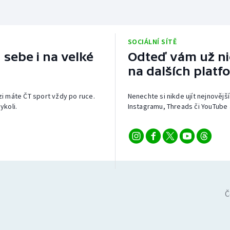
SOCIÁLNÍ SÍTĚ
 sebe i na velké
Odteď vám už nic
na dalších platf
izi máte ČT sport vždy po ruce.
Nenechte si nikde ujít nejnovější
ykoli.
Instagramu, Threads či YouTube 
Č