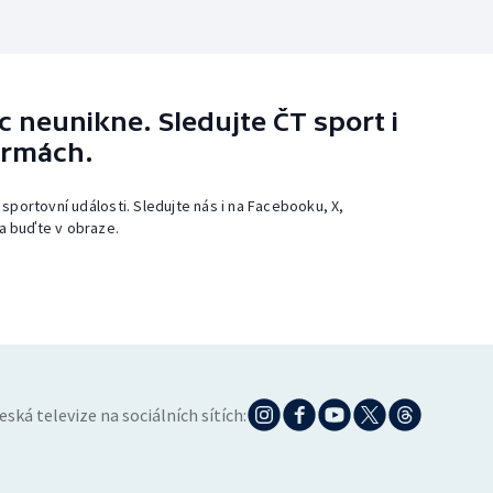
 neunikne. Sledujte ČT sport i
ormách.
 sportovní události. Sledujte nás i na Facebooku, X,
a buďte v obraze.
eská televize na sociálních sítích: