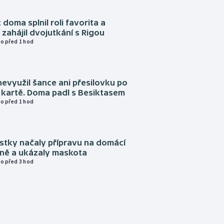
 doma splnil roli favorita a
zahájil dvojutkání s Rigou
o před 1 hod
evyužil šance ani přesilovku po
 kartě. Doma padl s Besiktasem
o před 1 hod
istky načaly přípravu na domácí
zně a ukázaly maskota
o před 3 hod