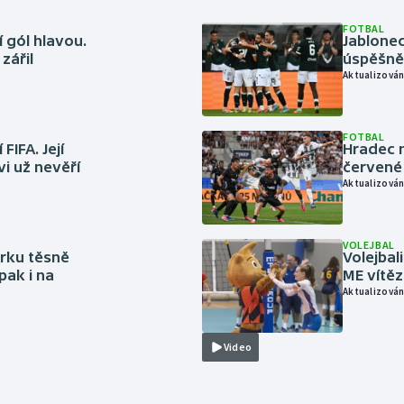
FOTBAL
 gól hlavou.
Jablonec
zářil
úspěšně 
Aktualizován
FOTBAL
FIFA. Její
Hradec n
vi už nevěří
červené
Aktualizován
VOLEJBAL
rku těsně
Volejbal
pak i na
ME vítě
Aktualizován
Video