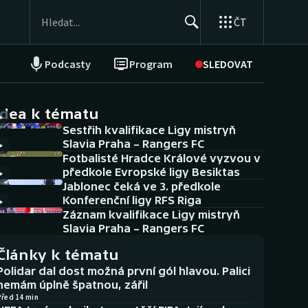
ČT
Podcasty
Program
SLEDOVAT
NEPŘEHLÉDNĚTE
Soutěže
idea k tématu
Sestřih kvalifikace Ligy mistryň
Historické návraty
Slavia Praha – Rangers FC
Fotbalisté Hradce Králové vyzvou v
Aplikace ČT sport
předkole Evropské ligy Besiktas
Jablonec čeká ve 3. předkole
AZ kvíz
Konferenční ligy RFS Riga
Záznam kvalifikace Ligy mistryň
Slavia Praha – Rangers FC
Články k tématu
Polidar dal dost možná první gól hlavou. Palici
nemám úplně špatnou, zářil
Před 14 min